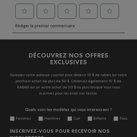
Sélectionnez
Sélectionnez
Sélectionnez
Sélectionnez
Sélectionnez
Rédiger le premier commentaire
pour
pour
pour
pour
pour
évaluer
évaluer
évaluer
évaluer
évaluer
l'article
l'article
l'article
l'article
l'article
à
à
à
à
à
1
2
3
4
5
DÉCOUVREZ NOS OFFRES
étoile.
étoiles.
étoiles.
étoiles.
étoiles.
EXCLUSIVES
Cette
Cette
Cette
Cette
Cette
action
action
action
action
action
ouvrira
ouvrira
ouvrira
ouvrira
ouvrira
Saisissez votre adresse courriel pour obtenir 10 $ de rabais sur votre
le
le
le
le
le
prochain achat de plus de 50 $. Obtenez également 10 $ de
formulaire
formulaire
formulaire
formulaire
formulaire
RABAIS sur un autre achat de 50 $ ou plus lorsque vous vous
de
de
de
de
de
inscrivez pour recevoir nos textos.
soumission.
soumission.
soumission.
soumission.
soumission.
Quels sont les modèles qui vous intéressent ?
Femmes
Hommes
Cuir
Enfants
Tous
INSCRIVEZ-VOUS POUR RECEVOIR NOS