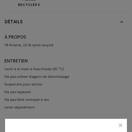
FIBRES
RECYCLÉES
DÉTAILS
À PROPOS
78 % laine, 22 % nylon recyclé
ENTRETIEN
Laver à la main à l’eau froide (30 °C)
Ne pas utiliser d’agent de blanchissage
Suspendre pour sécher
Ne pas repasser
Ne pas faire nettoyer à sec
Laver séparément
RETOURS SIMPLIFIÉS