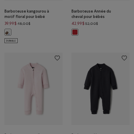
Barboteuse kangourou à
Barboteuse Année du
motif floral pour bébé
cheval pour bébés
Prix réduit de 48,00$ à 39,99$
Prix réduit de 52,00
39,99$
42,99$
48,00$
52,00$
Barboteuse kangourou à motif floral pour bébé: MULTI Couleur
Barboteuse Année du cheval pou
DURABLE