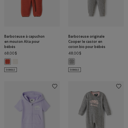
Barboteuse à capuchon
Barboteuse originale
en mouton Alta pour
Cooper le castor en
bébés
coton bio pour bébés
68,00$
48,00$
Barboteuse à capuchon en mouton Alta pour bébés: AIGRETTE Cou
Barboteuse à capuchon en mouton Alta pour bébés: ROUGE CANYON 
Barboteuse originale Cooper le ca
DURABLE
DURABLE