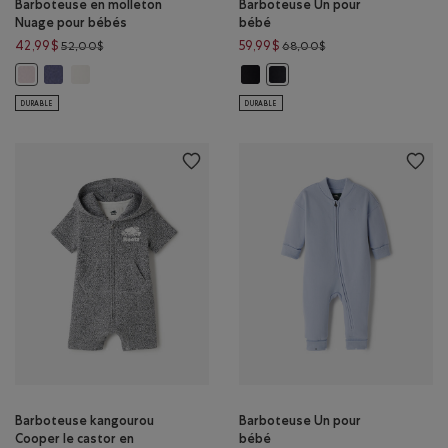
Barboteuse en molleton
Barboteuse Un pour
Nuage pour bébés
bébé
Prix réduit de 52,00$ à 42,99$
Prix réduit de 68,00$
42,99$
59,99$
52,00$
68,00$
Barboteuse en molleton Nuage pour bébés: MARÉE BLEUE Couleur
Barboteuse en molleton Nuage pour bébés: AIGRETTE Couleu
Barboteuse Un pour bébé: NOIR C
Barboteuse en molleton Nuage pour bébés: LIS ROSE Couleur
Barboteuse Un pour bébé: G
DURABLE
DURABLE
Barboteuse kangourou
Barboteuse Un pour
Cooper le castor en
bébé