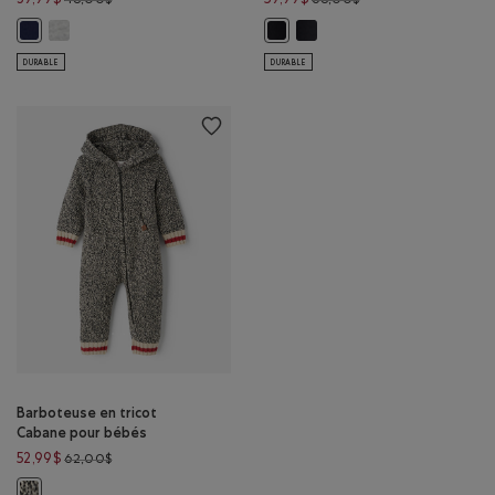
39,99$
59,99$
48,00$
68,00$
Barboteuse Ligue estivale pour bébés: GRIS STRIÉ Couleur
Barboteuse Un pour bébé: G
Barboteuse Ligue estivale pour bébés: ENCRE INDIGO Couleur
Barboteuse Un pour bébé: NOIR C
DURABLE
DURABLE
Barboteuse en tricot
Cabane pour bébés
Prix réduit de 62,00$ à 52,99$
52,99$
62,00$
Barboteuse en tricot Cabane pour bébés: GRIS MLNG D'AVOINE Couleu