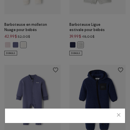
Barboteuse en molleton
Barboteuse Ligue
Nuage pour bébés
estivale pour bébés
Prix réduit de 52,00$ à 42,99$
Prix réduit de 48,00$
42,99$
39,99$
52,00$
48,00$
Barboteuse en molleton Nuage pour bébés: LIS ROSE Couleur
Barboteuse en molleton Nuage pour bébés: MARÉE BLEUE Couleur
Barboteuse Ligue estivale pour b
Barboteuse en molleton Nuage pour bébés: AIGRETTE Couleu
Barboteuse Ligue estivale pou
DURABLE
DURABLE