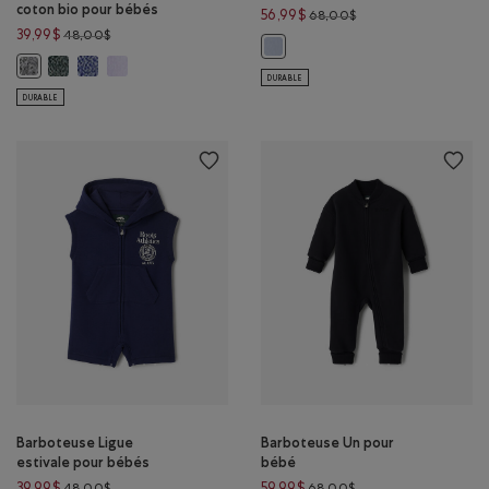
coton bio pour bébés
Prix réduit de 68,00
56,99$
68,00$
Prix réduit de 48,00$ à 39,99$
39,99$
48,00$
Barboteuse Un pour bébé: FLEURS
Barboteuse kangourou Cooper le castor en coton bio pour bébés: 
Barboteuse kangourou Cooper le castor en coton bio pour bé
Barboteuse kangourou Cooper le castor en coton bio po
Barboteuse kangourou Cooper le castor en coton bio pour bébés: SEL 
DURABLE
DURABLE
Barboteuse Ligue
Barboteuse Un pour
estivale pour bébés
bébé
Prix réduit de 48,00$ à 39,99$
Prix réduit de 68,00$