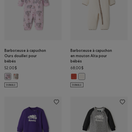
Barboteuse à capuchon
Barboteuse à capuchon
Ours douillet pour
en mouton Alta pour
bébés
bébés
52,00$
68,00$
Barboteuse à capuchon Ours douillet pour bébés: AIGRETTE Coule
Barboteuse à capuchon en mouto
Barboteuse à capuchon Ours douillet pour bébés: LAVANDE ROSE Coul
Barboteuse à capuchon en mo
DURABLE
DURABLE