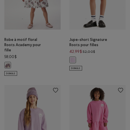
Robe à motif floral
Jupe-short Signature
Roots Academy pour
Roots pour filles
fille
Prix réduit de 52,00
42,99$
52,00$
58,00$
Jupe-short Signature Roots pour 
Robe à motif floral Roots Academy pour fille: IMPRIMÉ À FLEURS Couleur
DURABLE
DURABLE