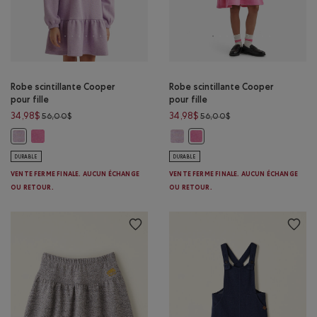
Robe scintillante Cooper
Robe scintillante Cooper
pour fille
pour fille
Prix réduit de 56,00$ à 34,98$
Prix réduit de 56,00$
34,98$
34,98$
56,00$
56,00$
Robe scintillante Cooper pour fille: MÉLANGE ULTRA-ROSE Couleur
Robe scintillante Cooper pour fil
Robe scintillante Cooper pour fille: MLNG TULIPE VIOLETTE Couleur
Robe scintillante Cooper pou
DURABLE
DURABLE
VENTE FERME FINALE. AUCUN ÉCHANGE
VENTE FERME FINALE. AUCUN ÉCHANGE
OU RETOUR.
OU RETOUR.