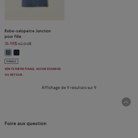
Robe-salopette Junction
pour fille
Prix réduit de 62,00$ à 36,98$
36,98$
62,00$
Robe-salopette Junction pour fille: BLEU FONCÉ Couleur
Robe-salopette Junction pour fille: BLEU MOYEN Couleur
DURABLE
VENTE FERME FINALE. AUCUN ÉCHANGE
OU RETOUR.
Affichage de 9 résultats sur 9
Foire aux question