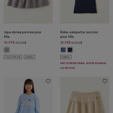
Jupe dorée poivrée pour
Robe-salopette Junction
fille
pour fille
Prix réduit de 42,00$ à 34,99$
Prix réduit de 62,00$
34,99$
36,98$
42,00$
62,00$
Robe-salopette Junction pour fil
Jupe dorée poivrée pour fille: SEL ET POIVRE Couleur
Robe-salopette Junction pour
COLLECTION 50E
DURABLE
DURABLE
VENTE FERME FINALE. AUCUN ÉCHANGE
OU RETOUR.