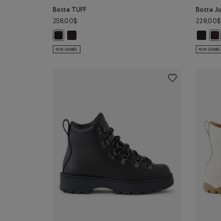
Botte TUFF
Botte Ju
258,00$
228,00$
Botte TUFF: BRUN Couleur
Botte J
Botte TUFF: NOIR Couleur
Bot
NON GENRÉE
NON GENRÉE