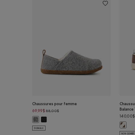
Chaussures pour femme
Chaussu
Balance
Prix réduit de 88,00$ à 69,99$
69,99$
88,00$
140,00$
Chaussures pour femme: POIVRE NOIR Couleur
Chaussures pour femme: SEL ET POIVRE Couleur
Chaussu
DURABLE
NON GENRÉE