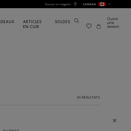
Trouver un magasin
CANADA
Ouvrir
ADEAUX
ARTICLES
SOLDES
une
session
EN CUIR
36 RÉSULTATS