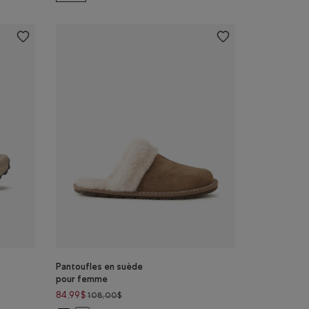
Pantoufles en suède
pour femme
Prix réduit de 108,00$ à 84,99$
84,99$
108,00$