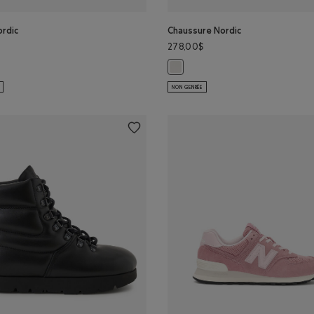
ordic
Chaussure Nordic
278,00$
ordic: BLANC Couleur
Chaussure Nordic: BLANC Couleur
NON GENRÉE