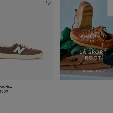
DE NOUVEAU EN
STOCK
LA SPORT
ROOT
EN SAVOIR PLUS
res New
 T500
res New Balance T500: CORTADO/SEL MARIN Couleur