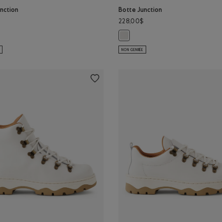
nction
Botte Junction
228,00$
unction: NOIR Couleur
te Junction: BRUN Couleur
Botte Junction: BLANC Couleur
NON GENRÉE