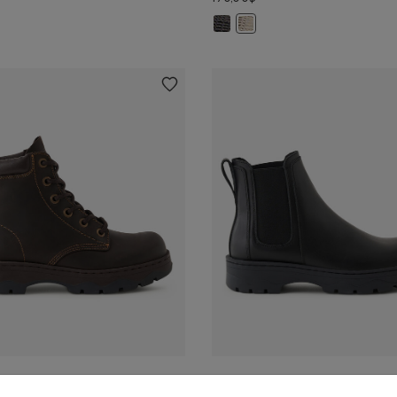
Chaussures New Balance Hierro p
res New Balance 327 pour femmes: SEL MARIN/BLANC Couleur
Chaussures New Balance Hier
UFF
Botte Junction