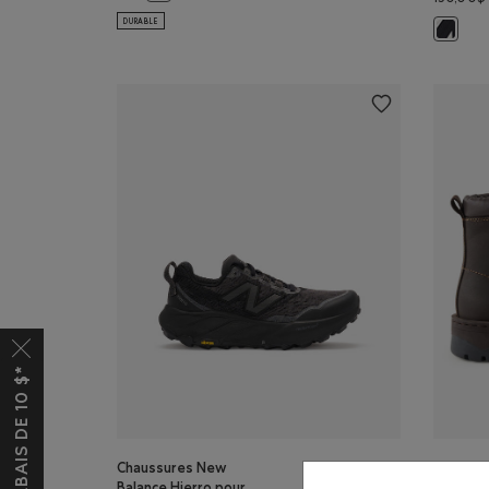
DURABLE
Chaussu
Chaussures New
Botte T
Balance Hierro pour