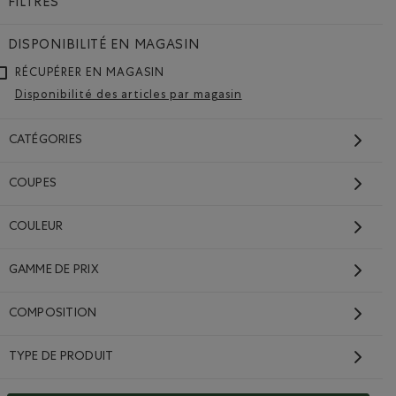
FILTRES
DISPONIBILITÉ EN MAGASIN
RÉCUPÉRER EN MAGASIN
Disponibilité des articles par magasin
CATÉGORIES
COUPES
COULEUR
Chaussures New
GAMME DE PRIX
Balance 990 pour
femmes
COMPOSITION
260,00$
Chaussures New Balance 990 pour femmes: GRIS/GRIS Coule
TYPE DE PRODUIT