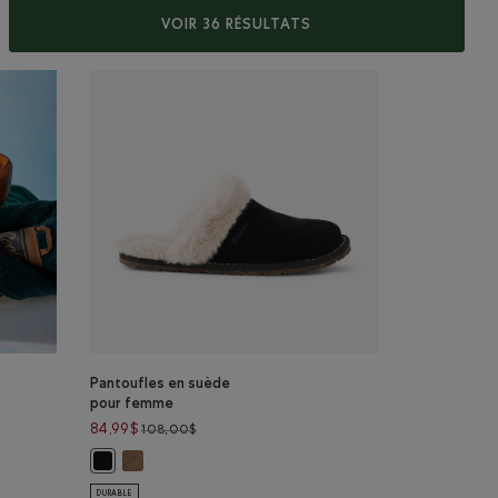
VOIR 36 RÉSULTATS
Pantoufles en suède
pour femme
Prix réduit de 108,00$ à 84,99$
84,99$
108,00$
Pantoufles en suède pour femme: FAON Couleur
Pantoufles en suède pour femme: NOIR Couleur
DURABLE