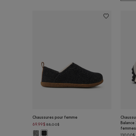
Chaussures pour femme
Chaussu
Balance
Prix réduit de 88,00$ à 69,99$
69,99$
88,00$
femmes
Chaussures pour femme: SEL ET POIVRE Couleur
Chaussures pour femme: POIVRE NOIR Couleur
130,00$