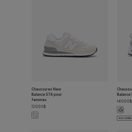
Chaussures New
Chaussu
Balance 574 pour
Balance
femmes
140,00$
120,00$
Chaussu
Chaussures New Balance 574 pour femmes: NUAGE NI
NON GENRÉE