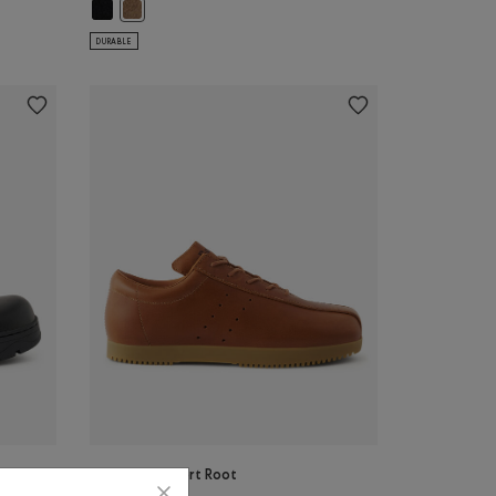
Pantoufles en suède pour femme: NOIR Couleur
Pantoufles en suède pour femme: FAON Couleur
our femmes: CIMENT NOIR Couleur
ro pour femmes: PIERRE ARIDE/CHÂTEAU Couleur
DURABLE
Chaussure Sport Root