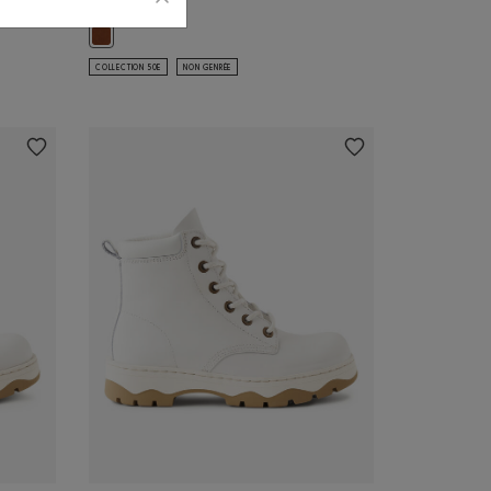
228,00$
r
Chaussure Sport Root: BRUN CÈDRE Couleur
COLLECTION 50E
NON GENRÉE