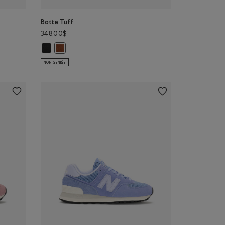
Botte Tuff
348,00$
Botte Tuff: NOIR Couleur
Botte Tuff: BRUN CÈDRE Couleur
NON GENRÉE