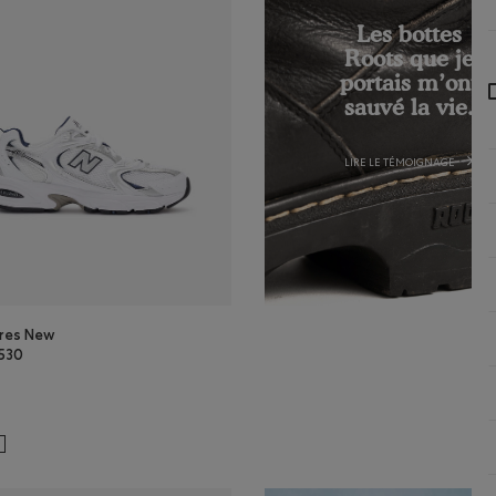
Les bottes
Roots que je
portais m’ont
sauvé la vie.
LIRE LE TÉMOIGNAGE
res New
 530
res New Balance 530: BLANC/NATUREL/INDIGO Couleur
MBUS/BLANC Couleur