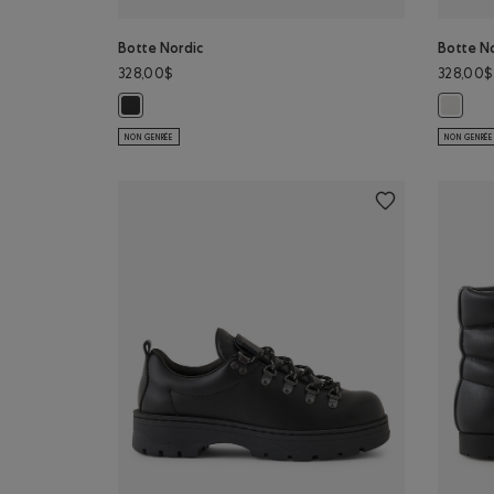
Botte Nordic
Botte N
328,00$
328,00$
Botte Nordic: NOIR Couleur
Botte N
NON GENRÉE
NON GENRÉE