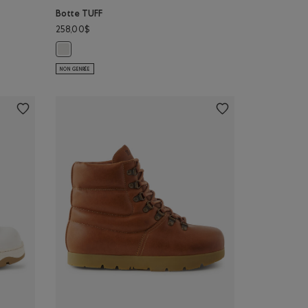
Botte TUFF
258,00$
Botte TUFF: BLANC Couleur
NON GENRÉE