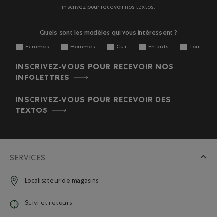
de
de
de
de
de
inscrivez pour recevoir nos textos.
soumission.
soumission.
soumission.
soumission.
soumission.
Quels sont les modèles qui vous intéressent ?
Femmes
Hommes
Cuir
Enfants
Tous
INSCRIVEZ-VOUS POUR RECEVOIR NOS
INFOLETTRES
INSCRIVEZ-VOUS POUR RECEVOIR DES
TEXTOS
SERVICES
Localisateur de magasins
Suivi et retours