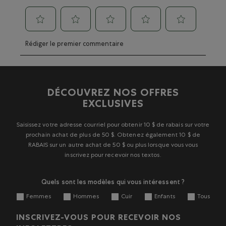
Sélectionnez
Sélectionnez
Sélectionnez
Sélectionnez
Sélectionnez
Rédiger le premier commentaire
pour
pour
pour
pour
pour
évaluer
évaluer
évaluer
évaluer
évaluer
l'article
l'article
l'article
l'article
l'article
à
à
à
à
à
1
2
3
4
5
DÉCOUVREZ NOS OFFRES
étoile.
étoiles.
étoiles.
étoiles.
étoiles.
EXCLUSIVES
Cette
Cette
Cette
Cette
Cette
action
action
action
action
action
ouvrira
ouvrira
ouvrira
ouvrira
ouvrira
Saisissez votre adresse courriel pour obtenir 10 $ de rabais sur votre
le
le
le
le
le
prochain achat de plus de 50 $. Obtenez également 10 $ de
formulaire
formulaire
formulaire
formulaire
formulaire
RABAIS sur un autre achat de 50 $ ou plus lorsque vous vous
de
de
de
de
de
inscrivez pour recevoir nos textos.
soumission.
soumission.
soumission.
soumission.
soumission.
Quels sont les modèles qui vous intéressent ?
Femmes
Hommes
Cuir
Enfants
Tous
INSCRIVEZ-VOUS POUR RECEVOIR NOS