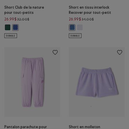
Short Club de la nature
Short en tissu interlock
pour tout-petits
Recover pour tout-petit
Prix réduit de 32,00$ à 26,99$
Prix réduit de 34,00$
26,99$
26,99$
32,00$
34,00$
Short Club de la nature pour tout-petits: VERT FORÊT Couleur
Short en tissu interlock Rec
Short Club de la nature pour tout-petits: MOUSSON BLEUE Couleu
Short en tissu interlock Recove
DURABLE
DURABLE
Pantalon parachute pour
Short en molleton