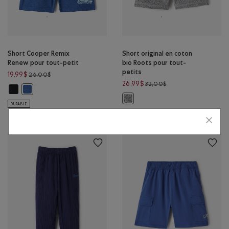
Short Cooper Remix
Short original en coton
Renew pour tout-petit
bio Roots pour tout-
petits
Prix réduit de 26,00$ à 19,99$
19,99$
26,00$
Prix réduit de 32,00$
26,99$
32,00$
Short Cooper Remix Renew pour tout-petit: NOIR Couleur
Short Cooper Remix Renew pour tout-petit: MÉLANGE BLEU MOU
Short original en coton bio Roots 
DURABLE
DURABLE