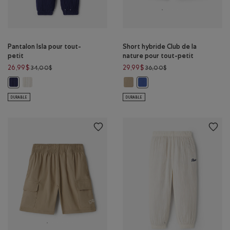
Pantalon Isla pour tout-
Short hybride Club de la
petit
nature pour tout-petit
Prix réduit de 34,00$ à 26,99$
Prix réduit de 36,00$
26,99$
29,99$
34,00$
36,00$
Pantalon Isla pour tout-petit: AIGRETTE Couleur
Short hybride Club de la nature 
Pantalon Isla pour tout-petit: ENCRE INDIGO Couleur
Short hybride Club de la na
DURABLE
DURABLE