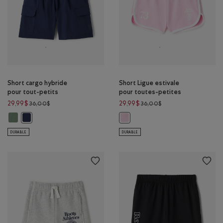
Short cargo hybride
Short Ligue estivale
pour tout-petits
pour toutes-petites
Prix réduit de 36,00$ à 29,99$
Prix réduit de 36,00$
29,99$
29,99$
36,00$
36,00$
Short cargo hybride pour tout-petits: COURONNE VERTE Couleur
Short cargo hybride pour tout-petits: BLAZER BLEU MARINE Couleu
Short Ligue estivale pour toutes-
DURABLE
DURABLE