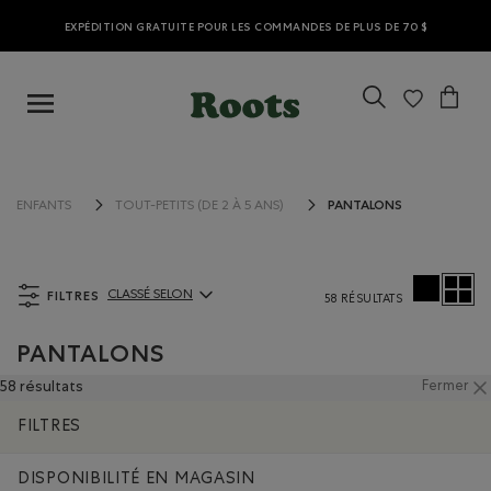
EXPÉDITION GRATUITE POUR LES COMMANDES DE PLUS DE 70 $
PANTALONS
ENFANTS
TOUT-PETITS (DE 2 À 5 ANS)
FILTRES
CLASSÉ SELON
58 RÉSULTATS
ClassÃ© selon Articles:
PANTALONS
58 résultats
Fermer
FILTRES
DISPONIBILITÉ EN MAGASIN