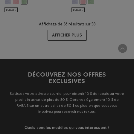
Short en jersey épais Cooper pour toutes-petites: COSMOS Couleur
Short en jersey épais Cooper pour toutes-petites: ABRICOT COG
Short en jersey épais Cooper pou
Short en jersey épais Co
Short en jersey épais Cooper pour toutes-petites: BASILIC Co
Short en jersey épais Coope
DURABLE
DURABLE
Affichage de 36 résultats sur 58
AFFICHER PLUS
DÉCOUVREZ NOS OFFRES
EXCLUSIVES
Saisissez votre adresse courriel pour obtenir 10 $ de rabais sur votre
prochain achat de plus de 50 $. Obtenez également 10 $ de
RABAIS sur un autre achat de 50 $ ou plus lorsque vous vous
inscrivez pour recevoir nos textos.
Quels sont les modèles qui vous intéressent ?