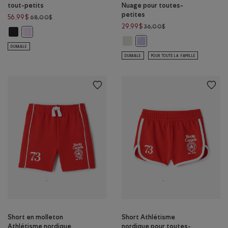
tout-petits
Nuage pour toutes-
petites
Prix réduit de 68,00$ à 56,99$
56,99$
68,00$
Prix réduit de 36,00$
29,99$
36,00$
Pantalon parachute pour tout-petits: NOIR Couleur
Pantalon parachute pour tout-petits: GLACE LILAS Couleur
Short en molleton Nuage pour tou
Short en molleton Nuage pou
DURABLE
DURABLE
POUR TOUTE LA FAMILLE
Short en molleton
Short Athlétisme
Athlétisme nordique
nordique pour toutes-