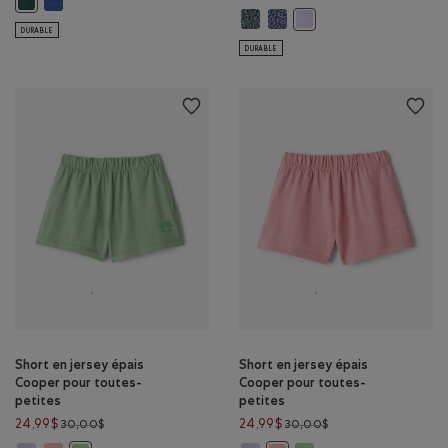
Short original en jersey bouclett
Short original en jersey bouc
Short original en jersey
DURABLE
DURABLE
Short en jersey épais
Short en jersey épais
Cooper pour toutes-
Cooper pour toutes-
petites
petites
Prix réduit de 30,00$ à 24,99$
Prix réduit de 30,00
24,99$
24,99$
30,00$
30,00$