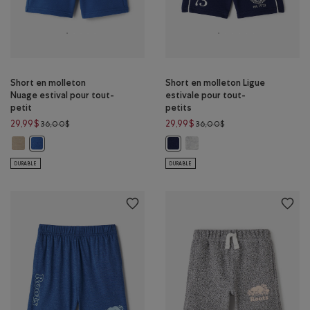
Short en molleton
Short en molleton Ligue
Nuage estival pour tout-
estivale pour tout-
petit
petits
Prix réduit de 36,00$ à 29,99$
Prix réduit de 36,00$
29,99$
29,99$
36,00$
36,00$
Short en molleton Nuage estival pour tout-petit: KAKI CHAUD Couleur
Short en molleton Ligue estiv
Short en molleton Nuage estival pour tout-petit: MOUSSON BLEU
Short en molleton Ligue estivale
DURABLE
DURABLE