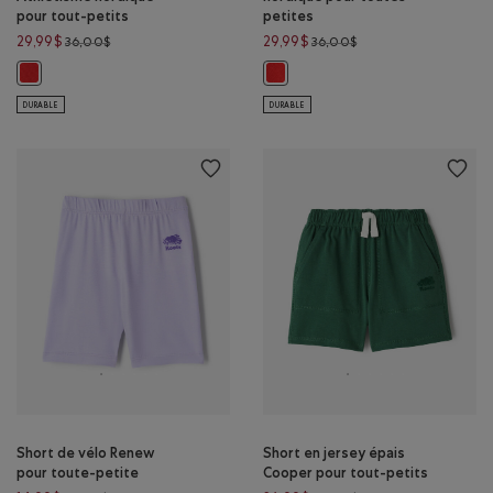
pour tout-petits
petites
Prix réduit de 36,00$ à 29,99$
Prix réduit de 36,00$
29,99$
29,99$
36,00$
36,00$
Short en molleton Athlétisme nordique pour tout-petits: ROUGE CERI
Short Athlétisme nordique pour 
DURABLE
DURABLE
Short de vélo Renew
Short en jersey épais
pour toute-petite
Cooper pour tout-petits