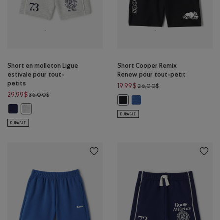
Short en molleton Ligue
Short Cooper Remix
estivale pour tout-
Renew pour tout-petit
petits
Prix réduit de 26,00$
19,99$
26,00$
Prix réduit de 36,00$ à 29,99$
29,99$
36,00$
Short Cooper Remix Renew p
Short Cooper Remix Renew pour t
Short en molleton Ligue estivale pour tout-petits: ENCRE INDIGO Coul
Short en molleton Ligue estivale pour tout-petits: GRIS STRIÉ Coul
DURABLE
DURABLE