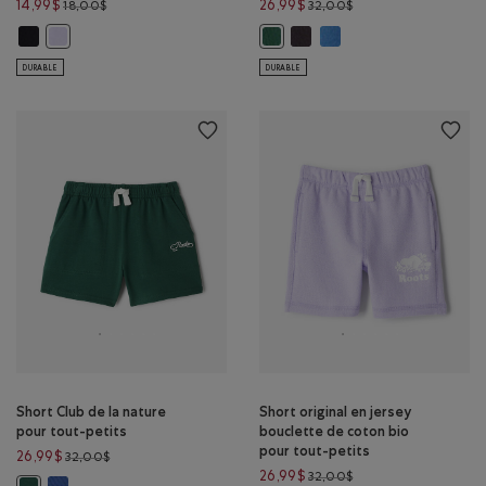
Prix réduit de 18,00$ à 14,99$
Prix réduit de 32,00$
14,99$
26,99$
18,00$
32,00$
Short de vélo Renew pour toute-petite: NOIR Couleur
Short en jersey épais Cooper
Short en jersey épais Co
Short de vélo Renew pour toute-petite: MLNG LAVANDE Couleur
Short en jersey épais Cooper pou
DURABLE
DURABLE
Short Club de la nature
Short original en jersey
pour tout-petits
bouclette de coton bio
pour tout-petits
Prix réduit de 32,00$ à 26,99$
26,99$
32,00$
Prix réduit de 32,00$
26,99$
32,00$
Short Club de la nature pour tout-petits: MOUSSON BLEUE Couleu
Short Club de la nature pour tout-petits: VERT FORÊT Couleur