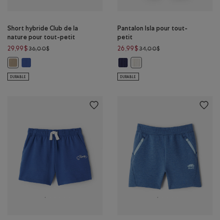
Short hybride Club de la
Pantalon Isla pour tout-
nature pour tout-petit
petit
Prix réduit de 36,00$ à 29,99$
Prix réduit de 34,00$
29,99$
26,99$
36,00$
34,00$
Short hybride Club de la nature pour tout-petit: MOUSSON BLEUE
Pantalon Isla pour tout-petit: E
Short hybride Club de la nature pour tout-petit: KAKI CHAUD Couleur
Pantalon Isla pour tout-petit
DURABLE
DURABLE