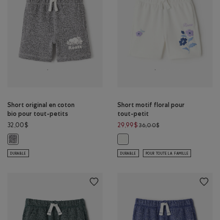
Short original en coton
Short motif floral pour
bio pour tout-petits
tout-petit
Prix réduit de 36,00$
32,00$
29,99$
36,00$
Short original en coton bio pour tout-petits: SEL ET POIVRE Couleur
Short motif floral pour tout-peti
DURABLE
DURABLE
POUR TOUTE LA FAMILLE