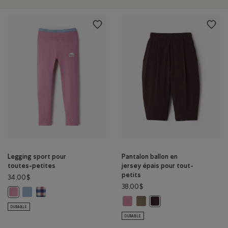
Legging sport pour
Pantalon ballon en
toutes-petites
jersey épais pour tout-
petits
34,00$
38,00$
Legging sport pour toutes-petites: NUAGE GRIS Couleur
Legging sport pour toutes-petites: MULTI Couleur
Legging sport pour toutes-petites: PRUNE FONCÉE Couleur
Pantalon ballon en jersey épais 
Pantalon ballon en jersey épa
Pantalon ballon en jerse
DURABLE
DURABLE