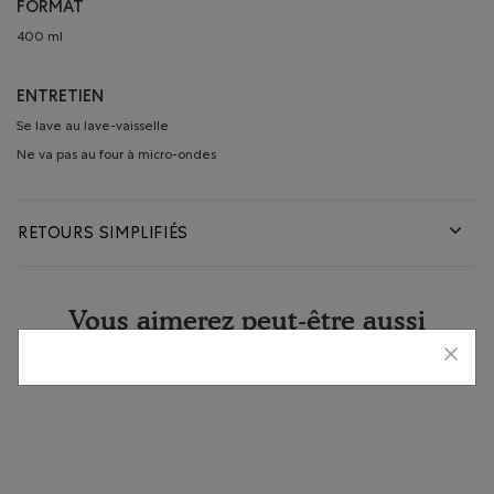
FORMAT
400 ml
ENTRETIEN
Se lave au lave-vaisselle
Ne va pas au four à micro-ondes
RETOURS SIMPLIFIÉS
Vous aimerez peut-être aussi