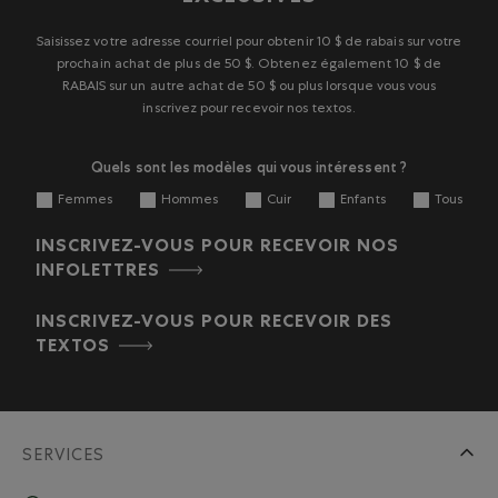
action
action
action
action
action
ouvrira
ouvrira
ouvrira
ouvrira
ouvrira
Saisissez votre adresse courriel pour obtenir 10 $ de rabais sur votre
le
le
le
le
le
prochain achat de plus de 50 $. Obtenez également 10 $ de
formulaire
formulaire
formulaire
formulaire
formulaire
RABAIS sur un autre achat de 50 $ ou plus lorsque vous vous
de
de
de
de
de
inscrivez pour recevoir nos textos.
soumission.
soumission.
soumission.
soumission.
soumission.
Quels sont les modèles qui vous intéressent ?
Femmes
Hommes
Cuir
Enfants
Tous
INSCRIVEZ-VOUS POUR RECEVOIR NOS
INFOLETTRES
INSCRIVEZ-VOUS POUR RECEVOIR DES
TEXTOS
SERVICES