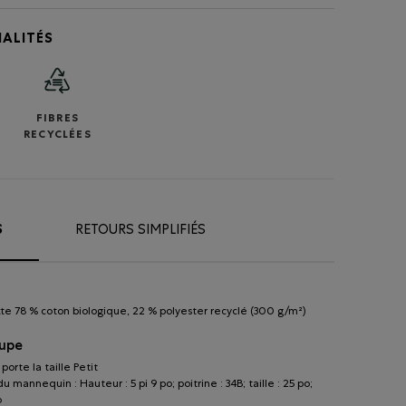
ALITÉS
FIBRES
RECYCLÉES
S
RETOURS SIMPLIFIÉS
te 78 % coton biologique, 22 % polyester recyclé (300 g/m²)
oupe
orte la taille Petit
 mannequin : Hauteur : 5 pi 9 po; poitrine : 34B; taille : 25 po;
o