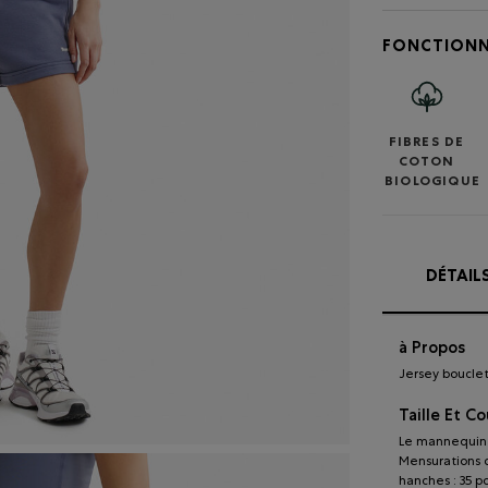
FONCTIONN
FIBRES DE
COTON
BIOLOGIQUE
DÉTAIL
à Propos
Jersey bouclet
Taille Et C
Le mannequin p
Mensurations du
hanches : 35 p