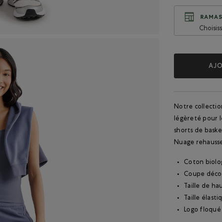
RAMAS
Choisis
AJO
Notre collecti
légèreté pour l
shorts de baske
Nuage rehausse
Coton biolog
Coupe déco
Taille de h
Taille élast
Logo floqué