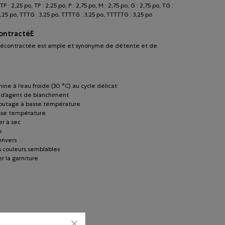
 : 2,25 po, TP : 2,25 po, P : 2,75 po, M : 2,75 po, G : 2,75 po, TG :
3,25 po, TTTG : 3,25 po, TTTTG : 3,25 po, TTTTTG : 3,25 po
ontractéE
écontractée est ample et synonyme de détente et de
ine à l’eau froide (30 °C) au cycle délicat
r d’agent de blanchiment
lbutage à basse température
sse température
r à sec
s
’envers
s couleurs semblables
r la garniture