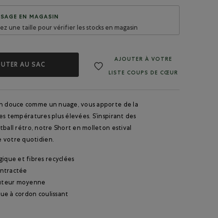
SAGE EN MAGASIN
sez une taille pour vérifier les stocks en magasin
AJOUTER À VOTRE
UTER AU SAC
LISTE COUPS DE CŒUR
on douce comme un nuage, vous apporte de la
es températures plus élevées. S’inspirant des
tball rétro, notre Short en molleton estival
 votre quotidien.
ique et fibres recyclées
ntractée
auteur moyenne
ique à cordon coulissant