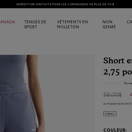
EXPÉDITION GRATUITE POUR LES COMMANDES DE PLUS DE 70 $
CANADA
TENUES DE
VÊTEMENTS EN
NON
C
SPORT
MOLLETON
GENRÉ
Short e
2,75 po
5 sur 5 évalua
Écrir
★★★★★
★★★★★
Aucune
note
Pri
58,00$
pour
Short
ou 4 paiements de 11
en
molleton
DURABLE
estival
Nuage
2,75
po
COULEUR: