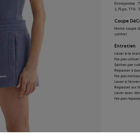
Entrejambe : TTP
2,75 po, TTG : 
Coupe DéC
Notre coupe d
confort.
Entretien
Laver à la mach
Ne pas utilise
Sécher par cu
Repasser à ba
Ne pas nettoye
Laver à l’enver
Repasser sur l
Laver avec de
Ne pas repasse