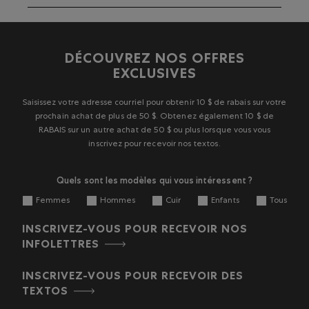
évaluer
évaluer
évaluer
évaluer
évaluer
l'article
l'article
l'article
l'article
l'article
à
à
à
à
à
1
2
3
4
5
DÉCOUVREZ NOS OFFRES
étoile.
étoiles.
étoiles.
étoiles.
étoiles.
EXCLUSIVES
Cette
Cette
Cette
Cette
Cette
action
action
action
action
action
ouvrira
ouvrira
ouvrira
ouvrira
ouvrira
Saisissez votre adresse courriel pour obtenir 10 $ de rabais sur votre
le
le
le
le
le
prochain achat de plus de 50 $. Obtenez également 10 $ de
formulaire
formulaire
formulaire
formulaire
formulaire
RABAIS sur un autre achat de 50 $ ou plus lorsque vous vous
de
de
de
de
de
inscrivez pour recevoir nos textos.
soumission.
soumission.
soumission.
soumission.
soumission.
Quels sont les modèles qui vous intéressent ?
Femmes
Hommes
Cuir
Enfants
Tous
INSCRIVEZ-VOUS POUR RECEVOIR NOS
INFOLETTRES
INSCRIVEZ-VOUS POUR RECEVOIR DES
TEXTOS