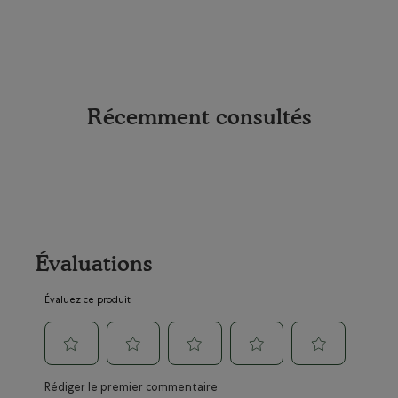
DURABL
Récemment consultés
Évaluations
Évaluez ce produit
Sélectionnez
Sélectionnez
Sélectionnez
Sélectionnez
Sélectionnez
Rédiger le premier commentaire
pour
pour
pour
pour
pour