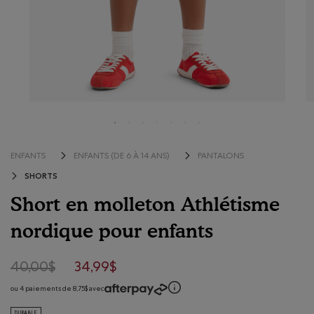
ENFANTS
ENFANTS (DE 6 À 14 ANS)
PANTALONS
SHORTS
Short en molleton Athlétisme
nordique pour enfants
3,5 sur 5 évaluations de consommateurs
Prix réduit de 40,00$ à 34,99$
40,00$
34,99$
ou 4 paiements de 8,75$ avec
DURABLE