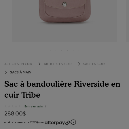
ARTICLES EN CUIR
ARTICLES EN CUIR
SACS EN CUIR
SACS À MAIN
Sac à bandoulière Riverside en
cuir Tribe
5 sur 5 évaluations de consommateurs
Écrire un avis
.
★★★★★
★★★★★
Cette
Aucune
action
288,00$
note
entraînera
l'ouverture
pour
d'une
ou 4 paiements de 72,00$ avec
boîte
Sac
de
à