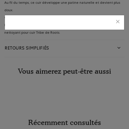
Au fil du temps, ce cuir développe une patine naturelle et devient plus
doux.
Ce cuir est frotté à la main pour lui conférer un aspect rétro particulier.
Pour protéger ce modèle en cuir Tribe, utilisez le produit protecteur et le
nettoyant pour cuir Tribe de Roots.
RETOURS SIMPLIFIÉS
Vous aimerez peut-être aussi
Récemment consultés