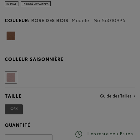
dialogue.
DURABLE
FABRIQUÉ AU CANADA
bandoulière
Riverside
en
cuir
COULEUR:
ROSE DES BOIS
Modèle : No
56010996
Tribe
COULEUR SAISONNIÈRE
Choisir
TAILLE
Guide des Tailles
O/S
Choisir
QUANTITÉ
Il en reste peu. Faites