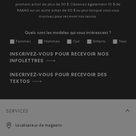
le
le
le
le
le
prochain achat de plus de 50 $. Obtenez également 10 $ de
formulaire
formulaire
formulaire
formulaire
formulaire
RABAIS sur un autre achat de 50 $ ou plus lorsque vous vous
de
de
de
de
de
inscrivez pour recevoir nos textos.
soumission.
soumission.
soumission.
soumission.
soumission.
Quels sont les modèles qui vous intéressent ?
Femmes
Hommes
Cuir
Enfants
Tous
INSCRIVEZ-VOUS POUR RECEVOIR NOS
INFOLETTRES
INSCRIVEZ-VOUS POUR RECEVOIR DES
TEXTOS
SERVICES
Localisateur de magasins