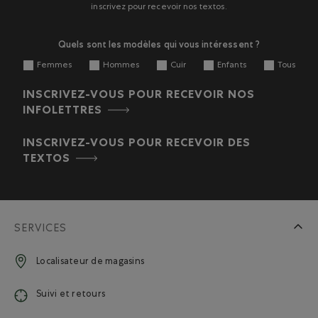
de
de
de
de
de
inscrivez pour recevoir nos textos.
soumission.
soumission.
soumission.
soumission.
soumission.
Quels sont les modèles qui vous intéressent ?
Femmes
Hommes
Cuir
Enfants
Tous
INSCRIVEZ-VOUS POUR RECEVOIR NOS
INFOLETTRES
INSCRIVEZ-VOUS POUR RECEVOIR DES
TEXTOS
SERVICES
Localisateur de magasins
Suivi et retours