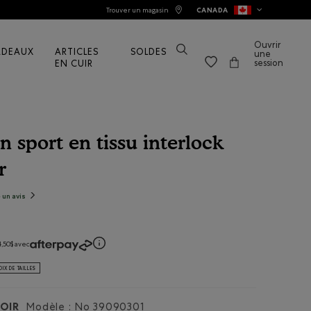
Trouver un magasin
CANADA
Ouvrir
ADEAUX
ARTICLES
SOLDES
une
session
EN CUIR
n sport en tissu interlock
r
tions de consommateurs
e un avis
.
Cette
action
entraînera
l'ouverture
d'une
boîte
de
,50$ avec
dialogue.
IX DE TAILLES
OIR
Modèle : No
39090301