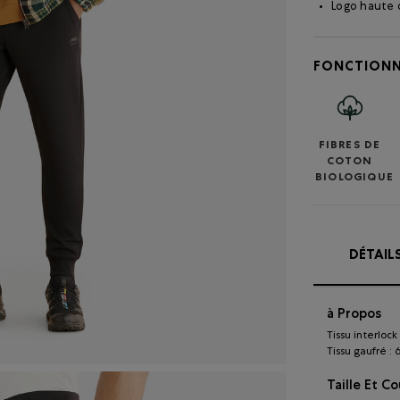
Logo haute 
FONCTIONN
FIBRES DE
COTON
BIOLOGIQUE
DÉTAIL
à Propos
Tissu interloc
Tissu gaufré :
Taille Et C