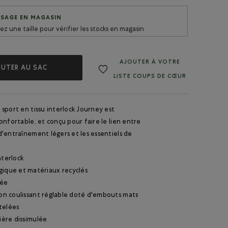
SAGE EN MAGASIN
sez une taille pour vérifier les stocks en magasin
AJOUTER À VOTRE
UTER AU SAC
LISTE COUPS DE CŒUR
sport en tissu interlock Journey est
onfortable, et conçu pour faire le lien entre
'entraînement légers et les essentiels de
nterlock
gique et matériaux recyclés
tée
don coulissant réglable doté d'embouts mats
telées
sière dissimulée