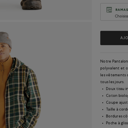
RAMAS
Choisis
AJO
Notre Pantalon 
polyvalent et c
les vêtements d
tous les jours.
Doux tissu i
Coton biolo
Coupe ajus
Taille à cor
Bordures cô
Poche à glis