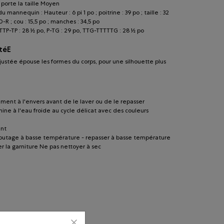
porte la taille Moyen
 mannequin : Hauteur : 6 pi 1 po ; poitrine : 39 po ; taille : 32
40-R ; cou : 15,5 po ; manches : 34,5 po
TTP-TP : 28 ½ po, P-TG : 29 po, TTG-TTTTTG : 28 ½ po
téE
ustée épouse les formes du corps, pour une silhouette plus
ment à l'envers avant de le laver ou de le repasser
hine à l'eau froide au cycle délicat avec des couleurs
ant
lbutage à basse température - repasser à basse température
r la garniture Ne pas nettoyer à sec