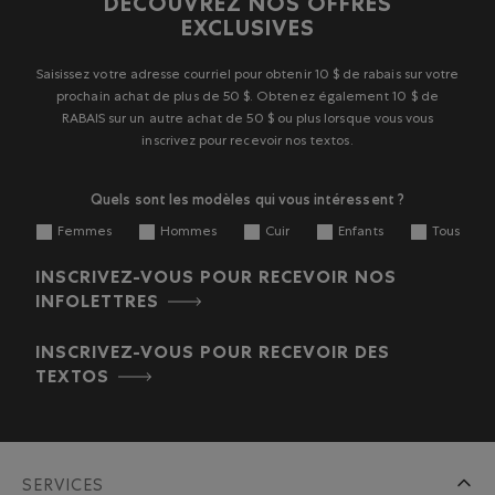
DÉCOUVREZ NOS OFFRES
étoile.
étoiles.
étoiles.
étoiles.
étoiles.
EXCLUSIVES
Cette
Cette
Cette
Cette
Cette
action
action
action
action
action
ouvrira
ouvrira
ouvrira
ouvrira
ouvrira
Saisissez votre adresse courriel pour obtenir 10 $ de rabais sur votre
le
le
le
le
le
prochain achat de plus de 50 $. Obtenez également 10 $ de
formulaire
formulaire
formulaire
formulaire
formulaire
RABAIS sur un autre achat de 50 $ ou plus lorsque vous vous
de
de
de
de
de
inscrivez pour recevoir nos textos.
soumission.
soumission.
soumission.
soumission.
soumission.
Quels sont les modèles qui vous intéressent ?
Femmes
Hommes
Cuir
Enfants
Tous
INSCRIVEZ-VOUS POUR RECEVOIR NOS
INFOLETTRES
INSCRIVEZ-VOUS POUR RECEVOIR DES
TEXTOS
SERVICES