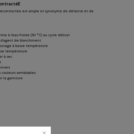
ontractéE
écontractée est ample et synonyme de détente et de
ine à l’eau froide (30 °C) au cycle délicat
r d’agent de blanchiment
lbutage à basse température
sse température
r à sec
s
’envers
s couleurs semblables
r la garniture