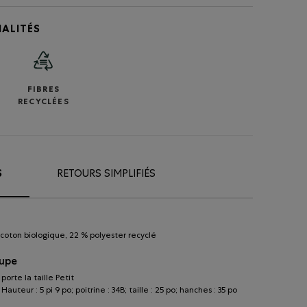
ALITÉS
FIBRES
RECYCLÉES
S
RETOURS SIMPLIFIÉS
coton biologique, 22 % polyester recyclé
oupe
orte la taille Petit
Hauteur : 5 pi 9 po; poitrine : 34B; taille : 25 po; hanches : 35 po