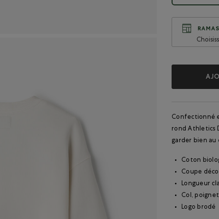
RAMAS
Choisis
AJO
Confectionné e
rond Athletics
garder bien au 
Coton biolog
Coupe déco
Longueur cl
Col, poignet
Logo brodé