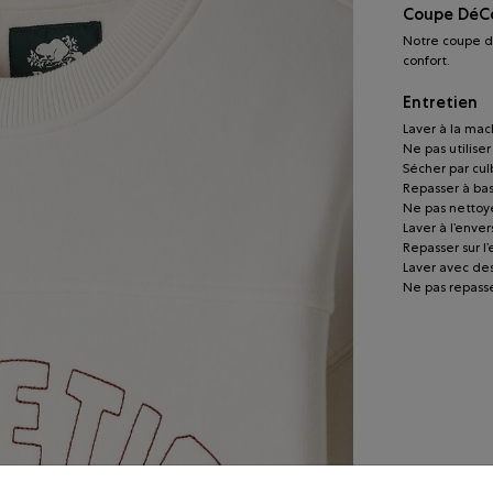
Coupe DéC
Notre coupe d
confort.
Entretien
Laver à la mach
Ne pas utilise
Sécher par cu
Repasser à ba
Ne pas nettoye
Laver à l’enver
Repasser sur l
Laver avec de
Ne pas repasse