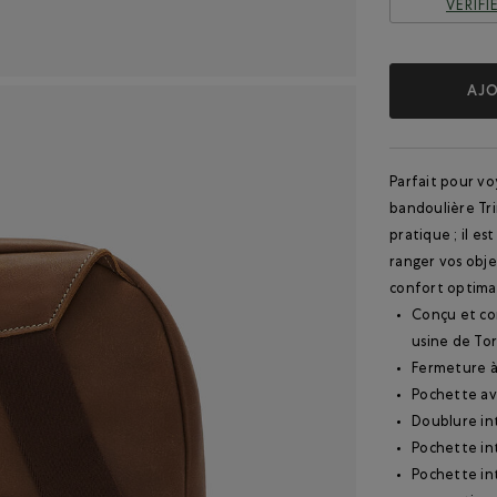
VÉRIF
AJO
Parfait pour vo
bandoulière Tri
pratique ; il e
ranger vos obje
confort optimal
Conçu et co
usine de To
Fermeture à 
Pochette ava
Doublure in
Pochette int
Pochette in