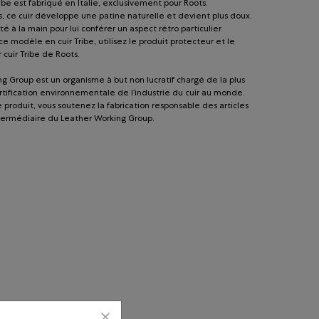
ribe est fabriqué en Italie, exclusivement pour Roots.
s, ce cuir développe une patine naturelle et devient plus doux.
tté à la main pour lui conférer un aspect rétro particulier.
ce modèle en cuir Tribe, utilisez le produit protecteur et le
 cuir Tribe de Roots.
g Group est un organisme à but non lucratif chargé de la plus
tification environnementale de l’industrie du cuir au monde.
 produit, vous soutenez la fabrication responsable des articles
intermédiaire du Leather Working Group.