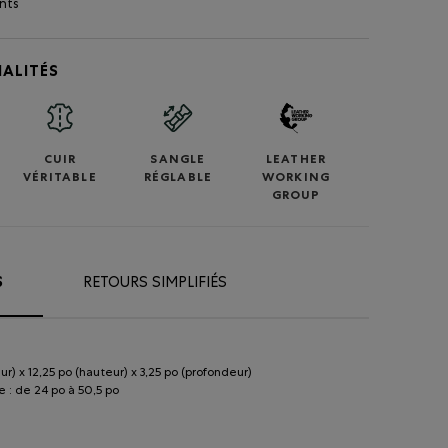
nts
ALITÉS
CUIR
SANGLE
LEATHER
VÉRITABLE
RÉGLABLE
WORKING
GROUP
S
RETOURS SIMPLIFIÉS
ur) x 12,25 po (hauteur) x 3,25 po (profondeur)
e : de 24 po à 50,5 po