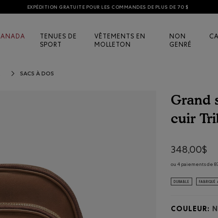
EXPÉDITION GRATUITE POUR LES COMMANDES DE PLUS DE 70 $
CANADA
TENUES DE
VÊTEMENTS EN
NON
C
SPORT
MOLLETON
GENRÉ
SACS À DOS
R
Grand s
cuir Tr
4,3 sur 5 éval
348,00$
ou 4 paiements de 87
DURABLE
FABRIQUÉ
COULEUR:
N