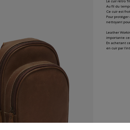
Le cuir rétro T
Au fil du temp
Ce cuir est fro
Pour protéger 
nettoyant pour
Leather Workin
importante cer
En achetant ce
en cuir par l’