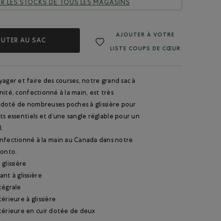
IER LES STOCKS DE TOUS LES MAGASINS
AJOUTER À VOTRE
UTER AU SAC
LISTE COUPS DE CŒUR
yager et faire des courses, notre grand sac à
nité, confectionné à la main, est très
st doté de nombreuses poches à glissière pour
ts essentiels et d’une sangle réglable pour un
.
nfectionné à la main au Canada dans notre
ronto.
glissière
nt à glissière
tégrale
érieure à glissière
térieure en cuir dotée de deux