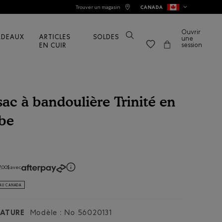
Trouver un magasin
CANADA
Ouvrir
ADEAUX
ARTICLES
SOLDES
une
session
EN CUIR
ac à bandoulière Trinité en
ibe
uations de consommateurs
,00$ avec
 AU CANADA
ATURE
Modèle : No
56020131