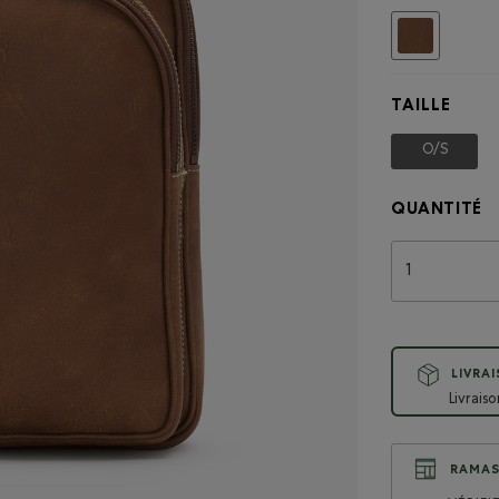
Choisir
TAILLE
O/S
Choisir
QUANTITÉ
LIVRA
Livrais
RAMAS