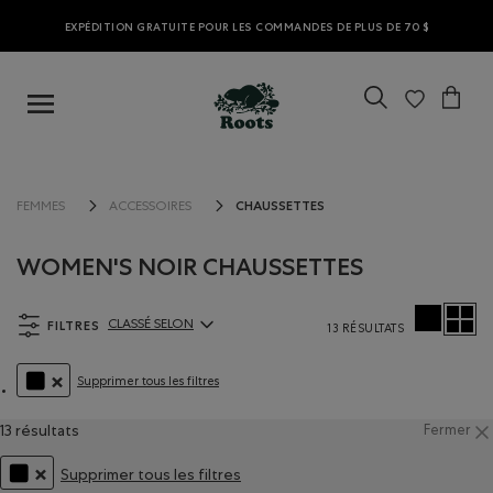
EXPÉDITION GRATUITE POUR LES COMMANDES DE PLUS DE 70 $
CHAUSSETTES
FEMMES
ACCESSOIRES
WOMEN'S NOIR CHAUSSETTES
FILTRES
CLASSÉ SELON
13 RÉSULTATS
ClassÃ© selon Articles:
Supprimer tous les filtres
SUPPRIMER LE FILTRE CLASSÉ SELON COULEUR : NOIR
13 résultats
Fermer
Supprimer tous les filtres