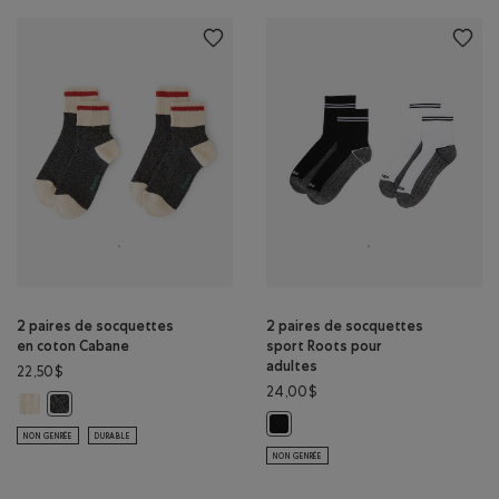
2 paires de socquettes
2 paires de socquettes
en coton Cabane
sport Roots pour
adultes
22,50$
24,00$
2 paires de socquettes en coton Cabane: MÉLANGE AVOINE Couleur
2 paires de socquettes en coton Cabane: MÉLANGE NOIR Couleur
2 paires de socquettes sport Roo
NON GENRÉE
DURABLE
NON GENRÉE