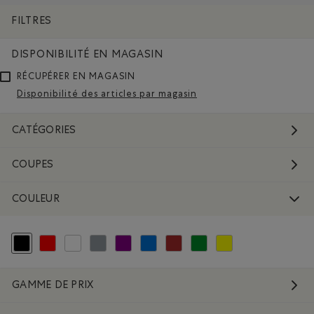
SUPPRIMER LE FILTRE CLASSÉ SELON COULEUR : NOIR
FILTRES
DISPONIBILITÉ EN MAGASIN
RÉCUPÉRER EN MAGASIN
Disponibilité des articles par magasin
CATÉGORIES
COUPES
COULEUR
Choisir Classé selon Couleur : Noir
Classer selon Couleur : Rouge et Rose
Classer selon Couleur : Blanc et Naturel
Classer selon Couleur : Gris
Classer selon Couleur : Violet
Classer selon Couleur : Bleu
Classer selon Couleur : Brun
Classer selon Couleur : Vert
Classer selon Couleur : 
GAMME DE PRIX