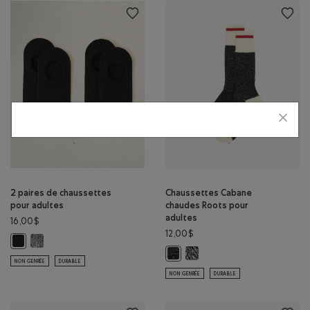
2 paires de chaussettes
Chaussettes Cabane
pour adultes
chaudes Roots pour
adultes
16,00$
12,00$
2 paires de chaussettes pour adultes: SEL ET POIVRE Couleur
2 paires de chaussettes pour adultes: NOIR Couleur
Chaussettes Cabane chaudes 
Chaussettes Cabane chaudes Root
NON GENRÉE
DURABLE
NON GENRÉE
DURABLE