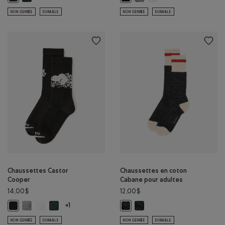
NON GENRÉE
DURABLE
NON GENRÉE
DURABLE
Chaussettes Castor
Chaussettes en coton
Cooper
Cabane pour adultes
14,00$
12,00$
Chaussettes Castor Cooper: SEL ET POIVRE Couleur
Chaussettes Castor Cooper: BLANC Couleur
Chaussettes Castor Cooper: VARSITY VERT Couleur
Chaussettes en coton Cabane
Chaussettes Castor Cooper: NOIR Couleur
Chaussettes en coton Cabane pou
+1
NON GENRÉE
DURABLE
NON GENRÉE
DURABLE