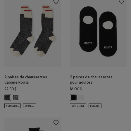
2 paires de chaussettes
2 paires de chaussettes
Cabane Roots
pour adultes
22,50$
16,00$
2 paires de chaussettes Cabane Roots : GRIS MLNG D'AVOINE Coule
2 paires de chaussettes pour 
2 paires de chaussettes Cabane Roots : MÉLANGE NOIR Couleur
2 paires de chaussettes pour adul
NON GENRÉE
DURABLE
NON GENRÉE
DURABLE