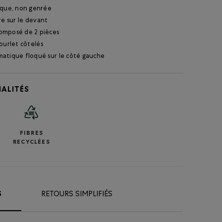
ique, non genrée
re sur le devant
omposé de 2 pièces
ourlet côtelés
atique floqué sur le côté gauche
ALITÉS
FIBRES
RECYCLÉES
S
RETOURS SIMPLIFIÉS