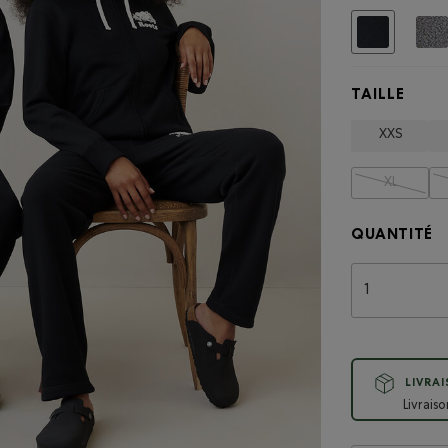
Choisir
TAILLE
XXS
XL
QUANTITÉ
LIVRA
Livrais