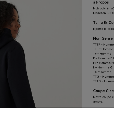
à Propos
Noir poivré : 
Molleton 80 % 
Taille Et C
Il porte la tail
Non Genré
TTTP = Homme 
TTP = Homme T
TP = Homme TP
P = Homme P, 
M = Homme M,
L = Homme G, 
TG =Homme TG
TTG = Homme 
TTTG = Homme
Coupe Clas
Notre coupe cla
ample.
Entretien