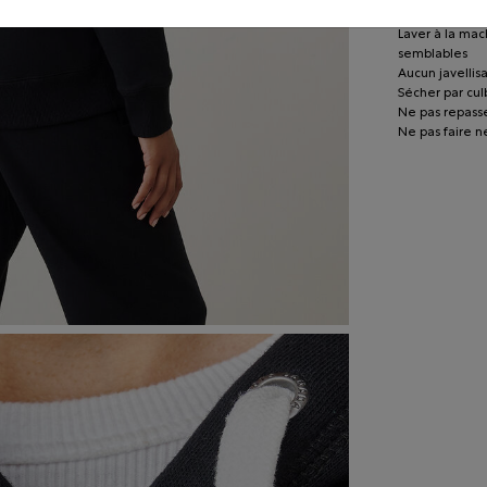
Mettre le vête
Laver à la mac
semblables
Aucun javellis
Sécher par cu
Ne pas repasse
Ne pas faire n