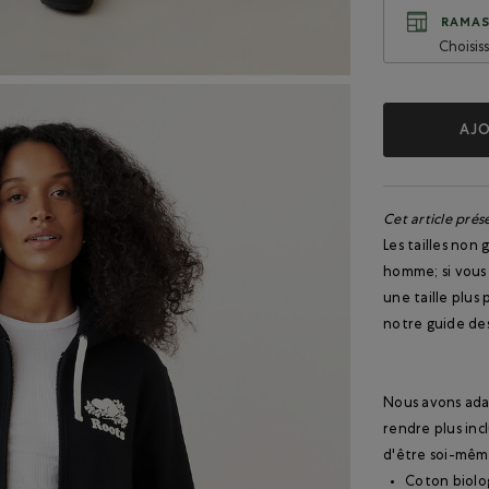
RAMAS
Choisis
AJO
Cet article prés
Les tailles non
homme; si vous 
une taille plus 
notre guide des
Nous avons ada
rendre plus inc
d'être soi-mêm
Coton biolog