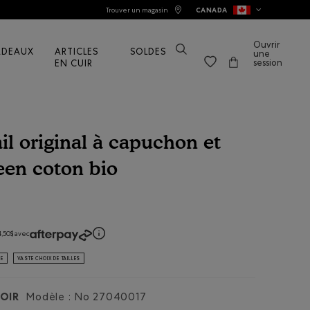
Trouver un magasin
CANADA
Ouvrir
ADEAUX
ARTICLES
SOLDES
une
session
EN CUIR
l original à capuchon et
reen coton bio
uations de consommateurs
,50$ avec
LE
VASTE CHOIX DE TAILLES
OIR
Modèle : No
27040017