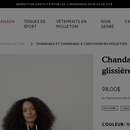
EXPÉDITION GRATUITE POUR LES COMMANDES DE PLUS DE 70 $
CANADA
TENUES DE
VÊTEMENTS EN
NON
C
SPORT
MOLLETON
GENRÉ
CHANDAILS ET CHANDAILS À CAPUCHON EN MOLLETON
S EN MOLLETON
Chandai
glissiè
3,6 sur 5 éval
98,00$
ou 4 paiements de 24
NON GENRÉE
DURAB
COULEUR:
N