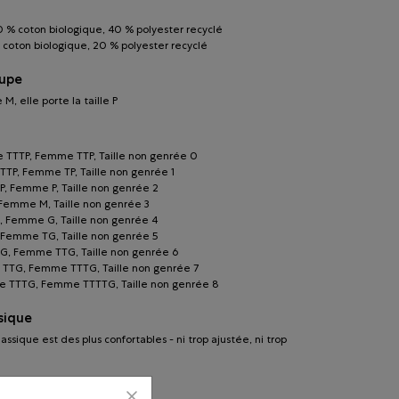
60 % coton biologique, 40 % polyester recyclé
coton biologique, 20 % polyester recyclé
oupe
le M, elle porte la taille P
TTTP, Femme TTP, Taille non genrée 0
TP, Femme TP, Taille non genrée 1
, Femme P, Taille non genrée 2
Femme M, Taille non genrée 3
 Femme G, Taille non genrée 4
Femme TG, Taille non genrée 5
, Femme TTG, Taille non genrée 6
TTG, Femme TTTG, Taille non genrée 7
 TTTG, Femme TTTTG, Taille non genrée 8
sique
ssique est des plus confortables - ni trop ajustée, ni trop