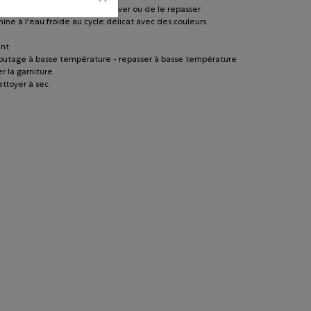
ment à l'envers avant de le laver ou de le repasser
hine à l'eau froide au cycle délicat avec des couleurs
ant
lbutage à basse température - repasser à basse température
r la garniture
ettoyer à sec