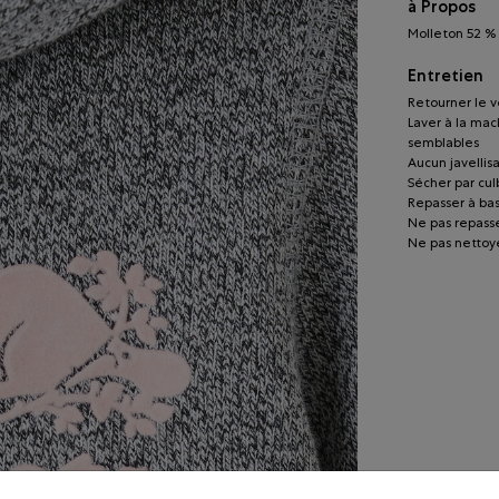
à Propos
Molleton 52 % 
Entretien
Retourner le v
Laver à la mac
semblables
Aucun javellis
Sécher par cu
Repasser à ba
Ne pas repasse
Ne pas nettoye