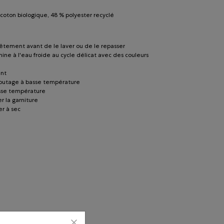
coton biologique, 48 % polyester recyclé
êtement avant de le laver ou de le repasser
hine à l'eau froide au cycle délicat avec des couleurs
ant
lbutage à basse température
sse température
r la garniture
r à sec