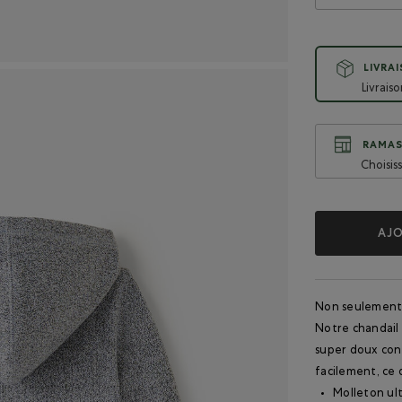
LIVRA
Livrais
RAMAS
Choisis
AJO
Non seulement u
Notre chandail 
super doux conç
facilement, ce 
Molleton ul