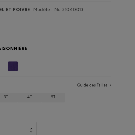
EL ET POIVRE
Modèle : No
31040013
AISONNIÈRE
Guide des Tailles
3T
4T
5T