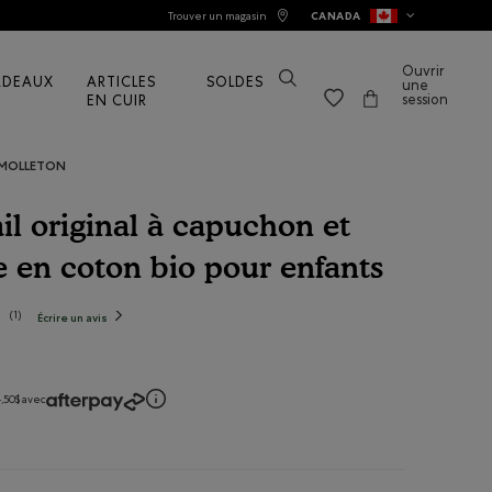
Trouver un magasin
CANADA
Ouvrir
ADEAUX
ARTICLES
SOLDES
une
session
EN CUIR
 MOLLETON
l original à capuchon et
re en coton bio pour enfants
uations de consommateurs
(
1
)
Écrire un avis
.
Cette
action
entraînera
l'ouverture
d'une
boîte
de
,50$ avec
dialogue.