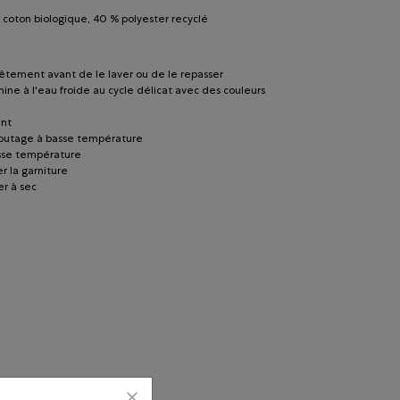
coton biologique, 40 % polyester recyclé
êtement avant de le laver ou de le repasser
hine à l'eau froide au cycle délicat avec des couleurs
ant
lbutage à basse température
sse température
r la garniture
r à sec