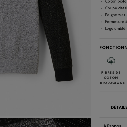
Coton biolo
Coupe class
Poignets et 
Fermeture à 
Logo emblém
FONCTIONN
FIBRES DE
COTON
BIOLOGIQUE
DÉTAIL
à Propos