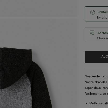
LIVRA
Livrais
RAMAS
Choisis
AJO
Non seulement u
Notre chandail 
super doux conç
facilement, ce 
Molleton ul