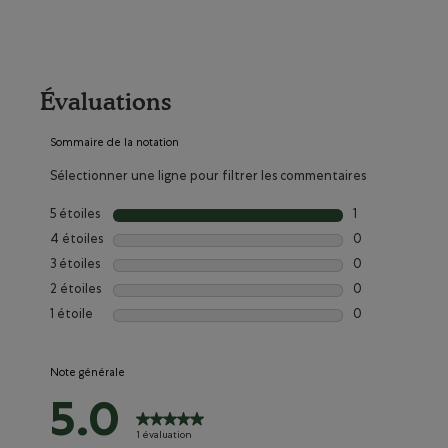
Évaluations
Sommaire de la notation
Sélectionner une ligne pour filtrer les commentaires
5 étoiles
étoiles
1
1 commentaires 
4 étoiles
étoiles
0
0 commentaires 
3 étoiles
étoiles
0
0 commentaires 
2 étoiles
étoiles
0
0 commentaires 
1 étoile
étoiles
0
0 commentaire a
Note générale
5.0
1 évaluation