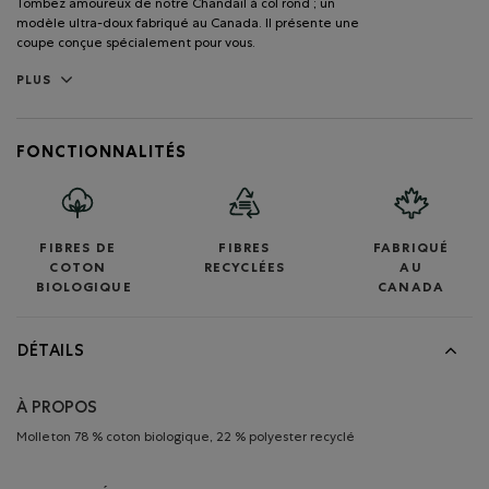
Tombez amoureux de notre Chandail à col rond ; un
modèle ultra-doux fabriqué au Canada. Il présente une
coupe conçue spécialement pour vous.
PLUS
FONCTIONNALITÉS
FIBRES DE
FIBRES
FABRIQUÉ
COTON
RECYCLÉES
AU
BIOLOGIQUE
CANADA
DÉTAILS
À PROPOS
Molleton 78 % coton biologique, 22 % polyester recyclé