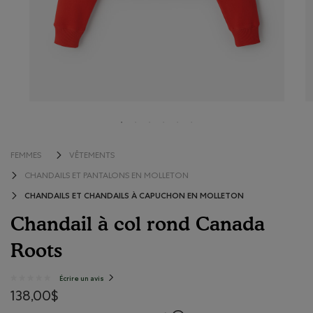
FEMMES
VÊTEMENTS
CHANDAILS ET PANTALONS EN MOLLETON
CHANDAILS ET CHANDAILS À CAPUCHON EN MOLLETON
Chandail à col rond Canada
Roots
3,2 sur 5 évaluations de consommateurs
Écrire un avis
.
★★★★★
★★★★★
Cette
Aucune
action
138,00$
note
entraînera
l'ouverture
pour