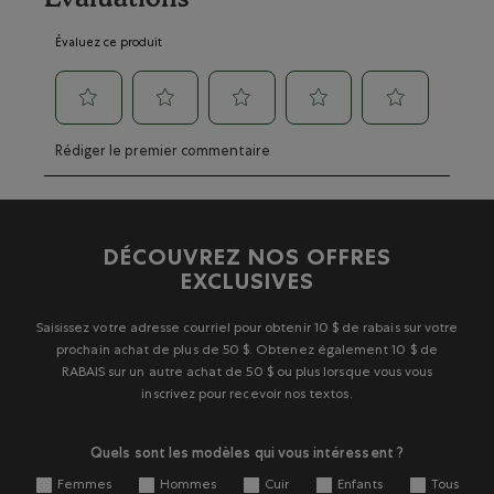
Évaluez ce produit
Sélectionnez
Sélectionnez
Sélectionnez
Sélectionnez
Sélectionnez
Rédiger le premier commentaire
pour
pour
pour
pour
pour
évaluer
évaluer
évaluer
évaluer
évaluer
l'article
l'article
l'article
l'article
l'article
à
à
à
à
à
1
2
3
4
5
DÉCOUVREZ NOS OFFRES
étoile.
étoiles.
étoiles.
étoiles.
étoiles.
EXCLUSIVES
Cette
Cette
Cette
Cette
Cette
action
action
action
action
action
ouvrira
ouvrira
ouvrira
ouvrira
ouvrira
Saisissez votre adresse courriel pour obtenir 10 $ de rabais sur votre
le
le
le
le
le
prochain achat de plus de 50 $. Obtenez également 10 $ de
formulaire
formulaire
formulaire
formulaire
formulaire
RABAIS sur un autre achat de 50 $ ou plus lorsque vous vous
de
de
de
de
de
inscrivez pour recevoir nos textos.
soumission.
soumission.
soumission.
soumission.
soumission.
Quels sont les modèles qui vous intéressent ?
Femmes
Hommes
Cuir
Enfants
Tous