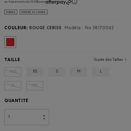
d'une
ou 4 paiements de 34,50$ avec
boîte
Chandail
de
à
dialogue.
DURABLE
FABRIQUÉ AU CANADA
col
rond
Canada
Roots
COULEUR:
ROUGE CERISE
Modèle : No
38170062
Choisir
TAILLE
Guide des Tailles
XS
S
M
L
XXS
XL
XXL
QUANTITÉ