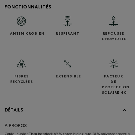
FONCTIONNALITÉS
ANTIMICROBIEN
RESPIRANT
REPOUSSE
L’HUMIDITÉ
FIBRES
EXTENSIBLE
FACTEUR
RECYCLÉES
DE
PROTECTION
SOLAIRE 40
DÉTAILS
À PROPOS
Couleur unie : Tissu interlock 69 % coton biologique, 31 % polyester recyclé