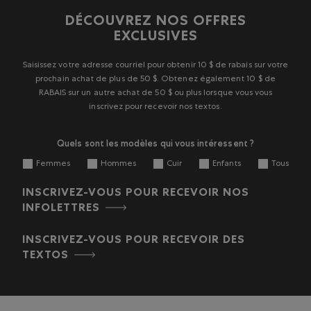
1
2
3
4
5
DÉCOUVREZ NOS OFFRES
étoile.
étoiles.
étoiles.
étoiles.
étoiles.
EXCLUSIVES
Cette
Cette
Cette
Cette
Cette
action
action
action
action
action
ouvrira
ouvrira
ouvrira
ouvrira
ouvrira
Saisissez votre adresse courriel pour obtenir 10 $ de rabais sur votre
le
le
le
le
le
prochain achat de plus de 50 $. Obtenez également 10 $ de
formulaire
formulaire
formulaire
formulaire
formulaire
RABAIS sur un autre achat de 50 $ ou plus lorsque vous vous
de
de
de
de
de
inscrivez pour recevoir nos textos.
soumission.
soumission.
soumission.
soumission.
soumission.
Quels sont les modèles qui vous intéressent ?
Femmes
Hommes
Cuir
Enfants
Tous
INSCRIVEZ-VOUS POUR RECEVOIR NOS
INFOLETTRES
INSCRIVEZ-VOUS POUR RECEVOIR DES
TEXTOS