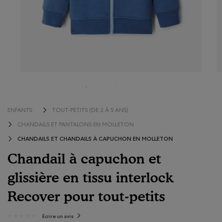
ENFANTS
TOUT-PETITS (DE 2 À 5 ANS)
CHANDAILS ET PANTALONS EN MOLLETON
CHANDAILS ET CHANDAILS À CAPUCHON EN MOLLETON
Chandail à capuchon et
glissière en tissu interlock
Recover pour tout-petits
5 sur 5 évaluations de consommateurs
Écrire un avis
.
★★★★★
★★★★★
Cette