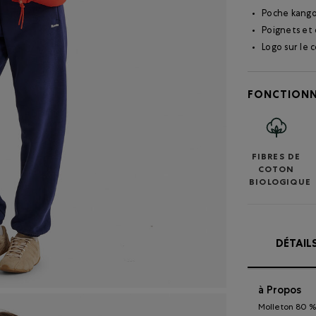
Poche kang
Poignets et 
Logo sur le 
FONCTIONN
FIBRES DE
COTON
BIOLOGIQUE
DÉTAIL
à Propos
Molleton 80 % 