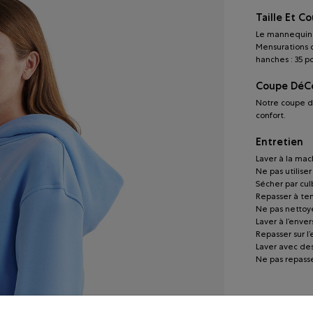
Taille Et C
Le mannequin p
Mensurations du
hanches : 35 p
Coupe DéC
Notre coupe d
confort.
Entretien
Laver à la mach
Ne pas utilise
Sécher par cu
Repasser à t
Ne pas nettoye
Laver à l’enver
Repasser sur l
Laver avec de
Ne pas repasse