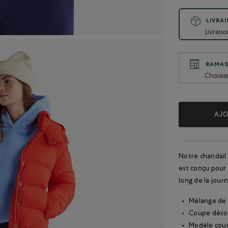
LIVRA
Livrais
RAMAS
Choisis
AJO
Notre chandail
est conçu pour
long de la jour
Mélange de 
Coupe déco
Modèle cou