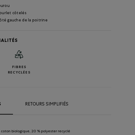
ourou
ourlet côtelés
côté gauche de la poitrine
ALITÉS
FIBRES
RECYCLÉES
S
RETOURS SIMPLIFIÉS
coton biologique, 20 % polyester recyclé