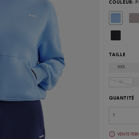
COULEUR:
P
capuchon
en
molleton
Choisir
nuage
TAILLE
XXS
XL
QUANTITÉ
VENTE FER