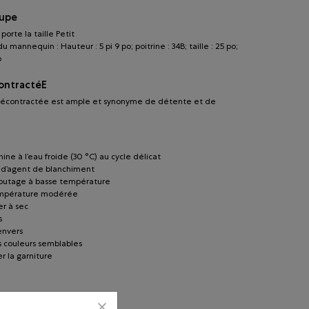
oupe
orte la taille Petit
 mannequin : Hauteur : 5 pi 9 po; poitrine : 34B; taille : 25 po;
o
ontractéE
écontractée est ample et synonyme de détente et de
ine à l’eau froide (30 °C) au cycle délicat
r d’agent de blanchiment
lbutage à basse température
empérature modérée
r à sec
s
’envers
s couleurs semblables
r la garniture