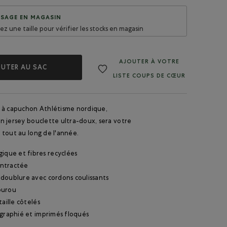
SAGE EN MAGASIN
sez une taille pour vérifier les stocks en magasin
AJOUTER À VOTRE
UTER AU SAC
LISTE COUPS DE CŒUR
 à capuchon Athlétisme nordique,
n jersey bouclette ultra-doux, sera votre
tout au long de l'année.
ique et fibres recyclées
ntractée
doublure avec cordons coulissants
ourou
taille côtelés
igraphié et imprimés floqués