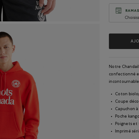
RAMAS
Choisis
AJO
Notre Chandail
confectionné e
incontournable 
Coton biolog
Coupe déco
Capuchon à 
Poche kang
Poignets et 
Imprimé sér