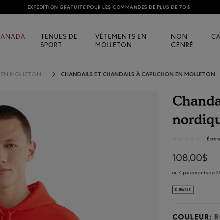
EXPÉDITION GRATUITE POUR LES COMMANDES DE PLUS DE 70 $
CANADA
TENUES DE
VÊTEMENTS EN
NON
C
SPORT
MOLLETON
GENRÉ
CHANDAILS ET CHANDAILS À CAPUCHON EN MOLLETON
S EN MOLLETON
Chanda
nordiq
3,5 sur 5 éval
Écrir
★★★★★
★★★★★
Aucune
note
108,00$
pour
Chandail
ou 4 paiements de 27
à
capuchon
DURABLE
Athlétisme
nordique
COULEUR:
R