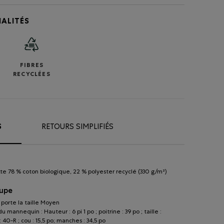
ALITÉS
FIBRES
RECYCLÉES
S
RETOURS SIMPLIFIÉS
te 78 % coton biologique, 22 % polyester recyclé (330 g/m²)
oupe
porte la taille Moyen
 mannequin : Hauteur : 6 pi 1 po ; poitrine : 39 po ; taille :
 : 40-R ; cou : 15,5 po; manches : 34,5 po