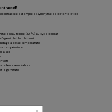
ontractéE
écontractée est ample et synonyme de détente et de
ine à l’eau froide (30 °C) au cycle délicat
r d’agent de blanchiment
lbutage à basse température
sse température
r à sec
s
’envers
s couleurs semblables
r la garniture