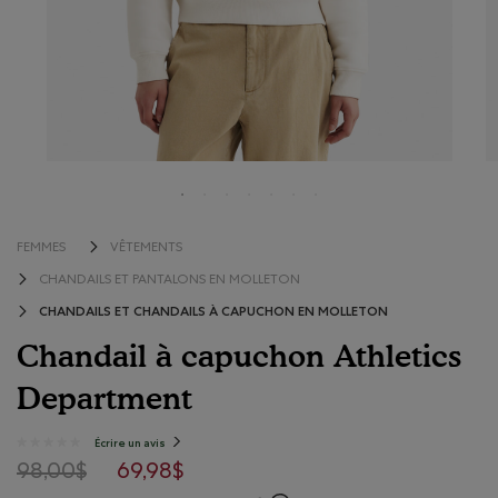
FEMMES
VÊTEMENTS
CHANDAILS ET PANTALONS EN MOLLETON
CHANDAILS ET CHANDAILS À CAPUCHON EN MOLLETON
Chandail à capuchon Athletics
Department
5 sur 5 évaluations de consommateurs
Écrire un avis
.
★★★★★
★★★★★
Cette
Aucune
action
Prix réduit de 98,00$ à 69,98$
98,00$
69,98$
note
entraînera
l'ouverture
pour