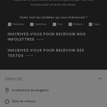
RABAIS sur un autre achat de 50 $ ou plus lorsque vous vous
de
de
de
de
de
inscrivez pour recevoir nos textos.
soumission.
soumission.
soumission.
soumission.
soumission.
Quels sont les modèles qui vous intéressent ?
Femmes
Hommes
Cuir
Enfants
Tous
INSCRIVEZ-VOUS POUR RECEVOIR NOS
INFOLETTRES
INSCRIVEZ-VOUS POUR RECEVOIR DES
TEXTOS
SERVICES
Localisateur de magasins
Suivi et retours