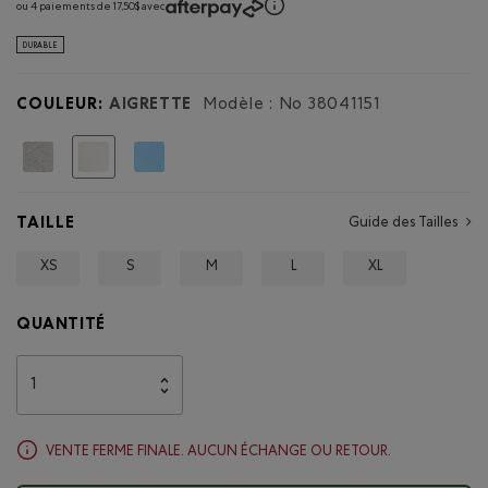
d'une
ou 4 paiements de 17,50$ avec
boîte
Chandail
de
à
dialogue.
DURABLE
capuchon
Athletics
Department
COULEUR:
AIGRETTE
Modèle : No
38041151
Choisir
TAILLE
Guide des Tailles
XS
S
M
L
XL
QUANTITÉ
VENTE FERME FINALE. AUCUN ÉCHANGE OU RETOUR.