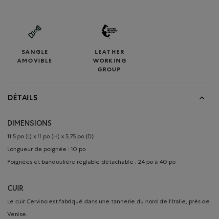
SANGLE
LEATHER
AMOVIBLE
WORKING
GROUP
DÉTAILS
DIMENSIONS
11,5 po (L) x 11 po (H) x 5,75 po (D)
Longueur de poignée : 10 po
Poignées et bandoulière réglable détachable : 24 po à 40 po
CUIR
Le cuir Cervino est fabriqué dans une tannerie du nord de l'Italie, près de
Venise.