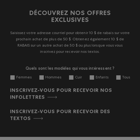
à
à
à
à
à
1
2
3
4
5
DÉCOUVREZ NOS OFFRES
étoile.
étoiles.
étoiles.
étoiles.
étoiles.
EXCLUSIVES
Cette
Cette
Cette
Cette
Cette
action
action
action
action
action
ouvrira
ouvrira
ouvrira
ouvrira
ouvrira
Saisissez votre adresse courriel pour obtenir 10 $ de rabais sur votre
le
le
le
le
le
prochain achat de plus de 50 $. Obtenez également 10 $ de
formulaire
formulaire
formulaire
formulaire
formulaire
RABAIS sur un autre achat de 50 $ ou plus lorsque vous vous
de
de
de
de
de
inscrivez pour recevoir nos textos.
soumission.
soumission.
soumission.
soumission.
soumission.
Quels sont les modèles qui vous intéressent ?
Femmes
Hommes
Cuir
Enfants
Tous
INSCRIVEZ-VOUS POUR RECEVOIR NOS
INFOLETTRES
INSCRIVEZ-VOUS POUR RECEVOIR DES
TEXTOS