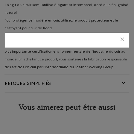
Il s'agit d'un cuir semi-aniline élégant et intemporel, doté d'un fini grainé
naturel.
Pour protéger ce modèle en cuir, utilisez le produit protecteur et le
nettoyant pour cuir de Roots.
Leather Working Group est un organisme à but non lucratif chargé de la
plus importante certification environnementale de l’industrie du cuir au
monde. En achetant ce produit, vous soutenez la fabrication responsable
des articles en cuir par l’intermédiaire du Leather Working Group.
RETOURS SIMPLIFIÉS
Vous aimerez peut-être aussi