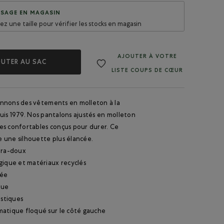
SAGE EN MAGASIN
sez une taille pour vérifier les stocks en magasin
AJOUTER À VOTRE
UTER AU SAC
LISTE COUPS DE CŒUR
nnons des vêtements en molleton à la
is 1979. Nos pantalons ajustés en molleton
es confortables conçus pour durer. Ce
 une silhouette plus élancée.
tra-doux
gique et matériaux recyclés
tée
que
astiques
atique floqué sur le côté gauche