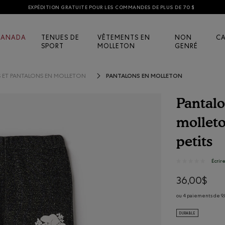
EXPÉDITION GRATUITE POUR LES COMMANDES DE PLUS DE 70 $
CANADA
TENUES DE
VÊTEMENTS EN
NON
C
SPORT
MOLLETON
GENRÉ
PANTALONS EN MOLLETON
 ET PANTALONS EN MOLLETON
Pantalo
molleto
petits
5 sur 5 évalua
Écrir
★★★★★
★★★★★
Aucune
note
36,00$
pour
Pantalon
ou 4 paiements de 9,
original
ajusté
DURABLE
en
molleton