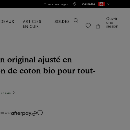
Trouver un magasin
CANADA
Ouvrir
ADEAUX
ARTICLES
SOLDES
une
session
EN CUIR
n original ajusté en
n de coton bio pour tout-
tions de consommateurs
e un avis
.
Cette
action
entraînera
l'ouverture
d'une
boîte
de
00$ avec
dialogue.