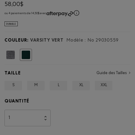
Aucune
action
58,00$
note
entraînera
l'ouverture
pour
d'une
ou 4 paiements de 14,50$ avec
boîte
Chandail
de
à
dialogue.
DURABLE
capuchon
et
glissière
avec
COULEUR:
VARSITY VERT
Modèle : No
29030559
appliqué
Roots
Choisir
pour
enfants
TAILLE
Guide des Tailles
S
M
L
XL
XXL
QUANTITÉ