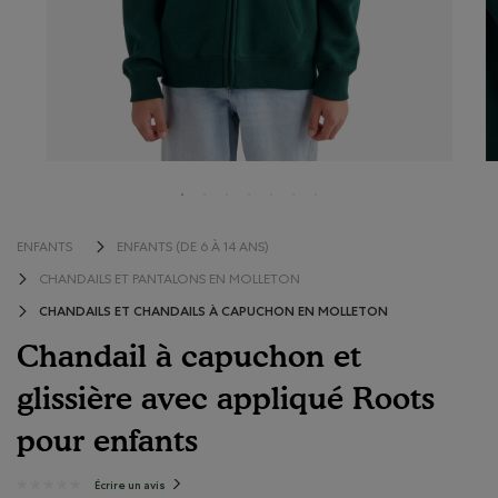
ENFANTS
ENFANTS (DE 6 À 14 ANS)
CHANDAILS ET PANTALONS EN MOLLETON
CHANDAILS ET CHANDAILS À CAPUCHON EN MOLLETON
Chandail à capuchon et
glissière avec appliqué Roots
pour enfants
3,8 sur 5 évaluations de consommateurs
Écrire un avis
.
★★★★★
★★★★★
Cette