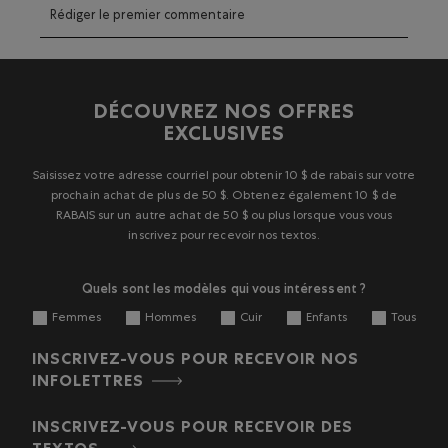
Sélectionnez
Sélectionnez
Sélectionnez
Sélectionnez
Sélectionnez
Rédiger le premier commentaire
pour
pour
pour
pour
pour
évaluer
évaluer
évaluer
évaluer
évaluer
l'article
l'article
l'article
l'article
l'article
à
à
à
à
à
1
2
3
4
5
DÉCOUVREZ NOS OFFRES
étoile.
étoiles.
étoiles.
étoiles.
étoiles.
EXCLUSIVES
Cette
Cette
Cette
Cette
Cette
action
action
action
action
action
ouvrira
ouvrira
ouvrira
ouvrira
ouvrira
Saisissez votre adresse courriel pour obtenir 10 $ de rabais sur votre
le
le
le
le
le
prochain achat de plus de 50 $. Obtenez également 10 $ de
formulaire
formulaire
formulaire
formulaire
formulaire
RABAIS sur un autre achat de 50 $ ou plus lorsque vous vous
de
de
de
de
de
inscrivez pour recevoir nos textos.
soumission.
soumission.
soumission.
soumission.
soumission.
Quels sont les modèles qui vous intéressent ?
Femmes
Hommes
Cuir
Enfants
Tous
INSCRIVEZ-VOUS POUR RECEVOIR NOS
INFOLETTRES
INSCRIVEZ-VOUS POUR RECEVOIR DES