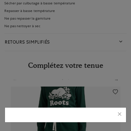
Sécher par culbutage à basse température
Repasser à basse température
Ne pas repasser la garniture
Ne pas nettoyer à sec
RETOURS SIMPLIFIÉS
Complétez votre tenue