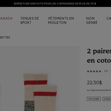
EXPÉDITION GRATUITE POUR LES COMMANDES DE PLUS DE 70 $
CANADA
TENUES DE
VÊTEMENTS EN
NON
C
SPORT
MOLLETON
GENRÉ
SETTES
2 paire
en cot
5 sur 5 évalua
5.0
★★★★★
★★★★★
5
étoile(s)
22,50$
sur
5.
ou 4 paiements de 5,
Lire
les
avis
NON GENRÉE
DURAB
pour
2
paires