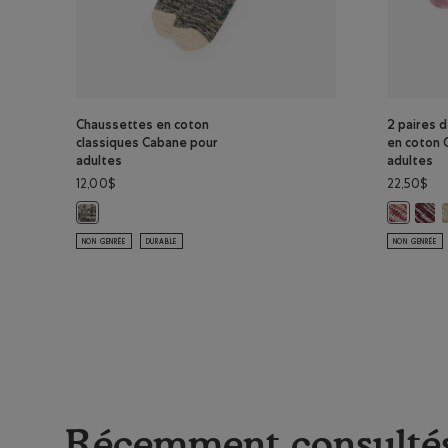
Chaussettes en coton
2 paires 
classiques Cabane pour
en coton 
adultes
adultes
12,00$
22,50$
2 pai
2
Chaussettes en coton classiques Cabane pour adultes: SEL ET
2 paires 
NON GENRÉE
DURABLE
NON GENRÉE
Récemment consulté