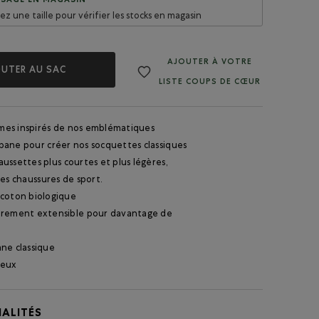
SAGE EN MAGASIN
sez une taille pour vérifier les stocks en magasin
AJOUTER À VOTRE
UTER AU SAC
LISTE COUPS DE CŒUR
es inspirés de nos emblématiques
bane pour créer nos socquettes classiques
ussettes plus courtes et plus légères,
les chaussures de sport.
coton biologique
rement extensible pour davantage de
ne classique
deux
ALITÉS