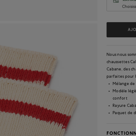
RAMAS
Choisis
AJO
Nous nous somm
chaussettes Ca
Cabane, des cha
parfaites pour 
Mélange de 
Modèle légè
confort
Rayure Caba
Paquet de 
FONCTIONN