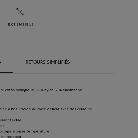
EXTENSIBLE
S
RETOURS SIMPLIFIÉS
 % coton biologique, 12 % nylon, 2 % élasthanne
hine à l'eau froide au cycle délicat avec des couleurs
ssant textile
ant
lbutage à basse température
 ou repasser