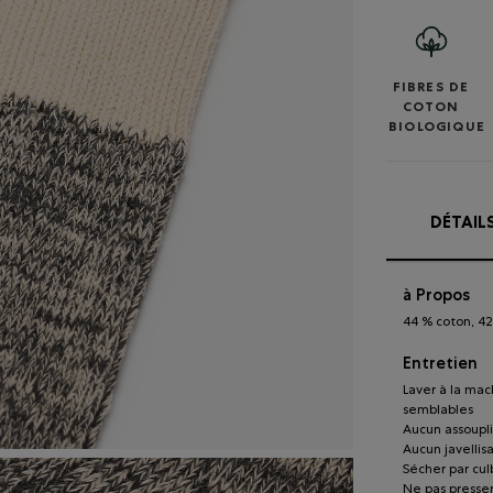
FIBRES DE
COTON
BIOLOGIQUE
DÉTAIL
à Propos
44 % coton, 42
Entretien
Laver à la mac
semblables
Aucun assoupli
Aucun javellis
Sécher par cu
Ne pas presser