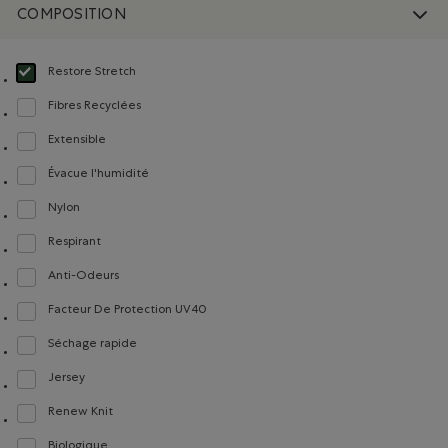
COMPOSITION
Restore Stretch
Choisir Classé selon Composition : Restore Stretch(Restore Stretch)
Fibres Recyclées
Classer selon Composition : FibresRecyclées(RecycledFibres)
Extensible
Classer selon Composition : Extensible(Stretch)
Évacue l'humidité
Classer selon Composition : Évacuel'humidité(MoistureWicking)
Nylon
Classer selon Composition : Nylon(Nylon)
Respirant
Classer selon Composition : Respirant(Breathable)
Anti-Odeurs
Classer selon Composition : Anti-Odeurs(Anti-Odour)
Facteur De Protection UV40
Classer selon Composition : FacteurDeProtectionUV40(UVProtectionUPF40)
Séchage rapide
Classer selon Composition : Séchagerapide(QuickDry)
Jersey
Classer selon Composition : Jersey(Jersey)
Renew Knit
Classer selon Composition : Renew Knit(Renew Knit)
Biologique