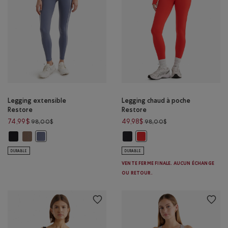
Legging extensible
Legging chaud à poche
Restore
Restore
Prix réduit de 98,00$ à 74,99$
Prix réduit de 98,00
74,99$
49,98$
98,00$
98,00$
Legging extensible Restore: NOIR Couleur
Legging extensible Restore: BRUN FAUCON Couleur
Legging chaud à poche Restore: N
Legging extensible Restore: MARÉE BLEUE Couleur
Legging chaud à poche Resto
DURABLE
DURABLE
VENTE FERME FINALE. AUCUN ÉCHANGE
OU RETOUR.