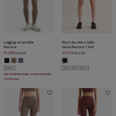
Legging extensible
Short de vélo à taille
Restore
haute Restore 7 Inch
Prix réduit de 98,00$ à 59,98$
Prix réduit de 58,00
59,98$
49,99$
98,00$
58,00$
Legging extensible Restore: NOIR Couleur
Legging extensible Restore: MARÉE BLEUE Couleur
Legging extensible Restore: BRUN FAUCON Couleur
Short de vélo à taille haute Resto
DURABLE
VASTE CHOIX DE TAILLES
VENTE FERME FINALE. AUCUN ÉCHANGE
OU RETOUR.