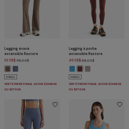
Legging évasé
Legging à poche
extensible Restore
extensible Restore
Prix réduit de 98,00$ à 59,98$
Prix réduit de 88,00
59,98$
49,98$
98,00$
88,00$
Legging évasé extensible Restore : MARÉE BLEUE Couleur
Legging à poche extensible Restor
Legging à poche extensib
Legging évasé extensible Restore : BRUN FAUCON Couleur
Legging à poche extensible R
DURABLE
DURABLE
VENTE FERME FINALE. AUCUN ÉCHANGE
VENTE FERME FINALE. AUCUN ÉCHANGE
OU RETOUR.
OU RETOUR.