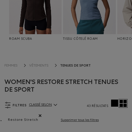
ROAM SCUBA
TISSU CÔTELÉ ROAM
HORIZ
TENUES DE SPORT
FEMMES
VÊTEMENTS
WOMEN'S RESTORE STRETCH TENUES
DE SPORT
FILTRES
CLASSÉ SELON
43 RÉSULTATS
ClassÃ© selon Articles:
Restore Stretch
Supprimer tous les filtres
Supprimer le filtre Classé selon Composition : Restore 