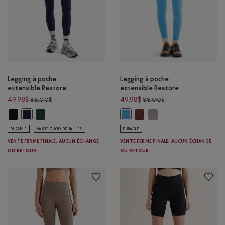
Legging à poche
Legging à poche
extensible Restore
extensible Restore
Prix réduit de 88,00$ à 49,98$
Prix réduit de 88,00
49,98$
49,98$
88,00$
88,00$
Legging à poche extensible Restore: NOIR Couleur
Legging à poche extensible Restore: VARSITY VERT Couleur
Legging à poche extensible R
Legging à poche extensib
Legging à poche extensible Restore: BLAZER BLEU MARINE Couleur
Legging à poche extensible Restor
DURABLE
VASTE CHOIX DE TAILLES
DURABLE
VENTE FERME FINALE. AUCUN ÉCHANGE
VENTE FERME FINALE. AUCUN ÉCHANGE
OU RETOUR.
OU RETOUR.