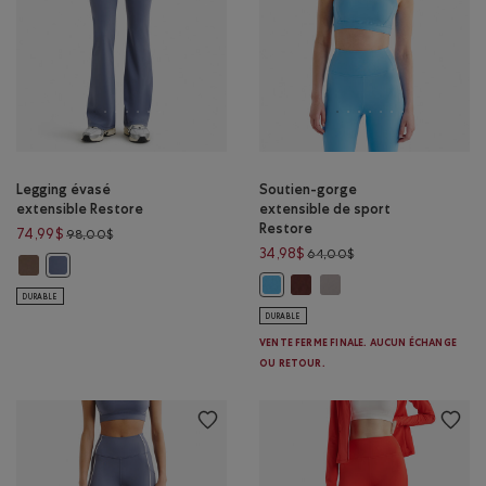
Legging évasé
Soutien-gorge
extensible Restore
extensible de sport
Restore
Prix réduit de 98,00$ à 74,99$
74,99$
98,00$
Prix réduit de 64,00
34,98$
64,00$
Legging évasé extensible Restore : BRUN FAUCON Couleur
Legging évasé extensible Restore : MARÉE BLEUE Couleur
Soutien-gorge extensible de 
Soutien-gorge extensibl
Soutien-gorge extensible de sport
DURABLE
DURABLE
VENTE FERME FINALE. AUCUN ÉCHANGE
OU RETOUR.