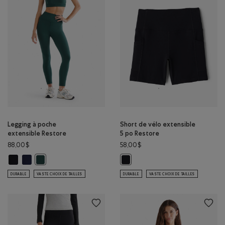
Legging à poche
Short de vélo extensible
extensible Restore
5 po Restore
88,00$
58,00$
Legging à poche extensible Restore: NOIR Couleur
Legging à poche extensible Restore: BLAZER BLEU MARINE Couleur
Legging à poche extensible Restore: VARSITY VERT Couleur
Short de vélo extensible 5 po Res
DURABLE
VASTE CHOIX DE TAILLES
DURABLE
VASTE CHOIX DE TAILLES