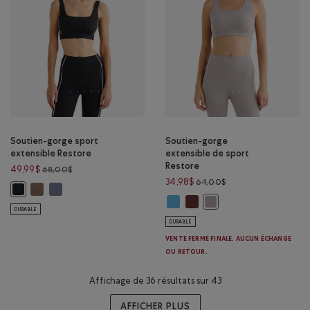
Soutien-gorge sport
Soutien-gorge
extensible Restore
extensible de sport
Restore
Prix réduit de 68,00$ à 49,99$
49,99$
68,00$
Prix réduit de 64,00
34,98$
64,00$
Soutien-gorge sport extensible Restore: BRUN FAUCON Couleur
Soutien-gorge sport extensible Restore: MARÉE BLEUE Couleu
Soutien-gorge sport extensible Restore: NOIR Couleur
Soutien-gorge extensible de sport
Soutien-gorge extensible de 
Soutien-gorge extensibl
DURABLE
DURABLE
VENTE FERME FINALE. AUCUN ÉCHANGE
OU RETOUR.
Affichage de 36 résultats sur 43
AFFICHER PLUS