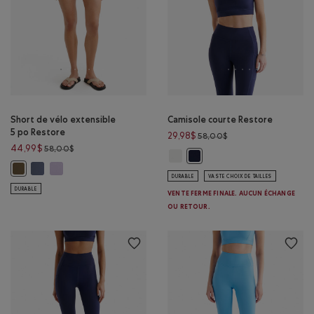
Short de vélo extensible
Camisole courte Restore
5 po Restore
Prix réduit de 58,00$
29,98$
58,00$
Prix réduit de 58,00$ à 44,99$
44,99$
58,00$
Camisole courte Restore: BLANC C
Camisole courte Restore: BL
Short de vélo extensible 5 po Restore: MARÉE BLEUE Couleur
Short de vélo extensible 5 po Restore: LAVANDE Couleur
Short de vélo extensible 5 po Restore: KALAMATA Couleur
DURABLE
VASTE CHOIX DE TAILLES
DURABLE
VENTE FERME FINALE. AUCUN ÉCHANGE
OU RETOUR.