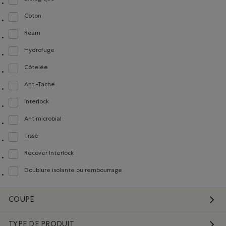
Classer selon Composition : FibresDeCotonBiologique(OrganicCottonFibres)
Coton
Classer selon Composition : Coton(Cotton)
Roam
Classer selon Composition : Roam(Roam)
Hydrofuge
Classer selon Composition : Hydrofuge(WaterRepellent/Resistent)
Côtelée
Classer selon Composition : Côtelée(Ribbed)
Anti-Tache
Classer selon Composition : Anti-Tache(StainResistant)
Interlock
Classer selon Composition : Interlock(Interlock)
Antimicrobial
Classer selon Composition : Antimicrobial(Antimicrobien)
Tissé
Classer selon Composition : Tissé(Woven)
Recover Interlock
Classer selon Composition : Recover Interlock(Recover Interlock)
Doublure isolante ou rembourrage
Classer selon Composition : Doublureisolanteourembourrage(InsulationorFill)
COUPE
TYPE DE PRODUIT