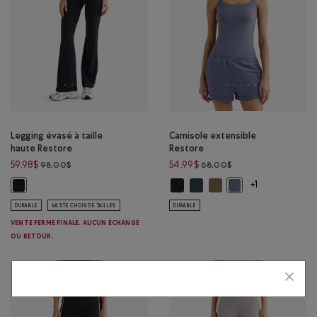
Legging évasé à taille
Camisole extensible
haute Restore
Restore
Prix réduit de 98,00$ à 59,98$
Prix réduit de 68,00
59,98$
54,99$
98,00$
68,00$
Camisole extensible Restore: NOI
Camisole extensible Restore:
Camisole extensible Res
Legging évasé à taille haute Restore: NOIR Couleur
Camisole extensible
+1
DURABLE
VASTE CHOIX DE TAILLES
DURABLE
VENTE FERME FINALE. AUCUN ÉCHANGE
OU RETOUR.