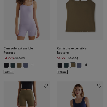
Camisole extensible
Camisole extensible
Restore
Restore
Prix réduit de 68,00$ à 54,99$
Prix réduit de 68,00
54,99$
54,99$
68,00$
68,00$
Camisole extensible Restore: NOIR Couleur
Camisole extensible Restore: VARSITY VERT Couleur
Camisole extensible Restore: KALAMATA Couleur
Camisole extensible Restore: MARÉE BLEUE Couleur
Camisole extensible Restore: NOI
Camisole extensible Restore:
Camisole extensible
Camisole extensible Res
+1
+1
DURABLE
DURABLE