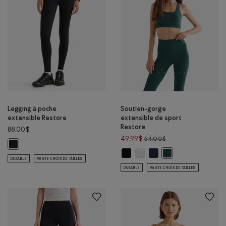
Legging à poche
Soutien-gorge
extensible Restore
extensible de sport
Restore
88,00$
Prix réduit de 64,00
49,99$
64,00$
Legging à poche extensible Restore : NOIR Couleur
Soutien-gorge extensible de spor
Soutien-gorge extensible de 
Soutien-gorge extensibl
Soutien-gorge exten
DURABLE
VASTE CHOIX DE TAILLES
DURABLE
VASTE CHOIX DE TAILLES