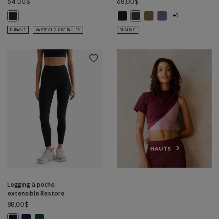
64,00$
68,00$
Camisole extensible Restore: NOI
Camisole extensible Res
Camisole extensible
Short de vélo à poche Régénération 7 po: BLAZER BLEU MARINE Couleu
Camisole extensible Restore:
+1
DURABLE
VASTE CHOIX DE TAILLES
DURABLE
HAUTS
Legging à poche
extensible Restore
88,00$
Legging à poche extensible Restore: BLAZER BLEU MARINE Couleur
Legging à poche extensible Restore: VARSITY VERT Couleur
Legging à poche extensible Restore: NOIR Couleur