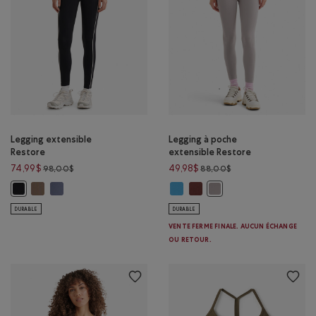
Legging extensible
Legging à poche
Restore
extensible Restore
Prix réduit de 98,00$ à 74,99$
Prix réduit de 88,00
74,99$
49,98$
98,00$
88,00$
Legging extensible Restore: BRUN FAUCON Couleur
Legging extensible Restore: MARÉE BLEUE Couleur
Legging à poche extensible Restor
Legging à poche extensible R
Legging extensible Restore: NOIR Couleur
Legging à poche extensi
DURABLE
DURABLE
VENTE FERME FINALE. AUCUN ÉCHANGE
OU RETOUR.