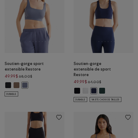
Soutien-gorge sport
Soutien-gorge
extensible Restore
extensible de sport
Restore
Prix réduit de 68,00$ à 49,99$
49,99$
68,00$
Prix réduit de 64,00
49,99$
64,00$
Soutien-gorge sport extensible Restore: NOIR Couleur
Soutien-gorge sport extensible Restore: BRUN FAUCON Couleur
Soutien-gorge sport extensible Restore: MARÉE BLEUE Couleu
Soutien-gorge extensible de spor
Soutien-gorge extensible de 
Soutien-gorge extens
Soutien-gorge extensibl
DURABLE
DURABLE
VASTE CHOIX DE TAILLES