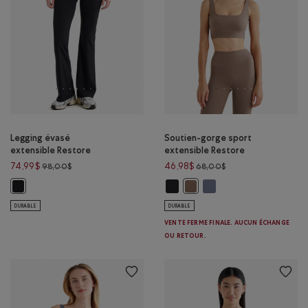
Legging évasé
Soutien-gorge sport
extensible Restore
extensible Restore
Prix réduit de 98,00$ à 74,99$
Prix réduit de 68,00
74,99$
46,98$
98,00$
68,00$
Soutien-gorge sport extensible R
Soutien-gorge sport exte
Legging évasé extensible Restore : NOIR Couleur
Soutien-gorge sport extensi
DURABLE
DURABLE
VENTE FERME FINALE. AUCUN ÉCHANGE
OU RETOUR.