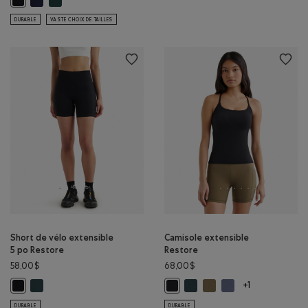
DURABLE
VASTE CHOIX DE TAILLES
Short de vélo extensible
Camisole extensible
5 po Restore
Restore
58,00$
68,00$
Short de vélo extensible 5 po Restore: VARSITY VERT Couleur
Camisole extensible Restore:
Camisole extensible Res
Camisole extensible
Short de vélo extensible 5 po Restore: NOIR Couleur
Camisole extensible Restore: NOI
+1
DURABLE
DURABLE