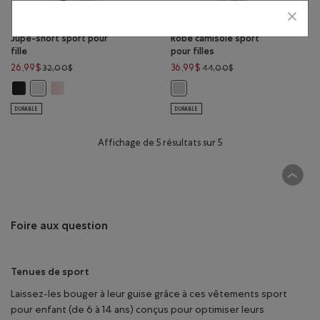
Jupe-short sport pour
Robe camisole sport
fille
pour filles
Prix réduit de 32,00$ à 26,99$
Prix réduit de 44,00
26,99$
36,99$
32,00$
44,00$
Jupe-short sport pour fille: NOIR Couleur
Jupe-short sport pour fille: SEL ROSE Couleur
Jupe-short sport pour fille: BLANC Couleur
Robe camisole sport pour filles: 
DURABLE
DURABLE
Affichage de 5 résultats sur 5
Foire aux question
Tenues de sport
Laissez-les bouger à leur guise grâce à ces vêtements sport
pour enfant (de 6 à 14 ans) conçus pour optimiser leurs