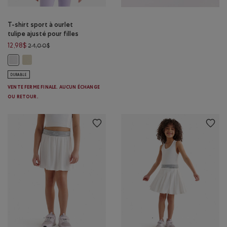
T-shirt sport à ourlet
tulipe ajusté pour filles
Prix réduit de 24,00$ à 12,98$
12,98$
24,00$
T-shirt sport à ourlet tulipe ajusté pour filles: MOISSON DE BLÉ Cou
T-shirt sport à ourlet tulipe ajusté pour filles: BLANC Couleur
DURABLE
VENTE FERME FINALE. AUCUN ÉCHANGE
OU RETOUR.