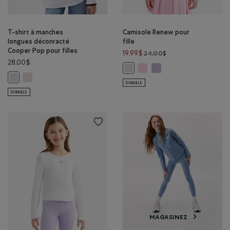
T-shirt à manches
Camisole Renew pour
longues déconracté
fille
Cooper Pop pour filles
Prix réduit de 24,00$
19,99$
24,00$
28,00$
Camisole Renew pour fille: B
Camisole Renew pour fil
Camisole Renew pour fille: BLANC
T-shirt à manches longues déconracté Cooper Pop pour filles: ROS
T-shirt à manches longues déconracté Cooper Pop pour filles: BLANC C
DURABLE
DURABLE
MAGASINEZ