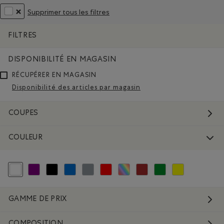
Supprimer tous les filtres
SUPPRIMER LE FILTRE CLASSÉ SELON COULEUR : BLANC ET NATU
FILTRES
DISPONIBILITÉ EN MAGASIN
RÉCUPÉRER EN MAGASIN
Disponibilité des articles par magasin
COUPES
COULEUR
Choisir Classé selon Couleur : Blanc et Naturel
Classer selon Couleur : Violet
Classer selon Couleur : Noir
Classer selon Couleur : Bleu
Classer selon Couleur : Gris
Classer selon Couleur : Rouge et Rose
Classer selon Couleur : Couleurs Diver
Classer selon Couleur : Brun
Classer selon Couleur : V
Classer selon Coul
GAMME DE PRIX
COMPOSITION