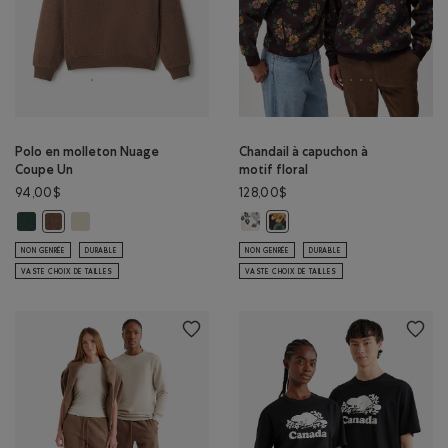
Polo en molleton Nuage
Chandail à capuchon à
Coupe Un
motif floral
94,00$
128,00$
Polo en molleton Nuage Coupe Un: OMBRE VERT Couleur
Polo en molleton Nuage Coupe Un: BROUILLARD LONDONIEN C
Chandail à capuchon à motif flor
Polo en molleton Nuage Coupe Un: MÉLANGE BOIS D'ORME Couleu
Chandail à capuchon à motif 
NON GENRÉE
DURABLE
NON GENRÉE
DURABLE
VASTE CHOIX DE TAILLES
VASTE CHOIX DE TAILLES