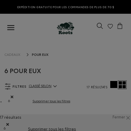
EXPÉDITION GRATUITE POUR LES COMMANDES DE PLUS DE 70 $
POUR EUX
CADEAUX
6 POUR EUX
FILTRES
CLASSÉ SELON
17 RÉSULTATS
ClassÃ© selon Articles:
6
Supprimer tous les filtres
Supprimer le filtre Classé selon Coupes : 6
17 résultats
Fermer
6
Supprimer tous les filtres