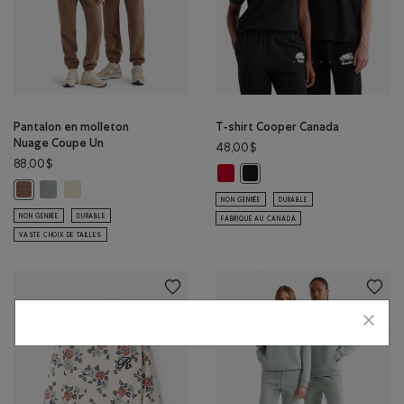
Pantalon en molleton
T-shirt Cooper Canada
Nuage Coupe Un
48,00$
88,00$
T-shirt Cooper Canada : ROUGE S
T-shirt Cooper Canada : NOIR
Pantalon en molleton Nuage Coupe Un: GRIS ARDOISE Couleur
Pantalon en molleton Nuage Coupe Un: BROUILLARD LONDON
Pantalon en molleton Nuage Coupe Un: MÉLANGE BOIS D'ORME Couleu
NON GENRÉE
DURABLE
NON GENRÉE
DURABLE
FABRIQUÉ AU CANADA
VASTE CHOIX DE TAILLES