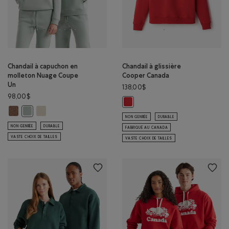
Chandail à capuchon en
Chandail à glissière
molleton Nuage Coupe
Cooper Canada
Un
138,00$
98,00$
Chandail à glissière Cooper Can
Chandail à capuchon en molleton Nuage Coupe Un: MÉLANGE BOIS D'
Chandail à capuchon en molleton Nuage Coupe Un: BROUILL
Chandail à capuchon en molleton Nuage Coupe Un: GRIS ARDOISE 
NON GENRÉE
DURABLE
NON GENRÉE
DURABLE
FABRIQUÉ AU CANADA
VASTE CHOIX DE TAILLES
VASTE CHOIX DE TAILLES