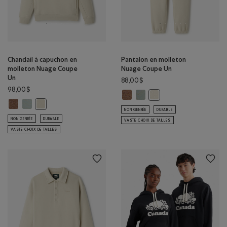
Chandail à capuchon en
Pantalon en molleton
molleton Nuage Coupe
Nuage Coupe Un
Un
88,00$
98,00$
Pantalon en molleton Nuage Cou
Pantalon en molleton Nuage 
Pantalon en molleton N
Chandail à capuchon en molleton Nuage Coupe Un: MÉLANGE BOIS D'
Chandail à capuchon en molleton Nuage Coupe Un: GRIS ARDOISE 
Chandail à capuchon en molleton Nuage Coupe Un: BROUILL
NON GENRÉE
DURABLE
NON GENRÉE
DURABLE
VASTE CHOIX DE TAILLES
VASTE CHOIX DE TAILLES