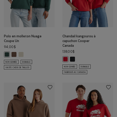
Polo en molleton Nuage
Chandail kangourou à
Coupe Un
capuchon Cooper
Canada
94,00$
138,00$
Polo en molleton Nuage Coupe Un: MÉLANGE BOIS D'ORME Couleu
Polo en molleton Nuage Coupe Un: BROUILLARD LONDONIEN C
Polo en molleton Nuage Coupe Un: OMBRE VERT Couleur
Chandail kangourou à capuch
Chandail kangourou à capuchon 
NON GENRÉE
DURABLE
NON GENRÉE
DURABLE
VASTE CHOIX DE TAILLES
FABRIQUÉ AU CANADA