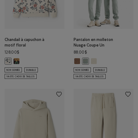
Chandail à capuchon à
Pantalon en molleton
motif floral
Nuage Coupe Un
128,00$
88,00$
Chandail à capuchon à motif floral: CAFÉ NOIR Couleur
Pantalon en molleton Nuage Cou
Pantalon en molleton N
Chandail à capuchon à motif floral: BOULEAU Couleur
Pantalon en molleton Nuage 
NON GENRÉE
DURABLE
NON GENRÉE
DURABLE
VASTE CHOIX DE TAILLES
VASTE CHOIX DE TAILLES