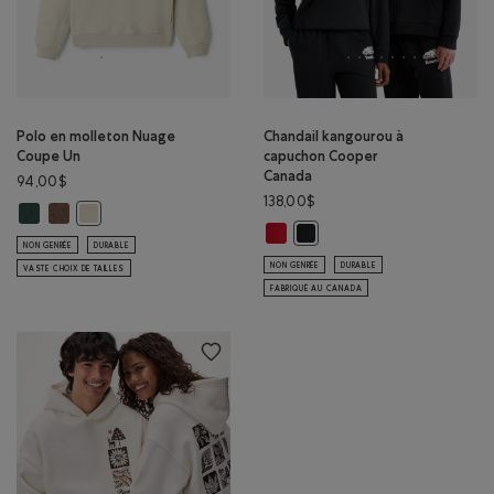
Polo en molleton Nuage
Chandail kangourou à
Coupe Un
capuchon Cooper
Canada
94,00$
138,00$
Polo en molleton Nuage Coupe Un: OMBRE VERT Couleur
Polo en molleton Nuage Coupe Un: MÉLANGE BOIS D'ORME Couleu
Polo en molleton Nuage Coupe Un: BROUILLARD LONDONIEN 
Chandail kangourou à capuchon 
Chandail kangourou à capuch
NON GENRÉE
DURABLE
NON GENRÉE
DURABLE
VASTE CHOIX DE TAILLES
FABRIQUÉ AU CANADA