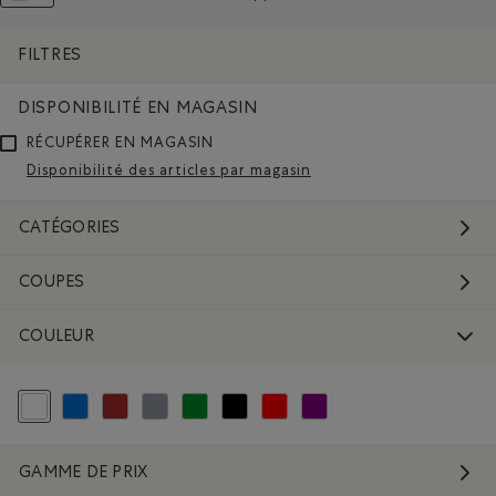
Supprimer le filtre Classé selon Composition : Fib
SUPPRIMER LE FILTRE CLASSÉ SELON COULEUR : BLANC ET NATU
FILTRES
DISPONIBILITÉ EN MAGASIN
RÉCUPÉRER EN MAGASIN
Disponibilité des articles par magasin
CATÉGORIES
COUPES
COULEUR
Choisir Classé selon Couleur : Blanc et Naturel
Classer selon Couleur : Bleu
Classer selon Couleur : Brun
Classer selon Couleur : Gris
Classer selon Couleur : Vert
Classer selon Couleur : Noir
Classer selon Couleur : Rouge et Rose
Classer selon Couleur : Violet
GAMME DE PRIX