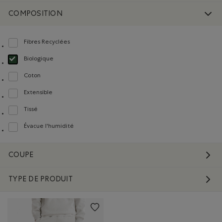
COMPOSITION
Fibres Recyclées
Classer selon Composition : FibresRecyclées(RecycledFibres)
Biologique
Choisir Classé selon Composition : FibresDeCotonBiologique(OrganicCottonFi
Coton
Classer selon Composition : Coton(Cotton)
Extensible
Classer selon Composition : Extensible(Stretch)
Tissé
Classer selon Composition : Tissé(Woven)
Évacue l'humidité
Classer selon Composition : Évacuel'humidité(MoistureWicking)
COUPE
TYPE DE PRODUIT