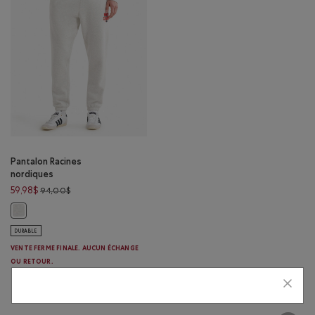
Pantalon Racines
nordiques
Prix réduit de 94,00$ à 59,98$
59,98$
94,00$
Pantalon Racines nordiques: MÉLANGE BLANC Couleur
DURABLE
VENTE FERME FINALE. AUCUN ÉCHANGE
OU RETOUR.
Affichage de 1 résultats sur 1