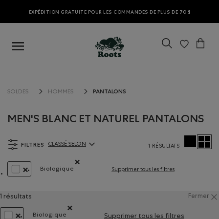
EXPÉDITION GRATUITE POUR LES COMMANDES DE PLUS DE 70 $
PANTALONS
SOLDES
HOMMES
MEN'S BLANC ET NATUREL PANTALONS
FILTRES
CLASSÉ SELON
1 RÉSULTATS
ClassÃ© selon Articles:
Biologique
Supprimer tous les filtres
Supprimer le filtre Classé selon Composition : F
SUPPRIMER LE FILTRE CLASSÉ SELON COULEUR : BLANC ET NA
1 résultats
Fermer
Biologique
Supprimer tous les filtres