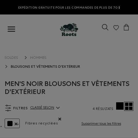
EXPÉDITION GRATUITE POUR LES COMMANDES DE PLUS DE 70 $
SOLDES
HOMMES
BLOUSONS ET VÊTEMENTS D'EXTÉRIEUR
MEN'S NOIR BLOUSONS ET VÊTEMENTS
D'EXTÉRIEUR
FILTRES
CLASSÉ SELON
4 RÉSULTATS
ClassÃ© selon Articles:
Fibres recyclées
Supprimer tous les filtres
Supprimer le filtre Classé selon Caractéristique
SUPPRIMER LE FILTRE CLASSÉ SELON COULEUR : NOIR