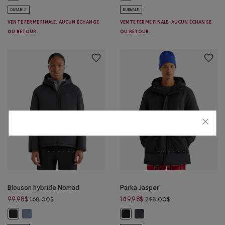
DURABLE
DURABLE
VENTE FERME FINALE. AUCUN ÉCHANGE
VENTE FERME FINALE. AUCUN ÉCHANGE
OU RETOUR.
OU RETOUR.
Blouson hybride Nomad
Parka Jasper
Prix réduit de 168,00$ à 99,98$
Prix réduit de 298
99,98$
149,98$
168,00$
298,00$
Blouson hybride Nomad: MARÉE BLEUE Couleur
Parka Jasper: GRIS PÉRISCOPE
Blouson hybride Nomad: NOIR Couleur
Parka Jasper: NOIR Couleur