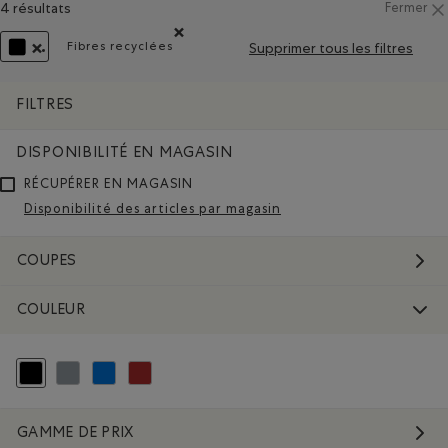
4 résultats
Fermer
Fibres recyclées
Supprimer tous les filtres
Supprimer le filtre Classé selon Caractéristiques 
SUPPRIMER LE FILTRE CLASSÉ SELON COULEUR : NOIR
FILTRES
DISPONIBILITÉ EN MAGASIN
RÉCUPÉRER EN MAGASIN
Disponibilité des articles par magasin
COUPES
COULEUR
Choisir Classé selon Couleur : Noir
Classer selon Couleur : Gris
Classer selon Couleur : Bleu
Classer selon Couleur : Brun
GAMME DE PRIX