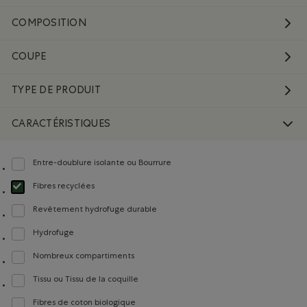
COMPOSITION
COUPE
TYPE DE PRODUIT
CARACTÉRISTIQUES
Entre-doublure isolante ou Bourrure
Classer selon Caractéristiques : Entre-doublure isolante ou Bourrure
Fibres recyclées
Choisir Classé selon Caractéristiques : Fibres recyclées
Revêtement hydrofuge durable
Classer selon Caractéristiques : Revêtement hydrofuge durable
Hydrofuge
Classer selon Caractéristiques : Hydrofuge
Nombreux compartiments
Classer selon Caractéristiques : Nombreux compartiments
Tissu ou Tissu de la coquille
Classer selon Caractéristiques : Tissu ou Tissu de la coquille
Fibres de coton biologique