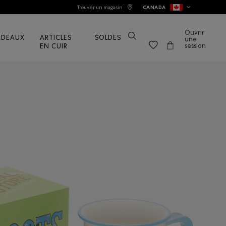
Trouver un magasin
CANADA
Ouvrir
ADEAUX
ARTICLES
SOLDES
une
session
EN CUIR