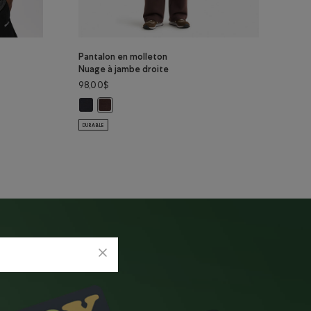
Pantalon en molleton
Nuage à jambe droite
98,00$
ur hommes: OMBRE VERTE POIVRÉE Couleur
o pour hommes: CRÉPUSCULE POIVRÉ Couleur
coton bio pour hommes: BRUN ROUILLE POIVRÉ Couleur
Pantalon en molleton Nuage à jambe droite: GRIS MINU
on bio pour hommes: POIVRE CHARBON Couleur
Pantalon en molleton Nuage à jambe droite: CAFÉ
GUE Couleur
DURABLE