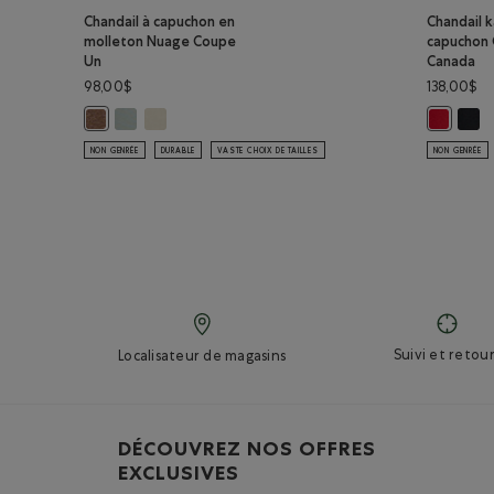
Chandail à capuchon en
Chandail 
molleton Nuage Coupe
capuchon
Un
Canada
98,00$
138,00$
Chandail à capuchon en molleton Nuage Coupe Un: GRIS
Chandail à capuchon en molleton Nuage Coupe Un
Chand
Chandail à capuchon en molleton Nuage Coupe Un: MÉLANG
Chandail
NON GENRÉE
DURABLE
VASTE CHOIX DE TAILLES
NON GENRÉE
Suivi et retour
Localisateur de magasins
DÉCOUVREZ NOS OFFRES
EXCLUSIVES