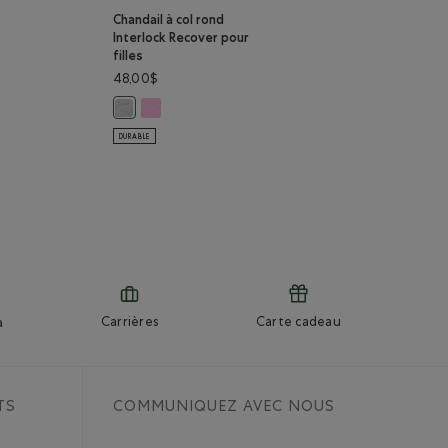
Chandail à col rond
Interlock Recover pour
filles
48,00$
am: BLANC Couleur
s Roam: BLEU CRÉPUSCULE Couleur
urtes Roam: GRIS CHINÉ FONCÉ Couleur
s courtes Roam: TRICOT DENIM Couleur
NOIR Couleur
Chandail à col rond Interlock Recover pour filles:
Chandail à col rond Interlock Recover pour filles: GR
DURABLE
Carrières
Carte cadeau
a
TS
COMMUNIQUEZ AVEC NOUS