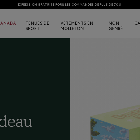
EXPÉDITION GRATUITE POUR LES COMMANDES DE PLUS DE 70 $
CANADA
TENUES DE
VÊTEMENTS EN
NON
C
SPORT
MOLLETON
GENRÉ
adeau