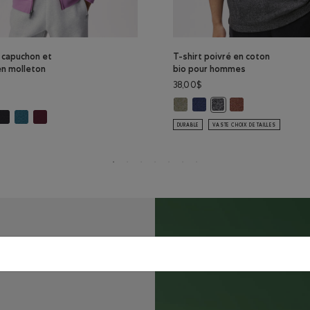
à capuchon et
T-shirt poivré en coton
en molleton
bio pour hommes
38,00$
T-shirt poivré en coton bio po
T-shirt poivré en coton bi
T-shirt poivré en 
T-shirt poivré en cot
ail à capuchon et glissière en molleton Nuage: MÉLANGE BLANC Couleur
handail à capuchon et glissière en molleton Nuage: GRIS MINUIT Couleur
Chandail à capuchon et glissière en molleton Nuage: SARCELLE Couleur
Chandail à capuchon et glissière en molleton Nuage: MAROON FI
à capuchon et glissière en molleton Nuage: VIOLET ÉLECTRIQUE Couleur
DURABLE
VASTE CHOIX DE TAILLES