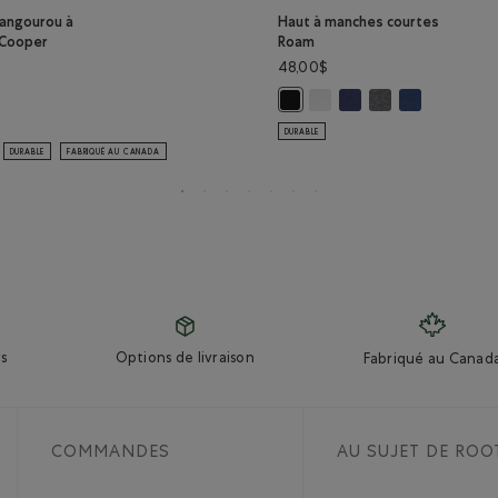
kangourou à
Haut à manches courtes
 Cooper
Roam
48,00$
Haut à manches courtes Ro
Haut à manches courte
Haut à manches co
Haut à manche
Haut à manches courtes Roam: 
 ARDOISE Couleur
: BROUILLARD LONDONIEN Couleur
ail kangourou à capuchon Cooper Canada: NOIR Couleur
E BOIS D'ORME Couleur
 kangourou à capuchon Cooper Canada: ROUGE SAUGE Couleur
DURABLE
DURABLE
FABRIQUÉ AU CANADA
s
Options de livraison
Fabriqué au Canad
COMMANDES
AU SUJET DE ROO