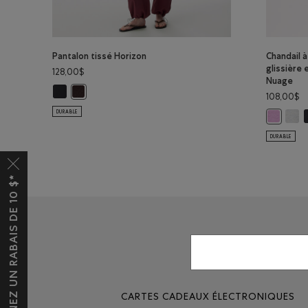
Pantalon tissé Horizon
Chandail 
glissière 
128,00$
Nuage
Pantalon tissé Horizon: NOIR Couleur
Pantalon tissé Horizon: MAROON FIGUE Couleur
108,00$
DURABLE
Chand
C
Chandail 
DURABLE
OBTENEZ UN RABAIS DE 10 $*
CARTES CADEAUX ÉLECTRONIQUES