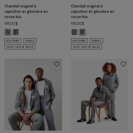
Chandail original à
Chandail original à
capuchon et glissière en
capuchon et glissière en
coton bio
coton bio
98,00$
98,00$
Chandail original à capuchon et glissière en coton bio: S&P/NOIR C
Chandail original à capuchon et gl
Chandail original à capuchon et glissière en coton bio: S&P/IVOIRE Coul
Chandail original à capuchon 
NON GENRÉE
DURABLE
NON GENRÉE
DURABLE
VASTE CHOIX DE TAILLES
VASTE CHOIX DE TAILLES