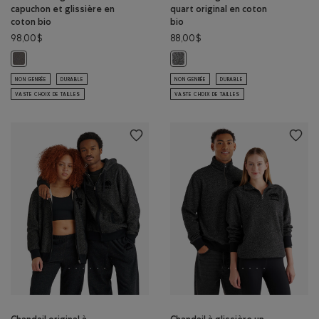
capuchon et glissière en
quart original en coton
coton bio
bio
98,00$
88,00$
Chandail original à capuchon et glissière en coton bio : GRIS FALAISE Co
Chandail à glissière un quart origi
NON GENRÉE
DURABLE
NON GENRÉE
DURABLE
VASTE CHOIX DE TAILLES
VASTE CHOIX DE TAILLES