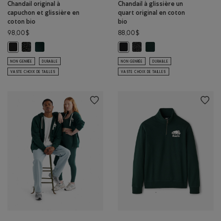
Chandail original à
Chandail à glissière un
capuchon et glissière en
quart original en coton
coton bio
bio
98,00$
88,00$
Chandail original à capuchon et glissière en coton bio: POIVRE NOI
Chandail original à capuchon et glissière en coton bio: VARSIT
Chandail à glissière un quart 
Chandail à glissière un q
Chandail original à capuchon et glissière en coton bio: NOIR Couleur
Chandail à glissière un quart orig
NON GENRÉE
DURABLE
NON GENRÉE
DURABLE
VASTE CHOIX DE TAILLES
VASTE CHOIX DE TAILLES