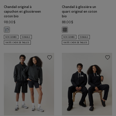
Chandail original à
Chandail à glissière un
capuchon et glissièreen
quart original en coton
coton bio
bio
98,00$
88,00$
Chandail original à capuchon et glissièreen coton bio: S&P/IVOIRE Coule
Chandail à glissière un quart origi
NON GENRÉE
DURABLE
NON GENRÉE
DURABLE
VASTE CHOIX DE TAILLES
VASTE CHOIX DE TAILLES