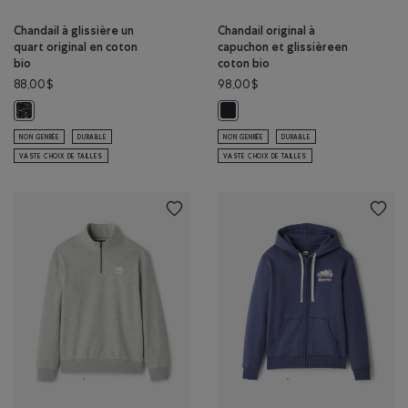
Chandail à glissière un
Chandail original à
quart original en coton
capuchon et glissièreen
bio
coton bio
88,00$
98,00$
Chandail à glissière un quart original en coton bio: POIVRE NOIR Couleur
Chandail original à capuchon et gl
NON GENRÉE
DURABLE
NON GENRÉE
DURABLE
VASTE CHOIX DE TAILLES
VASTE CHOIX DE TAILLES