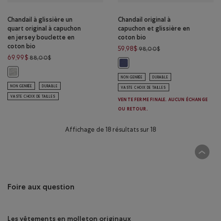
Chandail à glissière un
Chandail original à
quart original à capuchon
capuchon et glissière en
en jersey bouclette en
coton bio
coton bio
Prix réduit de 98,00$
59,98$
98,00$
Prix réduit de 88,00$ à 69,99$
69,99$
88,00$
Chandail original à capuchon et 
Chandail à glissière un quart original à capuchon en jersey bouclette
NON GENRÉE
DURABLE
NON GENRÉE
DURABLE
VASTE CHOIX DE TAILLES
VASTE CHOIX DE TAILLES
VENTE FERME FINALE. AUCUN ÉCHANGE
OU RETOUR.
Affichage de 18 résultats sur 18
Foire aux question
Les vêtements en molleton originaux