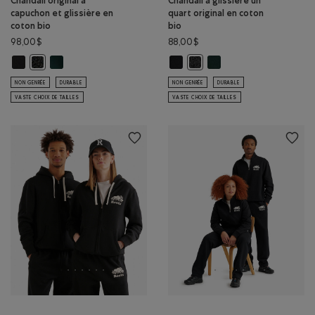
Chandail original à
Chandail à glissière un
capuchon et glissière en
quart original en coton
coton bio
bio
98,00$
88,00$
Chandail original à capuchon et glissière en coton bio: NOIR Couleur
Chandail original à capuchon et glissière en coton bio: VARSIT
Chandail à glissière un quart origi
Chandail à glissière un q
Chandail original à capuchon et glissière en coton bio: POIVRE NOI
Chandail à glissière un quart 
NON GENRÉE
DURABLE
NON GENRÉE
DURABLE
VASTE CHOIX DE TAILLES
VASTE CHOIX DE TAILLES