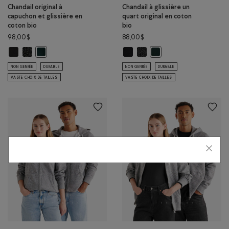
Chandail original à
Chandail à glissière un
capuchon et glissière en
quart original en coton
coton bio
bio
98,00$
88,00$
Chandail original à capuchon et glissière en coton bio: NOIR Couleur
Chandail original à capuchon et glissière en coton bio: POIVRE NOI
Chandail à glissière un quart origi
Chandail à glissière un quart 
Chandail original à capuchon et glissière en coton bio: VARSIT
Chandail à glissière un q
NON GENRÉE
DURABLE
NON GENRÉE
DURABLE
VASTE CHOIX DE TAILLES
VASTE CHOIX DE TAILLES