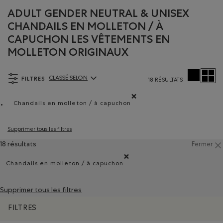
ADULT GENDER NEUTRAL & UNISEX
CHANDAILS EN MOLLETON / À
CAPUCHON LES VÊTEMENTS EN
MOLLETON ORIGINAUX
FILTRES
CLASSÉ SELON
18 RÉSULTATS
ClassÃ© selon Articles:
Chandails en molleton / à capuchon
Supprimer le filtre Classé selon Type de pro
Supprimer tous les filtres
18 résultats
Fermer
Chandails en molleton / à capuchon
Supprimer le filtre Classé selon Type de produ
Supprimer tous les filtres
FILTRES