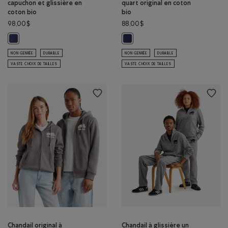
capuchon et glissière en
quart original en coton
coton bio
bio
98,00$
88,00$
Chandail original à capuchon et glissière en coton bio : MÉLANGE CRÉP
Chandail à glissière un quart ori
NON GENRÉE
DURABLE
NON GENRÉE
DURABLE
VASTE CHOIX DE TAILLES
VASTE CHOIX DE TAILLES
Chandail original à
Chandail à glissière un