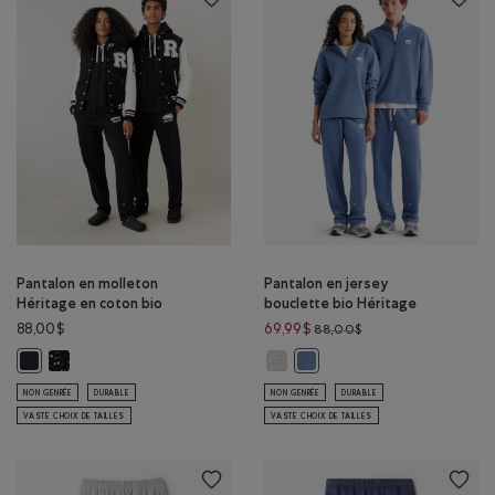
Pantalon en molleton
Pantalon en jersey
Héritage en coton bio
bouclette bio Héritage
Prix réduit de 88,00
88,00$
69,99$
88,00$
Pantalon en molleton Héritage en coton bio : POIVRE NOIR Couleur
Pantalon en jersey bouclette bio
Pantalon en molleton Héritage en coton bio : NOIR Couleur
Pantalon en jersey bouclette
NON GENRÉE
DURABLE
NON GENRÉE
DURABLE
VASTE CHOIX DE TAILLES
VASTE CHOIX DE TAILLES