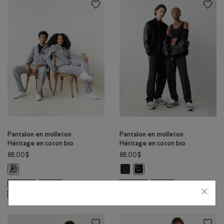
Pantalon en molleton
Pantalon en molleton
Héritage en coton bio
Héritage en coton bio
88,00$
88,00$
Pantalon en molleton Héritage en 
Pantalon en molleton Héritage en coton bio : SEL ET POIVRE Couleur
Pantalon en molleton Héritag
NON GENRÉE
DURABLE
NON GENRÉE
DURABLE
VASTE CHOIX DE TAILLES
VASTE CHOIX DE TAILLES