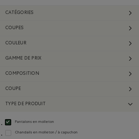
CATÉGORIES
COUPES
COULEUR
GAMME DE PRIX
COMPOSITION
COUPE
TYPE DE PRODUIT
Pantalons en molleton
Choisir Classé selon Type de produit : Pantalons en molleton(Sweatpants)
Chandails en molleton / à capuchon
Classer selon Type de produit : Chandails en molleton / à capuchon(Sweatshi