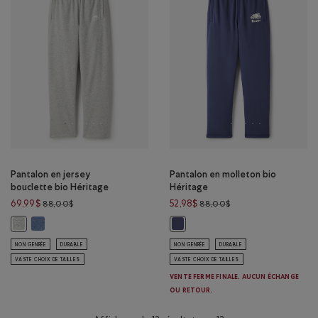
Pantalon en jersey
Pantalon en molleton bio
bouclette bio Héritage
Héritage
Prix réduit de 88,00$ à 69,99$
Prix réduit de 88,00$
69,99$
52,98$
88,00$
88,00$
Pantalon en jersey bouclette bio Héritage: MÉLANGE GOLF BLEU Co
Pantalon en jersey bouclette bio Héritage: GRIS MOYEN HEATHER Coul
Pantalon en molleton bio Hérit
NON GENRÉE
DURABLE
NON GENRÉE
DURABLE
VASTE CHOIX DE TAILLES
VASTE CHOIX DE TAILLES
VENTE FERME FINALE. AUCUN ÉCHANGE
OU RETOUR.