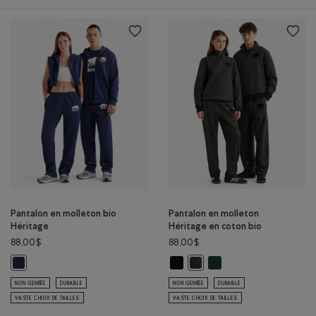
Pantalon en molleton bio
Pantalon en molleton
Héritage
Héritage en coton bio
88,00$
88,00$
Pantalon en molleton Héritage en 
Pantalon en molleton Hér
Pantalon en molleton bio Héritage: MÉLANGE CRÉPUSCULE Couleur
Pantalon en molleton Héritag
NON GENRÉE
DURABLE
NON GENRÉE
DURABLE
VASTE CHOIX DE TAILLES
VASTE CHOIX DE TAILLES