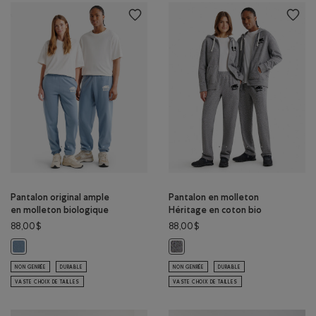
Pantalon original ample
Pantalon en molleton
en molleton biologique
Héritage en coton bio
88,00$
88,00$
Pantalon original ample en molleton biologique: NUAGE GRIS Couleur
Pantalon en molleton Héritage en 
NON GENRÉE
DURABLE
NON GENRÉE
DURABLE
VASTE CHOIX DE TAILLES
VASTE CHOIX DE TAILLES