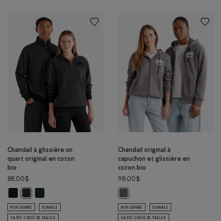
Chandail à glissière un
Chandail original à
quart original en coton
capuchon et glissière en
bio
coton bio
88,00$
98,00$
Chandail à glissière un quart original en coton bio: NOIR Couleur
Chandail à glissière un quart original en coton bio: VARSITY VE
Chandail à glissière un quart original en coton bio: POIVRE NOIR Co
Chandail original à capuchon et gli
NON GENRÉE
DURABLE
NON GENRÉE
DURABLE
VASTE CHOIX DE TAILLES
VASTE CHOIX DE TAILLES