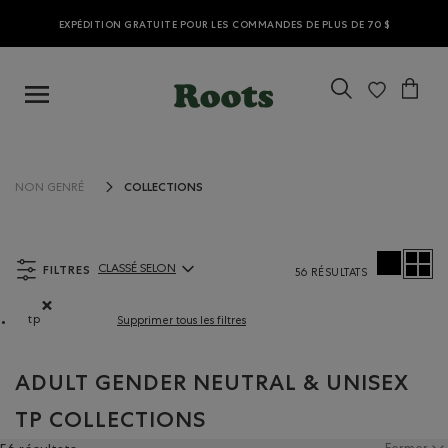
EXPÉDITION GRATUITE POUR LES COMMANDES DE PLUS DE 70 $
COLLECTIONS
NON GENRÉ
FILTRES
CLASSÉ SELON
56 RÉSULTATS
ClassÃ© selon Articles:
tp
Supprimer tous les filtres
Supprimer le filtre Classé selon Coupes : tp
ADULT GENDER NEUTRAL & UNISEX
TP COLLECTIONS