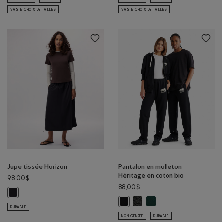
VASTE CHOIX DE TAILLES
VASTE CHOIX DE TAILLES
Jupe tissée Horizon
Pantalon en molleton
Héritage en coton bio
98,00$
88,00$
Jupe tissée Horizon: NOIR Couleur
Pantalon en molleton Héritag
Pantalon en molleton Hér
Pantalon en molleton Héritage en
DURABLE
NON GENRÉE
DURABLE