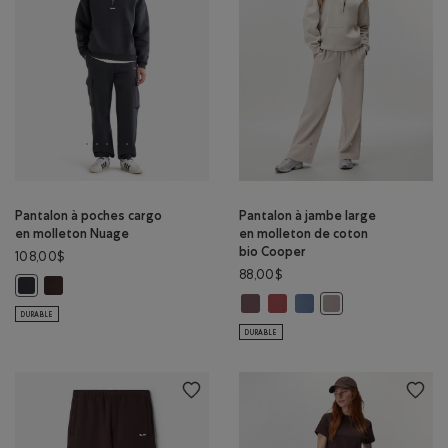
Pantalon à poches cargo
Pantalon à jambe large
en molleton Nuage
en molleton de coton
bio Cooper
108,00$
88,00$
Pantalon à poches cargo en molleton Nuage: CAFÉ NOIR Couleur
Pantalon à poches cargo en molleton Nuage: GRIS MINUIT Couleur
Pantalon à jambe large en molle
Pantalon à jambe large en m
Pantalon à jambe large 
Pantalon à jambe la
DURABLE
DURABLE