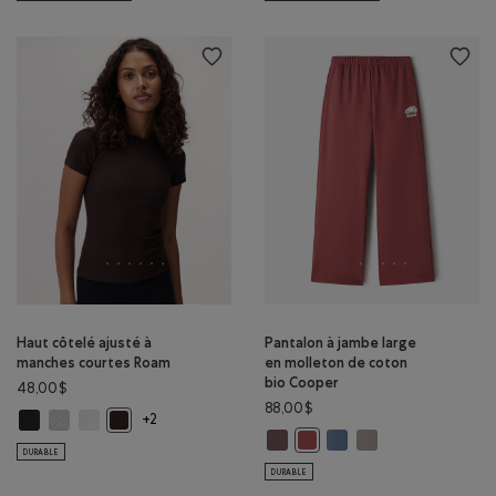
Haut côtelé ajusté à
Pantalon à jambe large
manches courtes Roam
en molleton de coton
bio Cooper
48,00$
88,00$
Haut côtelé ajusté à manches courtes Roam: NOIR Couleur
Haut côtelé ajusté à manches courtes Roam: MÉLANGE GRIS GIVRÉ 
Haut côtelé ajusté à manches courtes Roam: BLANC Couleur
Haut côtelé ajusté à manches courtes Roam: CAFÉ NOIR C
+2
Pantalon à jambe large en molle
Pantalon à jambe large 
Pantalon à jambe la
Pantalon à jambe large en m
DURABLE
DURABLE