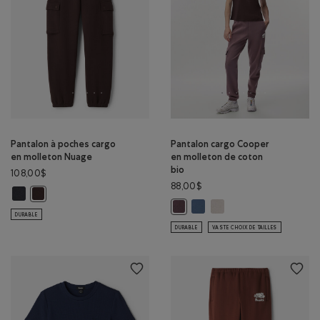
Pantalon à poches cargo
Pantalon cargo Cooper
en molleton Nuage
en molleton de coton
bio
108,00$
88,00$
Pantalon à poches cargo en molleton Nuage: GRIS MINUIT Couleur
Pantalon à poches cargo en molleton Nuage: CAFÉ NOIR Couleur
Pantalon cargo Cooper en mo
Pantalon cargo Cooper e
Pantalon cargo Cooper en mollet
DURABLE
DURABLE
VASTE CHOIX DE TAILLES