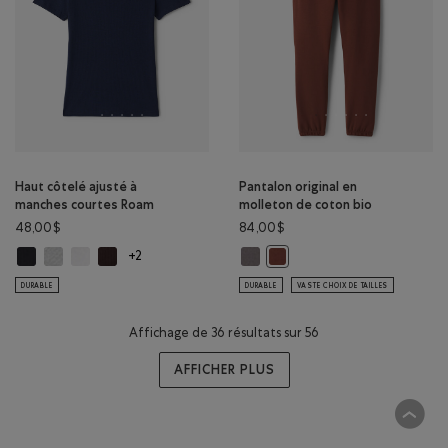
Haut côtelé ajusté à
Pantalon original en
manches courtes Roam
molleton de coton bio
48,00$
84,00$
Haut côtelé ajusté à manches courtes Roam: NOIR Couleur
Haut côtelé ajusté à manches courtes Roam: MÉLANGE GRIS GIVRÉ 
Haut côtelé ajusté à manches courtes Roam: BLANC Couleur
Haut côtelé ajusté à manches courtes Roam: CAFÉ NOIR C
Pantalon original en molleton de c
Pantalon original en molleto
+2
DURABLE
DURABLE
VASTE CHOIX DE TAILLES
Affichage de 36 résultats sur 56
AFFICHER PLUS