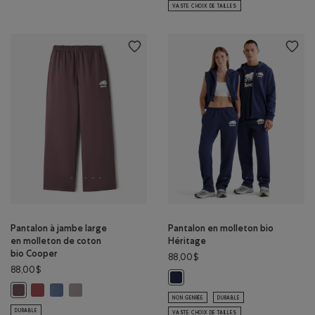
VASTE CHOIX DE TAILLES
Pantalon à jambe large
Pantalon en molleton bio
en molleton de coton
Héritage
bio Cooper
88,00$
88,00$
Pantalon en molleton bio Hérita
Pantalon à jambe large en molleton de coton bio Cooper: BEURRE
Pantalon à jambe large en molleton de coton bio Cooper: NU
Pantalon à jambe large en molleton de coton bio Coope
Pantalon à jambe large en molleton de coton bio Cooper: DÉSERT MO
NON GENRÉE
DURABLE
DURABLE
VASTE CHOIX DE TAILLES