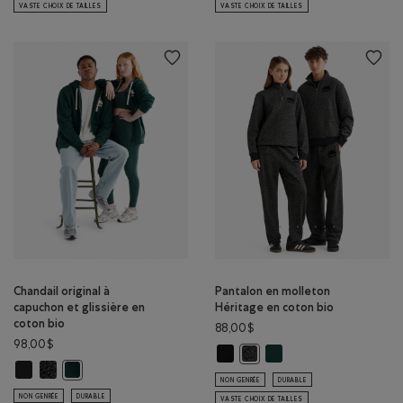
VASTE CHOIX DE TAILLES
VASTE CHOIX DE TAILLES
Chandail original à
Pantalon en molleton
capuchon et glissière en
Héritage en coton bio
coton bio
88,00$
98,00$
Pantalon en molleton Héritage en 
Pantalon en molleton Hér
Pantalon en molleton Héritag
Chandail original à capuchon et glissière en coton bio: NOIR Couleur
Chandail original à capuchon et glissière en coton bio: POIVRE NOI
Chandail original à capuchon et glissière en coton bio: VARSIT
NON GENRÉE
DURABLE
NON GENRÉE
DURABLE
VASTE CHOIX DE TAILLES