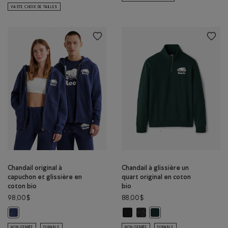
VASTE CHOIX DE TAILLES
Chandail original à
Chandail à glissière un
capuchon et glissière en
quart original en coton
coton bio
bio
98,00$
88,00$
Chandail à glissière un quart origi
Chandail à glissière un quart 
Chandail original à capuchon et glissière en coton bio : MÉLANGE CRÉP
Chandail à glissière un q
NON GENRÉE
DURABLE
NON GENRÉE
DURABLE