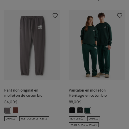
Pantalon original en
Pantalon en molleton
molleton de coton bio
Héritage en coton bio
84,00$
88,00$
Pantalon original en molleton de coton bio: BRUN ROUILLE Couleur
Pantalon en molleton Héritage en 
Pantalon en molleton Héritag
Pantalon original en molleton de coton bio: GRIS FALAISE Couleur
Pantalon en molleton Hér
DURABLE
VASTE CHOIX DE TAILLES
NON GENRÉE
DURABLE
VASTE CHOIX DE TAILLES