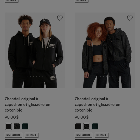
DURABLE
DURABLE
Chandail original à
Chandail original à
capuchon et glissière en
capuchon et glissière en
coton bio
coton bio
98,00$
98,00$
Chandail original à capuchon et glissière en coton bio: POIVRE NOI
Chandail original à capuchon et glissière en coton bio: VARSIT
Chandail original à capuchon et gl
Chandail original à capuc
Chandail original à capuchon et glissière en coton bio: NOIR Couleur
Chandail original à capuchon 
NON GENRÉE
DURABLE
NON GENRÉE
DURABLE