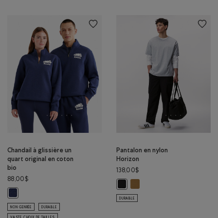
Chandail à glissière un
Pantalon en nylon
quart original en coton
Horizon
bio
138,00$
88,00$
Pantalon en nylon Horizon:
Pantalon en nylon Horizon: NOIR 
Chandail à glissière un quart original en coton bio: MÉLANGE CRÉPUSCU
DURABLE
NON GENRÉE
DURABLE
VASTE CHOIX DE TAILLES