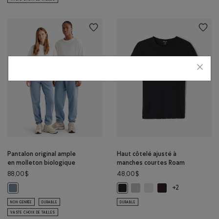
Pantalon original ample
Haut côtelé ajusté à
en molleton biologique
manches courtes Roam
88,00$
48,00$
Haut côtelé ajusté à manche
Haut côtelé ajusté à ma
Haut côtelé ajusté 
Pantalon original ample en molleton biologique: NUAGE GRIS Couleur
Haut côtelé ajusté à manches cou
+2
NON GENRÉE
DURABLE
DURABLE
VASTE CHOIX DE TAILLES