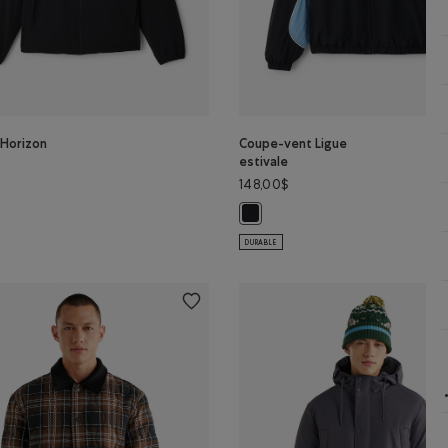
 Horizon
Coupe-vent Ligue
estivale
148,00$
 Horizon: NOIR Couleur
r
Coupe-vent Ligue estivale: NOIR 
DURABLE