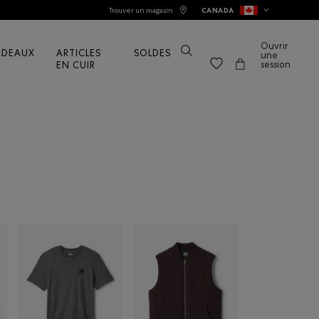
Trouver un magasin
CANADA
Ouvrir
ADEAUX
ARTICLES
SOLDES
une
session
EN CUIR