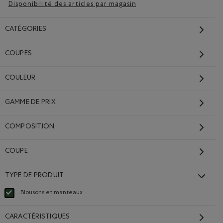
Disponibilité des articles par magasin
CATÉGORIES
COUPES
Parka Jasper
COULEUR
Prix réduit de 298,00$ à 149,98$
149,98$
298,00$
Parka Jasper: NOIR Couleur
GAMME DE PRIX
Couleur
DURABLE
VENTE FERME FINALE. AUCUN ÉCHANGE OU RETOUR.
COMPOSITION
COUPE
TYPE DE PRODUIT
Blousons et manteaux
Choisir Classé selon Type de produit : Blousons et manteaux(Jackets & Coats)
CARACTÉRISTIQUES