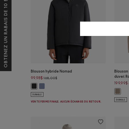
OBTENEZ UN RABAIS DE 10 $*
Blouson hybride Nomad
Blouson
duvet R
Prix réduit de 168,00$ à 99,98$
99,98$
168,00$
199,99$
Blouson hybride Nomad: MARÉE BLEUE Couleur
Blouson hybride Nomad: NOIR Couleur
Blouson
DURABLE
DURABLE
VENTE FERME FINALE. AUCUN ÉCHANGE OU RETOUR.