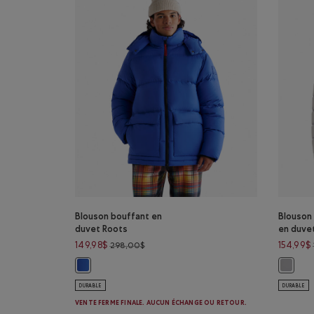
Blouson bouffant en
Blouson
duvet Roots
en duve
Prix réduit de 298,00$ à 149,98$
149,98$
154,99$
298,00$
Blouson bouffant en duvet Roots: BLEU SAPHIR Couleur
Blouson
DURABLE
DURABLE
VENTE FERME FINALE. AUCUN ÉCHANGE OU RETOUR.