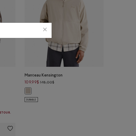
Manteau Kensington
Prix réduit de 148,00$ à 109,99$
109,99$
148,00$
00$ à 94,98$
Manteau Kensington: GRIS FOSSILE Couleur
ANGE NOIR Couleur
DURABLE
RETOUR.