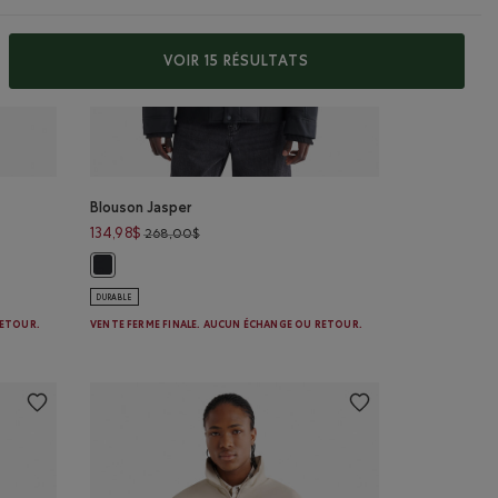
VOIR 15 RÉSULTATS
Blouson Jasper
,00$ à 149,98$
Prix réduit de 268,00$ à 134,98$
134,98$
268,00$
 Couleur
Blouson Jasper: NOIR Couleur
DURABLE
RETOUR.
VENTE FERME FINALE. AUCUN ÉCHANGE OU RETOUR.