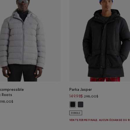
 compressible
Parka Jasper
t Roots
Prix réduit de 298
149,98$
298,00$
Prix réduit de 198,00$ à 154,99$
198,00$
Parka Jasper: GRIS PÉRISCOPE
Parka Jasper: NOIR Couleur
 compressible en duvet Roots: GRIS MARINE Couleur
DURABLE
VENTE FERME FINALE. AUCUN ÉCHANGE OU 