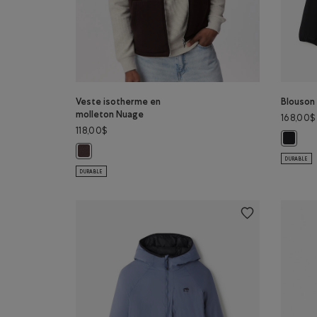
Veste isotherme en
Blouson
molleton Nuage
168,00$
118,00$
Blouson
Veste isotherme en molleton Nuage: CAFÉ NOIR Couleu
DURABLE
DURABLE