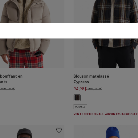
 bouffant en
Blouson matelassé
oots
Cypress
Prix réduit de 298,00$ à 199,99$
Prix réduit de 188,
94,98$
298,00$
188,00$
 bouffant en duvet Roots: TAUPE LUNAIRE Couleur
Blouson matelassé Cypress : MÉL
DURABLE
VENTE FERME FINALE. AUCUN ÉCHANGE OU 