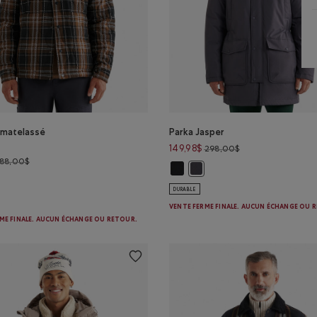
 matelassé
Parka Jasper
Prix réduit de 298
149,98$
298,00$
Prix réduit de 188,00$ à 94,98$
188,00$
Parka Jasper: NOIR Couleur
Parka Jasper: GRIS PÉRISCOPE
 matelassé Cypress : NOIR Couleur
DURABLE
VENTE FERME FINALE. AUCUN ÉCHANGE OU 
ME FINALE. AUCUN ÉCHANGE OU RETOUR.