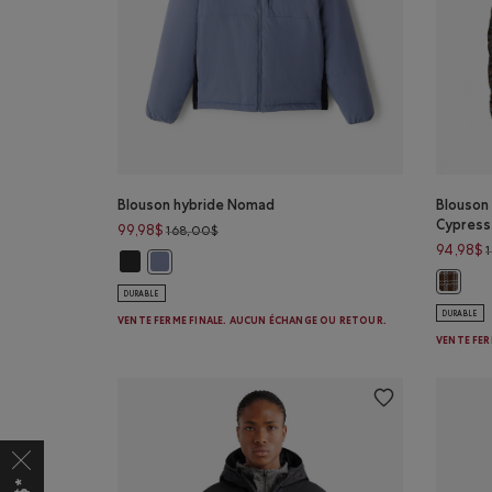
Blouson hybride Nomad
Blouson
Cypress
Prix réduit de 168,00$ à 99,98$
99,98$
168,00$
94,98$
Blouson hybride Nomad: NOIR Couleur
Blouson hybride Nomad: MARÉE BLEUE Couleur
Blouson
DURABLE
DURABLE
VENTE FERME FINALE. AUCUN ÉCHANGE OU RETOUR.
VENTE FER