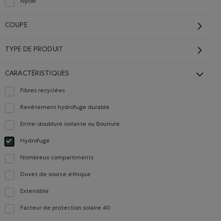
Nylon
Classer selon Composition : Nylon(Nylon)
COUPE
Carrières
Carte cadeau
a
TYPE DE PRODUIT
CARACTÉRISTIQUES
TS
COMMUNIQUEZ AVEC NOUS
Fibres recyclées
Classer selon Caractéristiques : Fibres recyclées
Carrières
Revêtement hydrofuge durable
Classer selon Caractéristiques : Revêtement hydrofuge durable
ues
Communiquez avec nous
Entre-doublure isolante ou Bourrure
Classer selon Caractéristiques : Entre-doublure isolante ou Bourrure
Faites-nous part de vos
commentaires
Hydrofuge
Choisir Classé selon Caractéristiques : Hydrofuge
nnement
Débouchés internationaux
Nombreux compartiments
Classer selon Caractéristiques : Nombreux compartiments
Commerce électronique
Duvet de source éthique
isans
interentreprises
Classer selon Caractéristiques : Duvet de source éthique
Extensible
Classer selon Caractéristiques : Extensible
Facteur de protection solaire 40
Classer selon Caractéristiques : Facteur de protection solaire 40