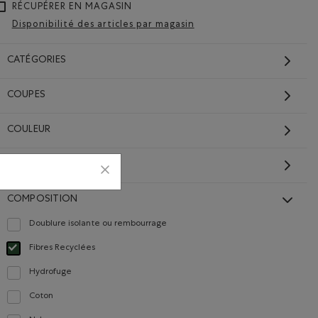
RÉCUPÉRER EN MAGASIN
Disponibilité des articles par magasin
CATÉGORIES
COUPES
COULEUR
,00$ à 149,98$
 BLEU SAPHIR Couleur
GAMME DE PRIX
RETOUR.
COMPOSITION
Doublure isolante ou rembourrage
Classer selon Composition : Doublureisolanteourembourrage(InsulationorFill)
Fibres Recyclées
Choisir Classé selon Composition : FibresRecyclées(RecycledFibres)
Hydrofuge
Classer selon Composition : Hydrofuge(WaterRepellent/Resistent)
Coton
Classer selon Composition : Coton(Cotton)