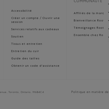
COMMUNAUTÉ
Accessibilité
Affiliés de la marque
Créer un compte / Ouvrir une
Bienveillance Roots
session
Témoignages Roots
Services relatifs aux cadeaux
Ensemble chez Roots
Soutien
Tissus et entretien
Entretien du cuir
Guide des tailles
Obtenir un code d'assistance
Politique en matière de
venue, Toronto, Ontario, M6B4C4