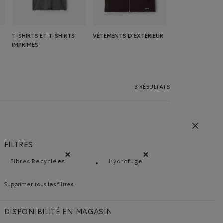
T-SHIRTS ET T-SHIRTS
VÊTEMENTS D'EXTÉRIEUR
IMPRIMÉS
3 RÉSULTATS
FILTRES
Fibres Recyclées
Hydrofuge
Supprimer le filtre Classé selon Composition : FibresRe
Supprimer le filtre Classé se
Supprimer tous les filtres
DISPONIBILITÉ EN MAGASIN