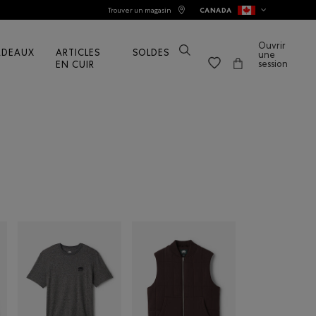
Trouver un magasin
CANADA
Ouvrir
ADEAUX
ARTICLES
SOLDES
une
session
EN CUIR