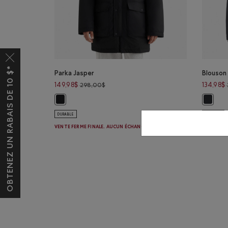
OBTENEZ UN RABAIS DE 10 $*
Parka Jasper
Blouson
Prix réduit de 298,00$ à 149,98$
149,98$
134,98$
298,00$
Parka Jasper: NOIR Couleur
Blouson
DURABLE
DURABLE
VENTE FERME FINALE. AUCUN ÉCHANGE OU RETOUR.
VENTE FER