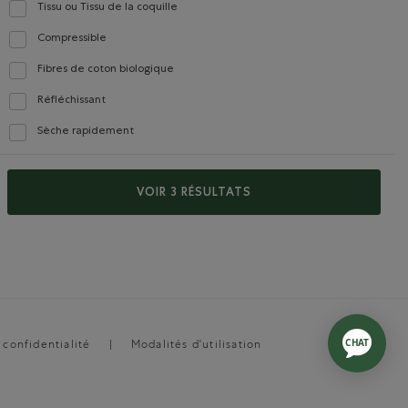
Tissu ou Tissu de la coquille
Classer selon Caractéristiques : Tissu ou Tissu de la coquille
Compressible
Classer selon Caractéristiques : Compressible
Fibres de coton biologique
Classer selon Caractéristiques : Fibres de coton biologique
Réfléchissant
Classer selon Caractéristiques : Réfléchissant
Sèche rapidement
Classer selon Caractéristiques : Sèche rapidement
VOIR 3 RÉSULTATS
 confidentialité
Modalités d'utilisation