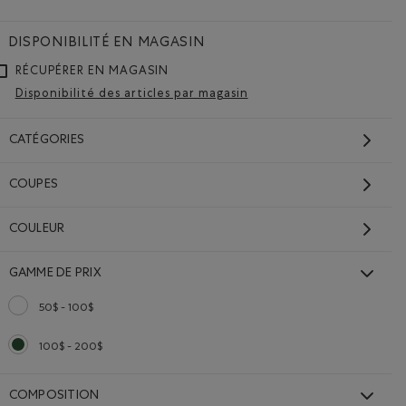
DISPONIBILITÉ EN MAGASIN
RÉCUPÉRER EN MAGASIN
Disponibilité des articles par magasin
CATÉGORIES
COUPES
Parka Jasper
Prix réduit de 298,00$ à 149,98$
149,98$
298,00$
COULEUR
Parka Jasper: NOIR Couleur
Couleur
DURABLE
GAMME DE PRIX
VENTE FERME FINALE. AUCUN ÉCHANGE OU RETOUR.
50$ - 100$
Classer selon Gamme de prix : 50$ - 100$
100$ - 200$
Choisir Classé selon Gamme de prix : 100$ - 200$
COMPOSITION