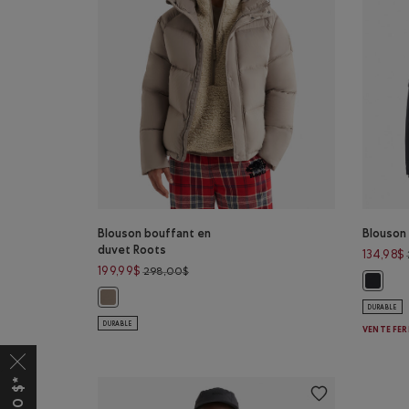
Blouson bouffant en
Blouson
duvet Roots
134,98$
Prix réduit de 298,00$ à 199,99$
199,99$
298,00$
Blouson
Blouson bouffant en duvet Roots: TAUPE LUNAIRE Coul
DURABLE
DURABLE
VENTE FER