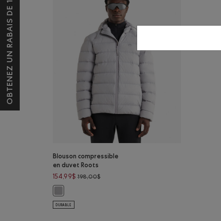
OBTENEZ UN RABAIS DE 10 $*
Blouson compressible
en duvet Roots
Prix réduit de 198,00$ à 154,99$
154,99$
198,00$
Blouson compressible en duvet Roots: GRIS MARINE Cou
DURABLE