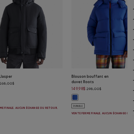
 Jasper
Blouson bouffant en
duvet Roots
Prix réduit de 268,00$ à 134,98$
268,00$
Prix réduit de 298
149,98$
298,00$
 Jasper: NOIR Couleur
eur
Blouson bouffant en duvet Roots:
DURABLE
ME FINALE. AUCUN ÉCHANGE OU RETOUR.
VENTE FERME FINALE. AUCUN ÉCHANGE OU 