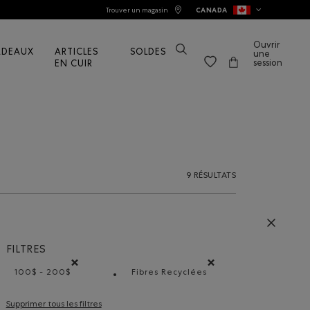
Trouver un magasin
CANADA
Ouvrir
ADEAUX
ARTICLES
SOLDES
une
session
EN CUIR
9 RÉSULTATS
FILTRES
100$ - 200$
Fibres Recyclées
Supprimer le filtre Classé selon Gamme de prix : 100$ - 
Supprimer le filtre Classé sel
Supprimer tous les filtres