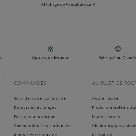
Affichage de 9 résultats sur 9
s
Options de livraison
Fabriqué au Canad
COMMANDES
AU SUJET DE ROO
Suivi de votre commande
Authenticité
Retours et échanges
Produits emblématiq
Port et manutention
Notre histoire
Commandes internationales
Chaîne d’approvisio
Roots à votre service
Durabilité