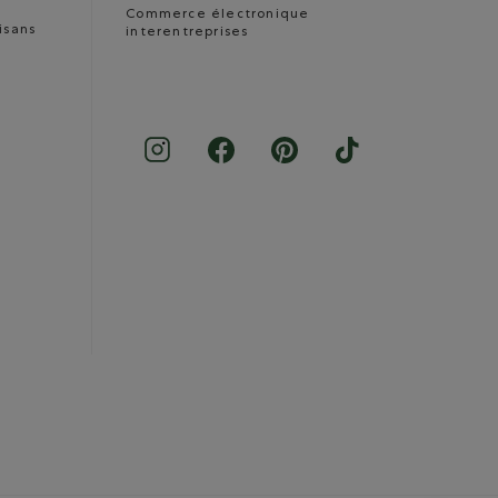
Commerce électronique
isans
interentreprises