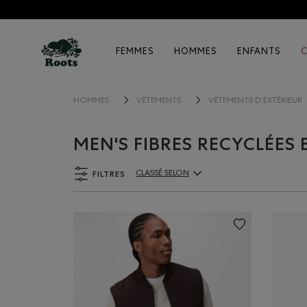
FEMMES
HOMMES
ENFANTS
HOMMES
VÊTEMENTS
VÊTEMENTS D'EXTÉRIEUR
MEN'S FIBRES RECYCLÉE
FILTRES
CLASSÉ SELON
ClassÃ© selon Articles: