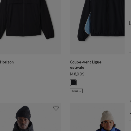
 Horizon
Coupe-vent Ligue
estivale
148,00$
 Horizon: NOIR Couleur
r
Coupe-vent Ligue estivale: NOIR 
DURABLE