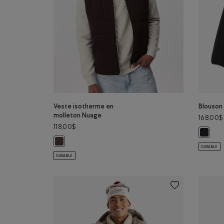
Veste isotherme en
Blouson
molleton Nuage
168,00$
118,00$
Blouson
Veste isotherme en molleton Nuage: CAFÉ NOIR Couleu
DURABLE
DURABLE