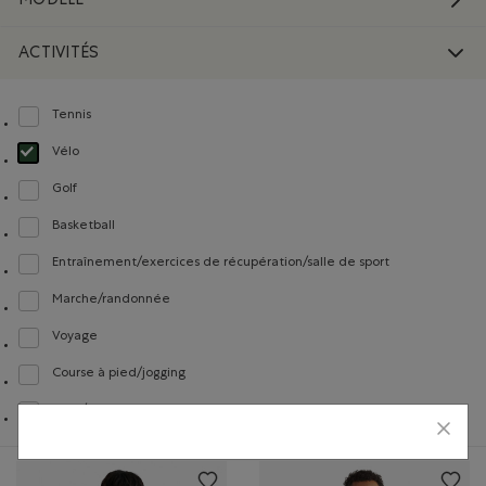
MODÈLE
ACTIVITÉS
Tennis
Classer selon Activités : Tennis(Tennis)
Vélo
Choisir Classé selon Activités : Vélo(Biking)
Golf
Classer selon Activités : Golf(Golf)
Basketball
Classer selon Activités : Basketball(Basketball)
Entraînement/exercices de récupération/salle de sport
Classer selon Activités : Entraînement/exercices de récupération/salle de s
Marche/randonnée
Classer selon Activités : Marche/randonnée(Walking/Hiking)
Voyage
Classer selon Activités : Voyage(Travel)
Course à pied/jogging
Classer selon Activités : Course à pied/jogging(Running/Jogging)
Yoga/Pilates
Classer selon Activités : Yoga/Pilates(Yoga/Pilates)