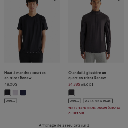
Haut à manches courtes
Chandail à glissière un
en tricot Renew
quart en tricot Renew
Prix réduit de 68,00
48,00$
34,98$
68,00$
Haut à manches courtes en tricot Renew: BLANC Couleur
Haut à manches courtes en tricot Renew: BLAZER BLEU MARINE
Haut à manches courtes en tricot Renew: NOIR Couleur
Chandail à glissière un quart en t
DURABLE
DURABLE
VASTE CHOIX DE TAILLES
VENTE FERME FINALE. AUCUN ÉCHANGE
OU RETOUR.
Affichage de 2 résultats sur 2