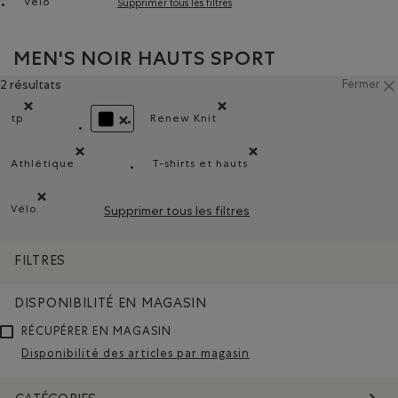
Vélo
Supprimer tous les filtres
Supprimer le filtre Classé selon Activités : Vélo(Biking)
MEN'S NOIR HAUTS SPORT
2 résultats
Fermer
tp
Renew Knit
Supprimer le filtre Classé selon Coupes : tp
Supprimer le filtre Classé selon Co
SUPPRIMER LE FILTRE CLASSÉ SELON COULEUR : 
Athlétique
T-shirts et hauts
Supprimer le filtre Classé selon Coupe : Athlétique(Athletic
Supprimer le filtre Classé selon T
Vélo
Supprimer tous les filtres
Supprimer le filtre Classé selon Activités : Vélo(Biking)
FILTRES
DISPONIBILITÉ EN MAGASIN
RÉCUPÉRER EN MAGASIN
Disponibilité des articles par magasin