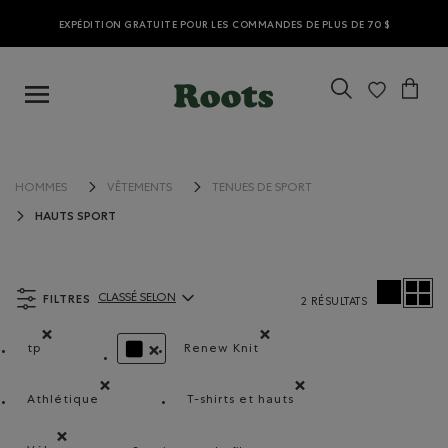
EXPÉDITION GRATUITE POUR LES COMMANDES DE PLUS DE 70 $
HOMMES
VÊTEMENTS
TENUES DE SPORT
HAUTS SPORT
FILTRES
CLASSÉ SELON
2 RÉSULTATS
ClassÃ© selon Articles:
tp
Renew Knit
Supprimer le filtre Classé selon Coupes : tp
Supprimer le filtre Classé selon 
SUPPRIMER LE FILTRE CLASSÉ SELON COULEUR 
Athlétique
T-shirts et hauts
Supprimer le filtre Classé selon Coupe : Athlétique(Athlet
Supprimer le filtre Classé selo