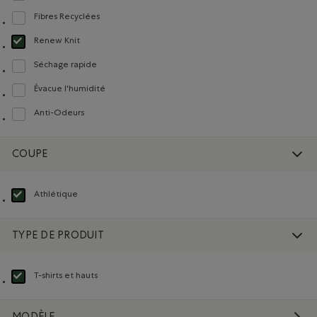
Fibres Recyclées
Classer selon Composition : FibresRecyclées(RecycledFibres)
Renew Knit
Choisir Classé selon Composition : Renew Knit(Renew Knit)
Séchage rapide
Classer selon Composition : Séchagerapide(QuickDry)
Évacue l'humidité
Classer selon Composition : Évacuel'humidité(MoistureWicking)
Anti-Odeurs
Classer selon Composition : Anti-Odeurs(Anti-Odour)
COUPE
Athlétique
Choisir Classé selon Coupe : Athlétique(Athletic)
TYPE DE PRODUIT
T-shirts et hauts
Choisir Classé selon Type de produit : T-shirts et hauts(T-shirts & Tops)