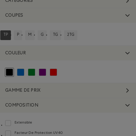
CATÉGORIES
COUPES
TP
P
M
G
TG
2TG
CLASSÉ SELON COUPES : TP
CLASSER SELON COUPES : P
CLASSER SELON COUPES : M
CLASSER SELON COUPES : G
CLASSER SELON COUPES : TG
CLASSER SELON COUPES : 2TG
COULEUR
Choisir Classé selon Couleur : Noir
Classer selon Couleur : Bleu
Classer selon Couleur : Vert
Classer selon Couleur : Violet
Classer selon Couleur : Rouge et Rose
GAMME DE PRIX
COMPOSITION
Extensible
Classer selon Composition : Extensible(Stretch)
Facteur De Protection UV40
Classer selon Composition : FacteurDeProtectionUV40(UVProtectionUPF40)