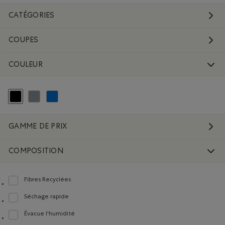
CATÉGORIES
COUPES
COULEUR
Choisir Classé selon Couleur : Noir
Classer selon Couleur : Gris
Classer selon Couleur : Bleu
GAMME DE PRIX
COMPOSITION
Fibres Recyclées
Classer selon Composition : FibresRecyclées(RecycledFibres)
Séchage rapide
Classer selon Composition : Séchagerapide(QuickDry)
Évacue l'humidité
Classer selon Composition : Évacuel'humidité(MoistureWicking)