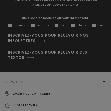
RABAIS sur un autre achat de 50 $ ou plus lorsque vous vous
inscrivez pour recevoir nos textos.
Quels sont les modèles qui vous intéressent ?
Femmes
Hommes
Cuir
Enfants
Tous
INSCRIVEZ-VOUS POUR RECEVOIR NOS
INFOLETTRES
INSCRIVEZ-VOUS POUR RECEVOIR DES
TEXTOS
SERVICES
Localisateur de magasins
Suivi et retours