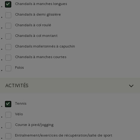
Chandails à manches longues
Choisir Classé selon Modèle : Chandails à manches longues(Long Sleeve)
Chandails à demi glissière
Classer selon Modèle : Chandails à demi glissière(Quarter Zip)
Chandails à col roulé
Classer selon Modèle : Chandails à col roulé(Turtleneck)
Chandails à col montant
Classer selon Modèle : Chandails à col montant(Mock Neck)
Chandails molletonnés à capuchin
Classer selon Modèle : Chandails molletonnés à capuchin(Hoodie)
Chandails à manches courtes
Classer selon Modèle : Chandails à manches courtes(Short Sleeve)
Polos
Classer selon Modèle : Polos(Polo)
ACTIVITÉS
Tennis
Choisir Classé selon Activités : Tennis(Tennis)
Vélo
Classer selon Activités : Vélo(Biking)
Course à pied/jogging
Classer selon Activités : Course à pied/jogging(Running/Jogging)
Entraînement/exercices de récupération/salle de sport
Classer selon Activités : Entraînement/exercices de récupération/salle de s