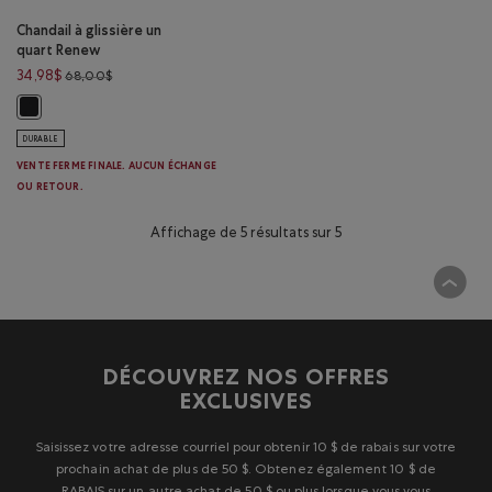
Chandail à glissière un
quart Renew
Prix réduit de 68,00$ à 34,98$
34,98$
68,00$
Chandail à glissière un quart Renew: NOIR Couleur
DURABLE
VENTE FERME FINALE. AUCUN ÉCHANGE
OU RETOUR.
Affichage de 5 résultats sur 5
DÉCOUVREZ NOS OFFRES
EXCLUSIVES
Saisissez votre adresse courriel pour obtenir 10 $ de rabais sur votre
prochain achat de plus de 50 $. Obtenez également 10 $ de