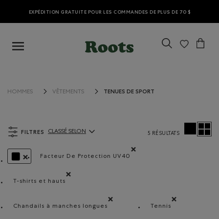
EXPÉDITION GRATUITE POUR LES COMMANDES DE PLUS DE 70 $
TENUES DE SPORT
HOMMES
VÊTEMENTS
FILTRES
CLASSÉ SELON
5 RÉSULTATS
ClassÃ© selon Articles:
Facteur De Protection UV40
Supprimer le filtre Classé selon Compos
SUPPRIMER LE FILTRE CLASSÉ SELON COULEUR : NOIR
T-shirts et hauts
Supprimer le filtre Classé selon Type de produit : T-shir
Chandails à manches longues
Tennis
Supprimer le filtre Classé selon Modèle : Chand
Supprimer le filtr