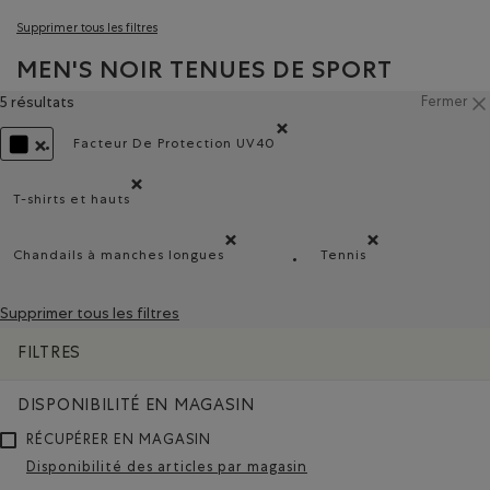
Supprimer tous les filtres
MEN'S NOIR TENUES DE SPORT
5 résultats
Fermer
Facteur De Protection UV40
Supprimer le filtre Classé selon Composit
SUPPRIMER LE FILTRE CLASSÉ SELON COULEUR : NOIR
T-shirts et hauts
Supprimer le filtre Classé selon Type de produit : T-shirts
Chandails à manches longues
Tennis
Supprimer le filtre Classé selon Modèle : Chandai
Supprimer le filtre 
Supprimer tous les filtres
FILTRES
DISPONIBILITÉ EN MAGASIN
RÉCUPÉRER EN MAGASIN
Disponibilité des articles par magasin