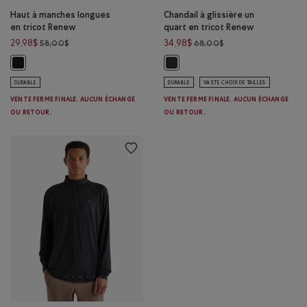
Haut à manches longues
Chandail à glissière un
en tricot Renew
quart en tricot Renew
Prix réduit de 58,00$ à 29,98$
Prix réduit de 68,00
29,98$
34,98$
58,00$
68,00$
Haut à manches longues en tricot Renew: NOIR Couleur
Chandail à glissière un quart en t
DURABLE
DURABLE
VASTE CHOIX DE TAILLES
VENTE FERME FINALE. AUCUN ÉCHANGE
VENTE FERME FINALE. AUCUN ÉCHANGE
OU RETOUR.
OU RETOUR.