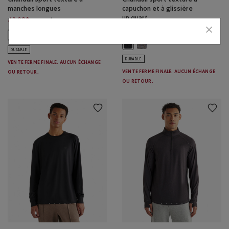
manches longues
capuchon et à glissière
un quart
Prix réduit de 68,00$ à 42,98$
42,98$
68,00$
Prix réduit de 84,00
54,98$
84,00$
Chandail sport texturé à manches longues: MÉLANGE SALT&PEPPER
Chandail sport texturé à manches longues: MÉLANGE NOIR Couleur
Chandail sport texturé à cap
Chandail sport texturé à capuchon
DURABLE
DURABLE
VENTE FERME FINALE. AUCUN ÉCHANGE
VENTE FERME FINALE. AUCUN ÉCHANGE
OU RETOUR.
OU RETOUR.