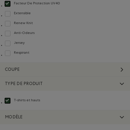
Facteur De Protection UV40
Choisir Classé selon Composition : FacteurDeProtectionUV40(UVProtectionU
Extensible
Classer selon Composition : Extensible(Stretch)
Renew Knit
Classer selon Composition : Renew Knit(Renew Knit)
Anti-Odeurs
Classer selon Composition : Anti-Odeurs(Anti-Odour)
Jersey
Classer selon Composition : Jersey(Jersey)
Respirant
Classer selon Composition : Respirant(Breathable)
COUPE
TYPE DE PRODUIT
T-shirts et hauts
Choisir Classé selon Type de produit : T-shirts et hauts(T-shirts & Tops)
MODÈLE