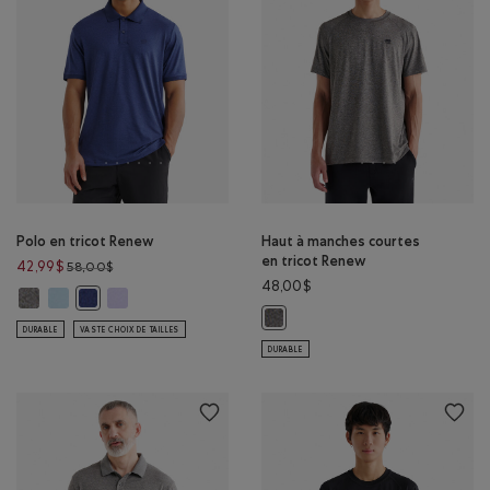
Polo en tricot Renew
Haut à manches courtes
en tricot Renew
Prix réduit de 58,00$ à 42,99$
42,99$
58,00$
48,00$
Polo en tricot Renew : SEL ET POIVRE Couleur
Polo en tricot Renew : BLEU CIEL POIVRÉ Couleur
Polo en tricot Renew : LAVANDE POIVRÉE Couleur
Polo en tricot Renew : ENCRE INDIGO POIVRÉE Couleur
Haut à manches courtes en tricot
DURABLE
VASTE CHOIX DE TAILLES
DURABLE