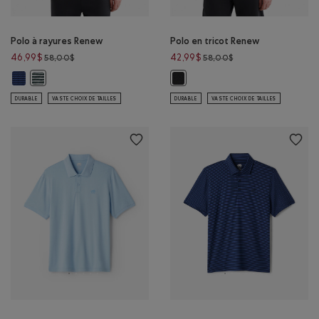
Polo à rayures Renew
Polo en tricot Renew
Prix réduit de 58,00$ à 46,99$
Prix réduit de 58,00
46,99$
42,99$
58,00$
58,00$
Polo à rayures Renew: RAYURE BLEU MOUSSON Couleur
Polo à rayures Renew: RAYURE VERTE Couleur
Polo en tricot Renew : NOIR Coule
DURABLE
VASTE CHOIX DE TAILLES
DURABLE
VASTE CHOIX DE TAILLES