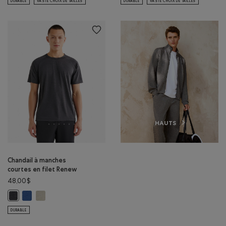
DURABLE
VASTE CHOIX DE TAILLES
DURABLE
VASTE CHOIX DE TAILLES
HAUTS
Chandail à manches
courtes en filet Renew
48,00$
Chandail à manches courtes en filet Renew: BLEU MOUSSON POIVR
Chandail à manches courtes en filet Renew: GRIS TAUPE POIVR
Chandail à manches courtes en filet Renew: POIVRE NOIR Couleur
DURABLE