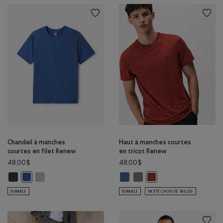
Chandail à manches
Haut à manches courtes
courtes en filet Renew
en tricot Renew
48,00$
48,00$
Chandail à manches courtes en filet Renew: POIVRE NOIR Couleur
Chandail à manches courtes en filet Renew: GRIS TAUPE POIVR
Haut à manches courtes en trico
Haut à manches courtes en tr
Chandail à manches courtes en filet Renew: BLEU MOUSSON POIVR
Haut à manches courtes
DURABLE
DURABLE
VASTE CHOIX DE TAILLES