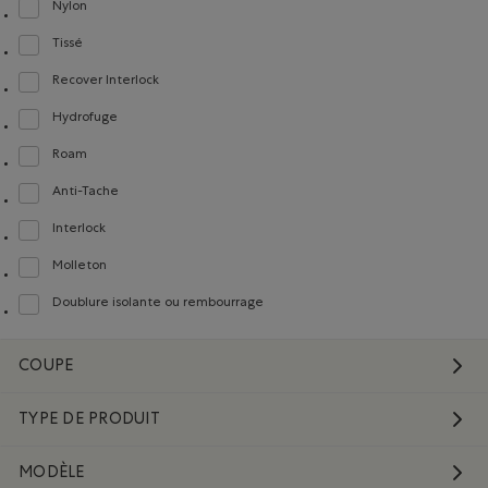
Nylon
Classer selon Composition : Nylon(Nylon)
Tissé
Classer selon Composition : Tissé(Woven)
Recover Interlock
Classer selon Composition : Recover Interlock(Recover Interlock)
Hydrofuge
Classer selon Composition : Hydrofuge(WaterRepellent/Resistent)
Roam
Classer selon Composition : Roam(Roam)
Anti-Tache
Classer selon Composition : Anti-Tache(StainResistant)
Interlock
Classer selon Composition : Interlock(Interlock)
Molleton
Classer selon Composition : Molleton(Fleece)
Doublure isolante ou rembourrage
Classer selon Composition : Doublureisolanteourembourrage(InsulationorFill)
COUPE
TYPE DE PRODUIT
MODÈLE