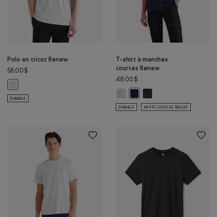
Polo en tricot Renew
T-shirt à manches
courtes Renew
58,00$
48,00$
Polo en tricot Renew : BLANC Couleur
T-shirt à manches courtes Renew:
T-shirt à manches courte
T-shirt à manches courtes R
DURABLE
DURABLE
VASTE CHOIX DE TAILLES