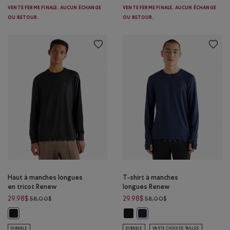
VENTE FERME FINALE. AUCUN ÉCHANGE
VENTE FERME FINALE. AUCUN ÉCHANGE
OU RETOUR.
OU RETOUR.
Haut à manches longues
T-shirt à manches
en tricot Renew
longues Renew
Prix réduit de 58,00$ à 29,98$
Prix réduit de 58,00$
29,98$
29,98$
58,00$
58,00$
T-shirt à manches longues Renew:
Haut à manches longues en tricot Renew: NOIR Couleur
T-shirt à manches longues R
DURABLE
DURABLE
VASTE CHOIX DE TAILLES