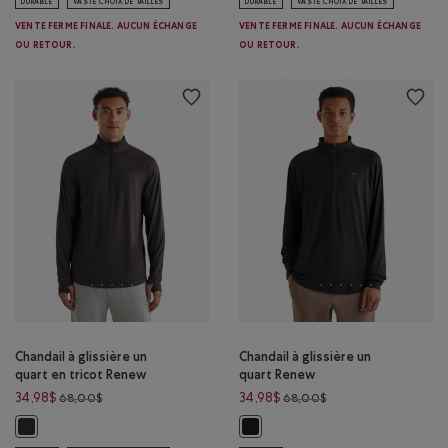
DURABLE
VASTE CHOIX DE TAILLES
DURABLE
VASTE CHOIX DE TAILLES
VENTE FERME FINALE. AUCUN ÉCHANGE
VENTE FERME FINALE. AUCUN ÉCHANGE
OU RETOUR.
OU RETOUR.
Chandail à glissière un
Chandail à glissière un
quart en tricot Renew
quart Renew
Prix réduit de 68,00$ à 34,98$
Prix réduit de 68,00
34,98$
34,98$
68,00$
68,00$
Chandail à glissière un quart en tricot Renew : POIVRE NOIR Couleur
Chandail à glissière un quart Ren