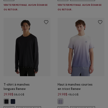
VENTE FERME FINALE. AUCUN ÉCHANGE
VENTE FERME FINALE. AUCUN ÉCHANGE
OU RETOUR.
OU RETOUR.
T-shirt à manches
Haut à manches courtes
longues Renew
en tricot Renew
Prix réduit de 58,00$ à 29,98$
Prix réduit de 48,00
29,98$
29,98$
58,00$
48,00$
T-shirt à manches longues Renew: BLAZER BLEU MARINE Couleur
T-shirt à manches longues Renew: NOIR Couleur
Haut à manches courtes en trico