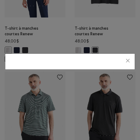
T-shirt à manches
T-shirt à manches
courtes Renew
courtes Renew
48,00$
48,00$
T-shirt à manches courtes Renew: BLAZER BLEU MARINE Couleur
T-shirt à manches courtes Renew: NOIR Couleur
T-shirt à manches courtes Renew:
T-shirt à manches courtes R
T-shirt à manches courtes Renew: BLANC Couleur
T-shirt à manches court
DURABLE
VASTE CHOIX DE TAILLES
DURABLE
VASTE CHOIX DE TAILLES