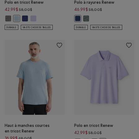
Polo en tricot Renew
Polo à rayures Renew
Prix réduit de 58,00$ à 42,99$
Prix réduit de 58,00
42,99$
46,99$
58,00$
58,00$
Polo en tricot Renew : SEL ET POIVRE Couleur
Polo en tricot Renew : ENCRE INDIGO POIVRÉE Couleur
Polo en tricot Renew : LAVANDE POIVRÉE Couleur
Polo à rayures Renew: RAYUR
Polo en tricot Renew : BLEU CIEL POIVRÉ Couleur
Polo à rayures Renew: RAYURE B
DURABLE
VASTE CHOIX DE TAILLES
DURABLE
VASTE CHOIX DE TAILLES
Haut à manches courtes
Polo en tricot Renew
en tricot Renew
Prix réduit de 58,00
42,99$
58,00$
Prix réduit de 48,00$ à 36,99$
36,99$