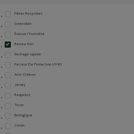
Fibres Recyclées
Classer selon Composition : FibresRecyclées(RecycledFibres)
Extensible
Classer selon Composition : Extensible(Stretch)
Évacue l'humidité
Classer selon Composition : Évacuel'humidité(MoistureWicking)
Renew Knit
Choisir Classé selon Composition : Renew Knit(Renew Knit)
Séchage rapide
Classer selon Composition : Séchagerapide(QuickDry)
Facteur De Protection UV40
Classer selon Composition : FacteurDeProtectionUV40(UVProtectionUPF40)
Anti-Odeurs
Classer selon Composition : Anti-Odeurs(Anti-Odour)
Jersey
Classer selon Composition : Jersey(Jersey)
Respirant
Classer selon Composition : Respirant(Breathable)
Tricot
Classer selon Composition : Tricot(Knit)
Biologique
Classer selon Composition : FibresDeCotonBiologique(OrganicCottonFibres)
Coton
Classer selon Composition : Coton(Cotton)