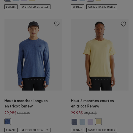
DURABLE
VASTE CHOIX DE TAILLES
DURABLE
VASTE CHOIX DE TAILLES
Haut à manches longues
Haut à manches courtes
en tricot Renew
en tricot Renew
Prix réduit de 58,00$ à 29,98$
Prix réduit de 48,00
29,98$
29,98$
58,00$
48,00$
Haut à manches courtes en trico
Haut à manches courtes en tr
Haut à manches courtes 
Haut à manches longues en tricot Renew: BLEU PHARE POIVRÉ Couleur
Haut à manches cour
DURABLE
VASTE CHOIX DE TAILLES
DURABLE
VASTE CHOIX DE TAILLES