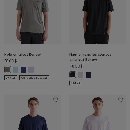
Polo en tricot Renew
Haut à manches courtes
en tricot Renew
58,00$
48,00$
Polo en tricot Renew : BLEU CIEL POIVRÉ Couleur
Polo en tricot Renew : ENCRE INDIGO POIVRÉE Couleur
Polo en tricot Renew : LAVANDE POIVRÉE Couleur
Polo en tricot Renew : SEL ET POIVRE Couleur
Haut à manches courtes en t
Haut à manches courtes 
Haut à manches courtes en tricot
DURABLE
VASTE CHOIX DE TAILLES
DURABLE