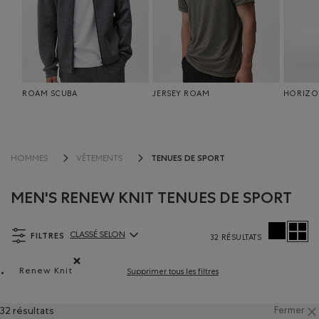
ROAM SCUBA
JERSEY ROAM
HORIZ
TENUES DE SPORT
HOMMES
VÊTEMENTS
MEN'S RENEW KNIT TENUES DE SPORT
FILTRES
CLASSÉ SELON
32 RÉSULTATS
ClassÃ© selon Articles:
Renew Knit
Supprimer tous les filtres
Supprimer le filtre Classé selon Composition : Renew Kni
32 résultats
Fermer