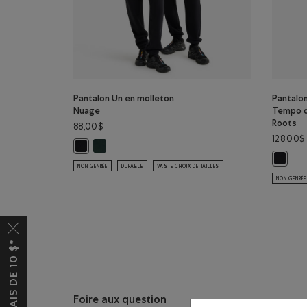
Pantalon Un en molleton
Pantalo
Nuage
Tempo d
Roots
88,00$
128,00$
Pantalon Un en molleton Nuage: OMBRE VERT Coul
Pantalon Un en molleton Nuage: NOIR Couleur
Pantalo
NON GENRÉE
DURABLE
VASTE CHOIX DE TAILLES
NON GENRÉE
Foire aux question