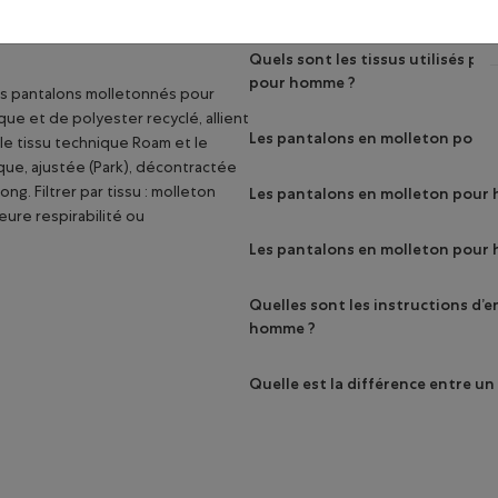
Quels sont les tissus utilisés p
pour homme ?
s pantalons molletonnés pour
e et de polyester recyclé, allient
Les pantalons en molleton pour
 le tissu technique Roam et le
que, ajustée (Park), décontractée
Les pantalons en molleton pour h
ng. Filtrer par tissu : molleton
eure respirabilité ou
Les pantalons en molleton pour 
Quelles sont les instructions d’
homme ?
Quelle est la différence entre u