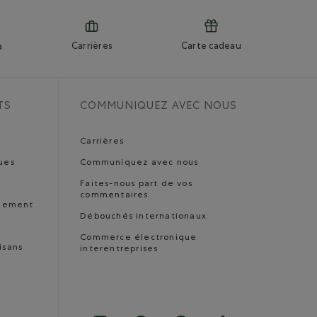
Carrières
Carte cadeau
a
TS
COMMUNIQUEZ AVEC NOUS
Carrières
ues
Communiquez avec nous
Faites-nous part de vos
commentaires
nnement
Débouchés internationaux
Commerce électronique
isans
interentreprises