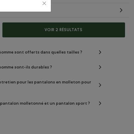
TYPE DE PRODUIT
our la confection des pantalons molletonnés
VOIR 2 RÉSULTATS
 homme sont proposés dans quelles coupes ?
omme sont offerts dans quelles tailles ?
homme sont-ils durables ?
entretien pour les pantalons en molleton pour
n pantalon molletonné et un pantalon sport ?