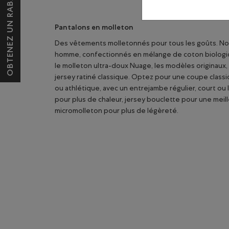
OBTENEZ UN RABAIS DE 10 $*
Pantalons en molleton
Des vêtements molletonnés pour tous les goûts. No
homme, confectionnés en mélange de coton biologiqu
le molleton ultra-doux Nuage, les modèles originaux,
jersey ratiné classique. Optez pour une coupe classi
ou athlétique, avec un entrejambe régulier, court ou lo
pour plus de chaleur, jersey bouclette pour une meill
micromolleton pour plus de légèreté.