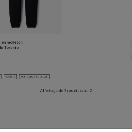
n en molleton
e Toronto
eur
n en molleton Tempo de Toronto Roots: NOIR Couleur
DURABLE
VASTE CHOIX DE TAILLES
Affichage de 2 résultats sur 2