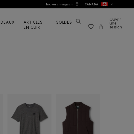
Trouver un magasin
CANADA
Ouvrir
ADEAUX
ARTICLES
SOLDES
une
session
EN CUIR