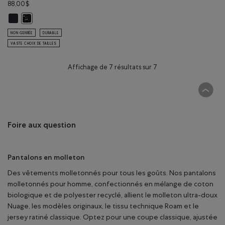
88,00$
Pantalon en molleton Héritage en coton bio : NOIR Couleur
Pantalon en molleton Héritage en coton bio : POIVRE NOIR Couleu
NON GENRÉE
DURABLE
VASTE CHOIX DE TAILLES
Affichage de 7 résultats sur 7
Foire aux question
Pantalons en molleton
Des vêtements molletonnés pour tous les goûts. Nos pantalons
molletonnés pour homme, confectionnés en mélange de coton
biologique et de polyester recyclé, allient le molleton ultra-doux
Nuage, les modèles originaux, le tissu technique Roam et le
jersey ratiné classique. Optez pour une coupe classique, ajustée