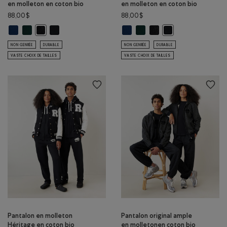
en molleton en coton bio
en molleton en coton bio
88,00$
88,00$
Pantalon original ample en molleton en coton bio: VRAI BLEU MARINE C
Pantalon original ample en molleton en coton bio: VARSITY VERT C
Pantalon original ample en molleton en coton bio: NOIR/I
Pantalon original ample en mollet
Pantalon original ample en m
Pantalon original ample 
Pantalon original ample en molleton en coton bio: POIVRE NOI
Pantalon original am
NON GENRÉE
DURABLE
NON GENRÉE
DURABLE
VASTE CHOIX DE TAILLES
VASTE CHOIX DE TAILLES
Pantalon en molleton
Pantalon original ample
Héritage en coton bio
en molletonen coton bio