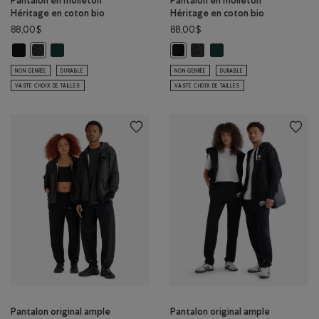
Pantalon en molleton
Pantalon en molleton
Héritage en coton bio
Héritage en coton bio
88,00$
88,00$
Pantalon en molleton Héritage en coton bio : NOIR Couleur
Pantalon en molleton Héritage en coton bio : VARSITY VERT C
Pantalon en molleton Héritag
Pantalon en molleton Hér
Pantalon en molleton Héritage en coton bio : POIVRE NOIR Couleu
Pantalon en molleton Héritage en
NON GENRÉE
DURABLE
NON GENRÉE
DURABLE
VASTE CHOIX DE TAILLES
VASTE CHOIX DE TAILLES
Pantalon original ample
Pantalon original ample