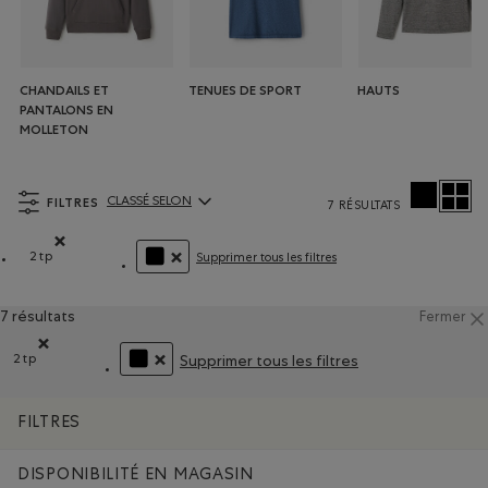
CHANDAILS ET
TENUES DE SPORT
HAUTS
PANTALONS EN
MOLLETON
FILTRES
CLASSÉ SELON
7 RÉSULTATS
ClassÃ© selon Articles:
2tp
Supprimer tous les filtres
Supprimer le filtre Classé selon Coupes : 2tp
SUPPRIMER LE FILTRE CLASSÉ SELON COULEUR
7 résultats
Fermer
2tp
Supprimer tous les filtres
Supprimer le filtre Classé selon Coupes : 2tp
SUPPRIMER LE FILTRE CLASSÉ SELON COULEUR :
FILTRES
DISPONIBILITÉ EN MAGASIN