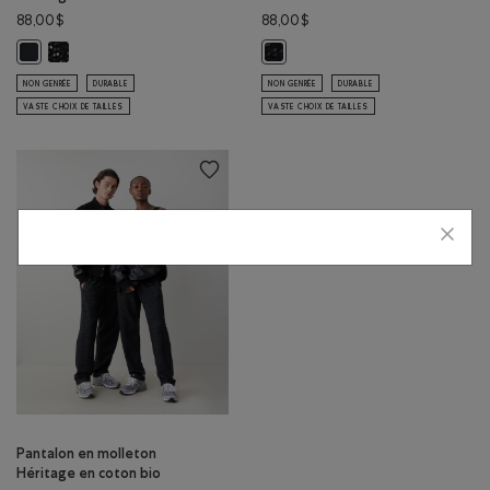
88,00$
88,00$
Pantalon en molleton Héritage en coton bio : POIVRE NOIR Couleur
Pantalon en molleton Héritage en coton bio : NOIR Couleur
Pantalon original ample en molle
NON GENRÉE
DURABLE
NON GENRÉE
DURABLE
VASTE CHOIX DE TAILLES
VASTE CHOIX DE TAILLES
Pantalon en molleton
Héritage en coton bio