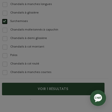
Chandails à manches longues
Classer selon Modèle : Chandails à manches longues(Long Sleeve)
Chandails à glissière
Classer selon Modèle : Chandails à glissière(Full Zip)
Surchemises
Choisir Classé selon Modèle : Surchemises(Shacket)
Chandails molletonnés à capuchin
Classer selon Modèle : Chandails molletonnés à capuchin(Hoodie)
Chandails à demi glissière
Classer selon Modèle : Chandails à demi glissière(Quarter Zip)
Chandails à col montant
Classer selon Modèle : Chandails à col montant(Mock Neck)
Polos
Classer selon Modèle : Polos(Polo)
Chandails à col roulé
Classer selon Modèle : Chandails à col roulé(Turtleneck)
Chandails à manches courtes
Classer selon Modèle : Chandails à manches courtes(Short Sleeve)
VOIR 1 RÉSULTATS
 confidentialité
Modalités d'utilisation