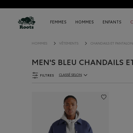
FEMMES
HOMMES
ENFANTS
HOMMES
VÊTEMENTS
CHANDAILS ET PANTALO
MEN'S BLEU CHANDAILS 
FILTRES
CLASSÉ SELON
ClassÃ© selon Articles: