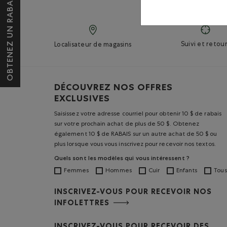
OBTENEZ UN RABAIS DE 10 $*
Suivi et retour
Localisateur de magasins
DÉCOUVREZ NOS OFFRES
EXCLUSIVES
Saisissez votre adresse courriel pour obtenir 10 $ de rabais
sur votre prochain achat de plus de 50 $. Obtenez
également 10 $ de RABAIS sur un autre achat de 50 $ ou
plus lorsque vous vous inscrivez pour recevoir nos textos.
Quels sont les modèles qui vous intéressent ?
Femmes
Hommes
Cuir
Enfants
Tous
INSCRIVEZ-VOUS POUR RECEVOIR NOS
INFOLETTRES