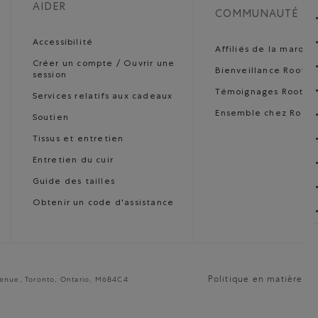
AIDER
COMMUNAUTÉ
Accessibilité
Affiliés de la marque
Créer un compte / Ouvrir une
Bienveillance Roots
session
Témoignages Roots
Services relatifs aux cadeaux
Ensemble chez Roots
Soutien
Tissus et entretien
Entretien du cuir
Guide des tailles
Obtenir un code d'assistance
Politique en matière de
venue, Toronto, Ontario, M6B4C4