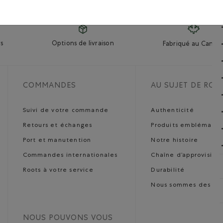
s
Options de livraison
Fabriqué au Canad
COMMANDES
AU SUJET DE ROO
Suivi de votre commande
Authenticité
Retours et échanges
Produits emblématiq
Port et manutention
Notre histoire
Commandes internationales
Chaîne d’approvisio
Roots à votre service
Durabilité
Nous sommes des art
NOUS POUVONS VOUS