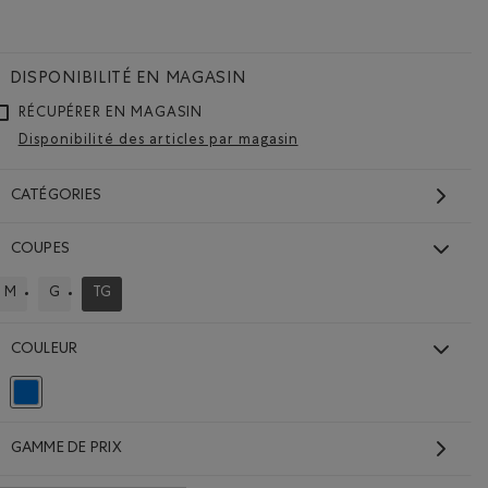
Supprimer le filtre Classé selon Modèle : Surchemises(Sha
DISPONIBILITÉ EN MAGASIN
RÉCUPÉRER EN MAGASIN
Disponibilité des articles par magasin
CATÉGORIES
COUPES
M
G
TG
CLASSER SELON COUPES : M
CLASSER SELON COUPES : G
CLASSÉ SELON COUPES : TG
COULEUR
Choisir Classé selon Couleur : Bleu
GAMME DE PRIX