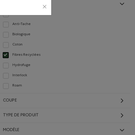
COMPOSITION
Anti-Odeurs
Classer selon Composition : Anti-Odeurs(Anti-Odour)
Anti-Tache
Carrières
Carte cadeau
Classer selon Composition : Anti-Tache(StainResistant)
a
Biologique
Classer selon Composition : FibresDeCotonBiologique(OrganicCottonFibres)
Coton
Classer selon Composition : Coton(Cotton)
TS
COMMUNIQUEZ AVEC NOUS
Fibres Recyclées
Choisir Classé selon Composition : FibresRecyclées(RecycledFibres)
Hydrofuge
Carrières
Classer selon Composition : Hydrofuge(WaterRepellent/Resistent)
Interlock
ues
Communiquez avec nous
Classer selon Composition : Interlock(Interlock)
Faites-nous part de vos
Roam
Classer selon Composition : Roam(Roam)
commentaires
nnement
Débouchés internationaux
COUPE
Commerce électronique
isans
interentreprises
TYPE DE PRODUIT
MODÈLE