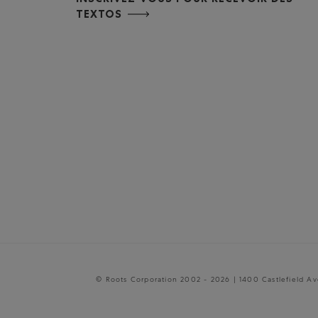
INSCRIVEZ-VOUS POUR RECEVOIR DES
TEXTOS
© Roots Corporation 2002 - 2026 | 1400 Castlefield A