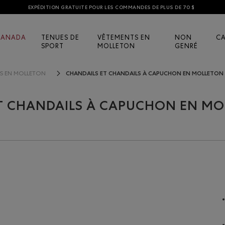
EXPÉDITION GRATUITE POUR LES COMMANDES DE PLUS DE 70 $
CANADA
TENUES DE
VÊTEMENTS EN
NON
C
SPORT
MOLLETON
GENRÉ
CHANDAILS ET CHANDAILS À CAPUCHON EN MOLLETON
NS EN MOLLETON
ET CHANDAILS À CAPUCHON EN M