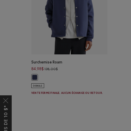
Surchemise Roam
Prix réduit de 138,00$ à 84,98$
84,98$
138,00$
Surchemise Roam: BLEU CRÉPUSCULE Couleur
DURABLE
VENTE FERME FINALE. AUCUN ÉCHANGE OU RETOUR.