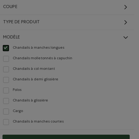
COUPE
TYPE DE PRODUIT
MODÈLE
Carrières
Carte cadeau
a
Chandails à manches longues
Choisir Classé selon Modèle : Chandails à manches longues(Long Sleeve)
Chandails molletonnés à capuchin
Classer selon Modèle : Chandails molletonnés à capuchin(Hoodie)
Chandails à col montant
TS
COMMUNIQUEZ AVEC NOUS
Classer selon Modèle : Chandails à col montant(Mock Neck)
Chandails à demi glissière
Classer selon Modèle : Chandails à demi glissière(Quarter Zip)
Carrières
Polos
Classer selon Modèle : Polos(Polo)
ues
Communiquez avec nous
Chandails à glissière
Classer selon Modèle : Chandails à glissière(Full Zip)
Faites-nous part de vos
commentaires
Cargo
Classer selon Modèle : Cargo(Cargo)
nnement
Débouchés internationaux
Chandails à manches courtes
Classer selon Modèle : Chandails à manches courtes(Short Sleeve)
Commerce électronique
isans
interentreprises