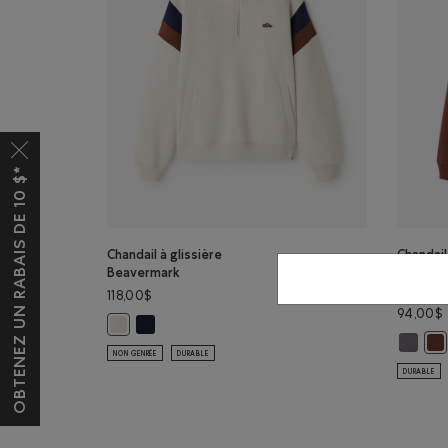
OBTENEZ UN RABAIS DE 10 $*
Chandail à glissière
Chandai
Beavermark
original
coton bi
118,00$
94,00$
Chandail à glissière Beavermark : BLAZER BLEU MAR
Chandail à glissière Beavermark : MÉLANGE AVOINE Coul
Chandail
Cha
NON GENRÉE
DURABLE
DURABLE