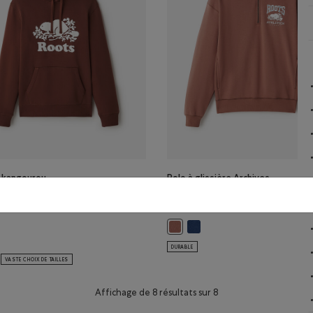
l kangourou
Polo à glissière Archives
 à capuchon en
RBA
o
94,00$
INE Couleur
Polo à glissière Archives RBA
eur
Polo à glissière Archives RBA: BR
 kangourou original à capuchon en coton bio: GRIS FALAISE Couleur
ndail kangourou original à capuchon en coton bio: BRUN ROUILLE Couleur
DURABLE
VASTE CHOIX DE TAILLES
Affichage de 8 résultats sur 8