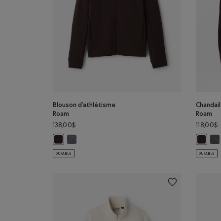
Blouson d’athlétisme
Chandail
Roam
Roam
138,00$
118,00$
Blouson d’athlétisme Roam: GRIS CHINÉ FONCÉ Cou
Cha
Blouson d’athlétisme Roam: CAFÉ NOIR Couleur
Chandai
DURABLE
DURABLE