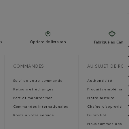
s
Options de livraison
Fabriqué au Canad
COMMANDES
AU SUJET DE ROO
Suivi de votre commande
Authenticité
Retours et échanges
Produits emblématiq
Port et manutention
Notre histoire
Commandes internationales
Chaîne d’approvisio
Roots à votre service
Durabilité
Nous sommes des art