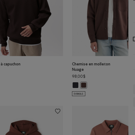
 à capuchon
Chemise en molleton
Nuage
98,00$
leur
ndail à capuchon Roam: GRIS CHINÉ FONCÉ Couleur
Chemise en molleton Nuage: GRIS
l à capuchon Roam: CAFÉ NOIR Couleur
Chemise en molleton Nuage:
DURABLE