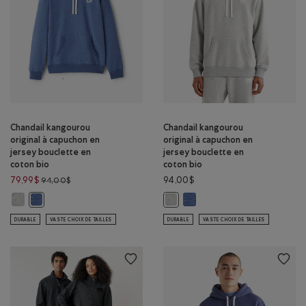
Chandail kangourou
Chandail kangourou
original à capuchon en
original à capuchon en
jersey bouclette en
jersey bouclette en
coton bio
coton bio
Prix réduit de 94,00$ à 79,99$
79,99$
94,00$
94,00$
Chandail kangourou original à capuchon en jersey bouclette en coton
Chandail kangourou original 
Chandail kangourou original à capuchon en jersey bouclette en c
Chandail kangourou original à ca
DURABLE
VASTE CHOIX DE TAILLES
DURABLE
VASTE CHOIX DE TAILLES