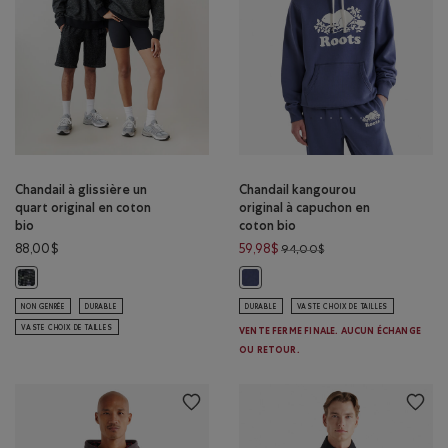
Chandail à glissière un
Chandail kangourou
quart original en coton
original à capuchon en
bio
coton bio
Prix réduit de 94,00$
88,00$
59,98$
94,00$
Chandail à glissière un quart original en coton bio: POIVRE NOIR Couleur
Chandail kangourou original à c
NON GENRÉE
DURABLE
DURABLE
VASTE CHOIX DE TAILLES
VASTE CHOIX DE TAILLES
VENTE FERME FINALE. AUCUN ÉCHANGE
OU RETOUR.