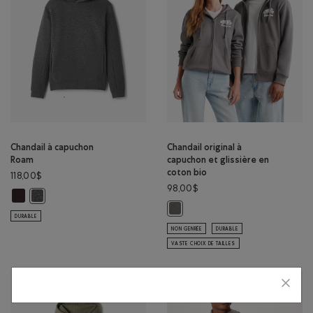
Chandail à capuchon
Chandail original à
Roam
capuchon et glissière en
coton bio
118,00$
98,00$
Chandail à capuchon Roam: CAFÉ NOIR Couleur
Chandail à capuchon Roam: GRIS CHINÉ FONCÉ Couleur
Chandail original à capuchon et gli
DURABLE
NON GENRÉE
DURABLE
VASTE CHOIX DE TAILLES