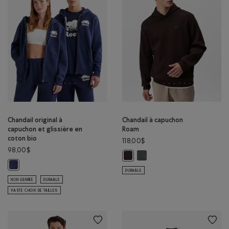
Chandail original à
Chandail à capuchon
capuchon et glissière en
Roam
coton bio
118,00$
98,00$
Chandail à capuchon Roam: G
Chandail à capuchon Roam: CAFÉ 
Chandail original à capuchon et glissière en coton bio : MÉLANGE CRÉP
DURABLE
NON GENRÉE
DURABLE
VASTE CHOIX DE TAILLES