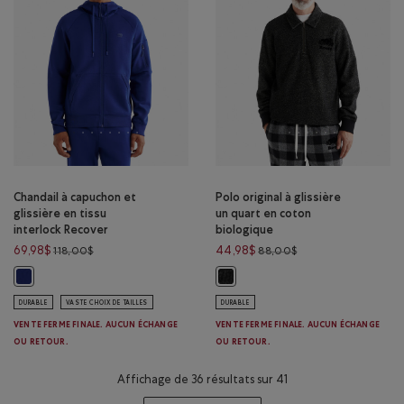
Chandail à capuchon et
Polo original à glissière
glissière en tissu
un quart en coton
interlock Recover
biologique
Prix réduit de 118,00$ à 69,98$
Prix réduit de 88,00
69,98$
44,98$
118,00$
88,00$
Chandail à capuchon et glissière en tissu interlock Recover: PHARE BLEU
Polo original à glissière un quart
DURABLE
VASTE CHOIX DE TAILLES
DURABLE
VENTE FERME FINALE. AUCUN ÉCHANGE
VENTE FERME FINALE. AUCUN ÉCHANGE
OU RETOUR.
OU RETOUR.
Affichage de 36 résultats sur 41