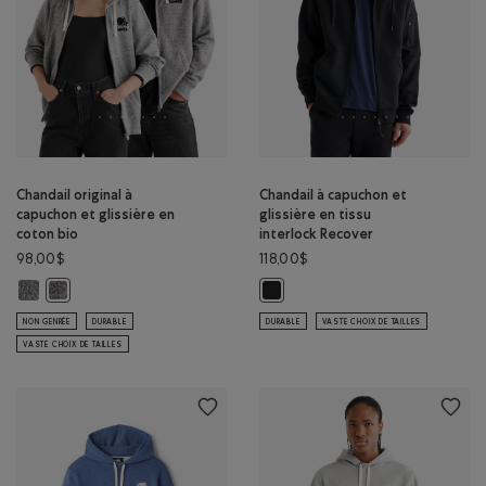
Chandail original à
Chandail à capuchon et
capuchon et glissière en
glissière en tissu
coton bio
interlock Recover
98,00$
118,00$
Chandail original à capuchon et glissière en coton bio: S&P/IVOIRE Coule
Chandail original à capuchon et glissière en coton bio: S&P/NOIR C
Chandail à capuchon et glissière e
NON GENRÉE
DURABLE
DURABLE
VASTE CHOIX DE TAILLES
VASTE CHOIX DE TAILLES