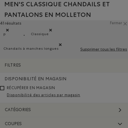
MEN'S CLASSIQUE CHANDAILS ET
PANTALONS EN MOLLETON
41 résultats
Fermer
p
Classique
Supprimer le filtre Classé selon Coupes : p
Supprimer le filtre Classé selon Coupe : Classi
Chandails à manches longues
Supprimer tous les filtres
Supprimer le filtre Classé selon Modèle : Chandai
FILTRES
DISPONIBILITÉ EN MAGASIN
RÉCUPÉRER EN MAGASIN
Disponibilité des articles par magasin
CATÉGORIES
COUPES