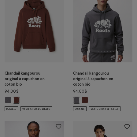
Chandail kangourou
Chandail kangourou
original à capuchon en
original à capuchon en
coton bio
coton bio
94,00$
94,00$
Chandail kangourou original à capuchon en coton bio: GRIS FALAISE Cou
Chandail kangourou original 
Chandail kangourou original à capuchon en coton bio: BRUN ROUIL
Chandail kangourou original à cap
DURABLE
VASTE CHOIX DE TAILLES
DURABLE
VASTE CHOIX DE TAILLES