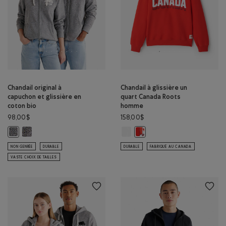
Chandail original à
Chandail à glissière un
capuchon et glissière en
quart Canada Roots
coton bio
homme
98,00$
158,00$
Chandail original à capuchon et glissière en coton bio: S&P/NOIR C
Chandail à glissière un quart Ca
Chandail original à capuchon et glissière en coton bio: S&P/IVOIRE Coul
Chandail à glissière un quar
NON GENRÉE
DURABLE
DURABLE
FABRIQUÉ AU CANADA
VASTE CHOIX DE TAILLES