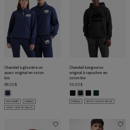
Chandail à glissière un
Chandail kangourou
quart original en coton
original à capuchon en
bio
coton bio
88,00$
94,00$
Chandail kangourou original à cap
Chandail kangourou origi
Chandail kangourou o
Chandail à glissière un quart original en coton bio: MÉLANGE CRÉPUSCU
Chandail kangourou original 
NON GENRÉE
DURABLE
DURABLE
VASTE CHOIX DE TAILLES
VASTE CHOIX DE TAILLES