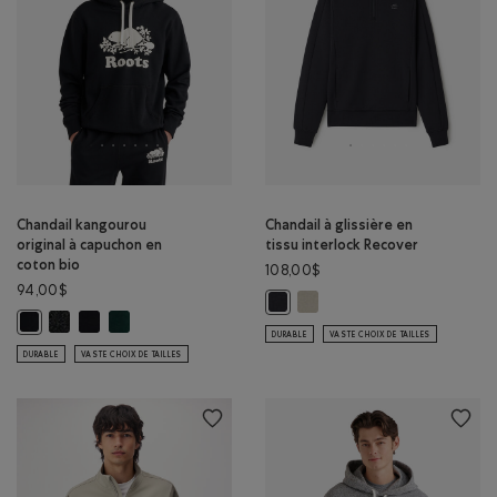
Chandail kangourou
Chandail à glissière en
original à capuchon en
tissu interlock Recover
coton bio
108,00$
94,00$
Chandail à glissière en tissu 
Chandail à glissière en tissu inter
Chandail kangourou original à capuchon en coton bio: POIVRE NOIR
Chandail kangourou original à capuchon en coton bio: NOIR/N
Chandail kangourou original à capuchon en coton bio: VA
Chandail kangourou original à capuchon en coton bio: NOIR Couleur
DURABLE
VASTE CHOIX DE TAILLES
DURABLE
VASTE CHOIX DE TAILLES