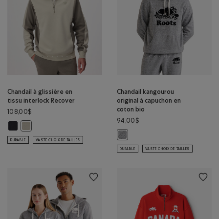
Chandail à glissière en
Chandail kangourou
tissu interlock Recover
original à capuchon en
coton bio
108,00$
94,00$
Chandail à glissière en tissu interlock Recover: NOIR Couleur
Chandail à glissière en tissu interlock Recover: GRIS TAUPE Couleur
Chandail kangourou original à cap
DURABLE
VASTE CHOIX DE TAILLES
DURABLE
VASTE CHOIX DE TAILLES