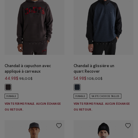
Chandail à capuchon avec
Chandail à glissière un
appliqué à carreaux
quart Recover
Prix réduit de 98,00$ à 44,98$
Prix réduit de 108,
44,98$
54,98$
98,00$
108,00$
Chandail à capuchon avec appliqué à carreaux: CHARBON DE BOIS Coul
Chandail à glissière un quart Re
DURABLE
DURABLE
VASTE CHOIX DE TAILLES
VENTE FERME FINALE. AUCUN ÉCHANGE
VENTE FERME FINALE. AUCUN ÉCHANGE
OU RETOUR.
OU RETOUR.