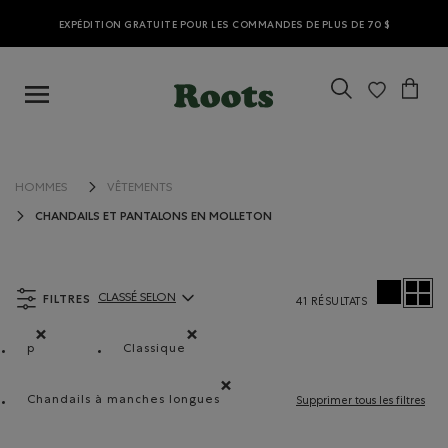
EXPÉDITION GRATUITE POUR LES COMMANDES DE PLUS DE 70 $
HOMMES
VÊTEMENTS
CHANDAILS ET PANTALONS EN MOLLETON
FILTRES
CLASSÉ SELON
41 RÉSULTATS
ClassÃ© selon Articles:
p
Classique
Supprimer le filtre Classé selon Coupes : p
Supprimer le filtre Classé selon Coupe : Cla
Chandails à manches longues
Supprimer tous les filtres
Supprimer le filtre Classé selon Modèle : Chand