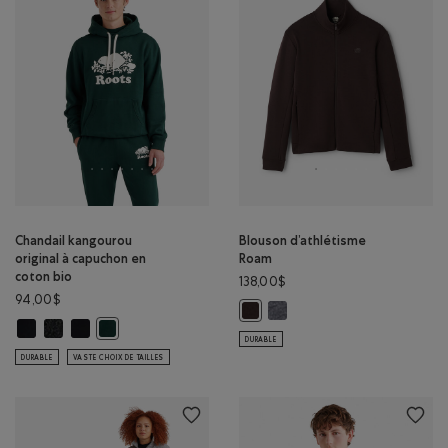
Chandail kangourou
Blouson d’athlétisme
original à capuchon en
Roam
coton bio
138,00$
94,00$
Blouson d’athlétisme Roam: 
Blouson d’athlétisme Roam: CAFÉ 
Chandail kangourou original à capuchon en coton bio: NOIR Couleur
Chandail kangourou original à capuchon en coton bio: POIVRE NOIR
Chandail kangourou original à capuchon en coton bio: NOIR/N
Chandail kangourou original à capuchon en coton bio: VA
DURABLE
DURABLE
VASTE CHOIX DE TAILLES