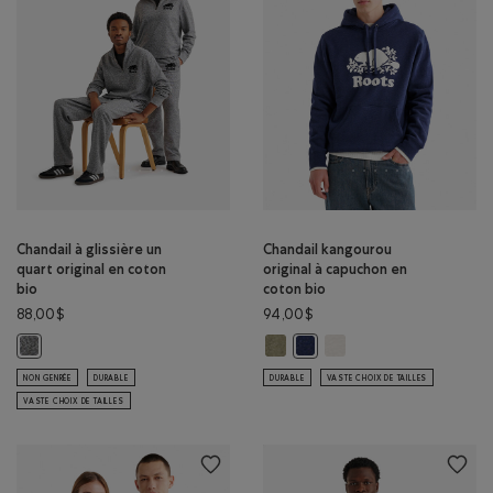
Chandail à glissière un
Chandail kangourou
quart original en coton
original à capuchon en
bio
coton bio
88,00$
94,00$
Chandail kangourou original à c
Chandail kangourou orig
Chandail à glissière un quart original en coton bio: SEL ET POIVRE Couleu
Chandail kangourou original
NON GENRÉE
DURABLE
DURABLE
VASTE CHOIX DE TAILLES
VASTE CHOIX DE TAILLES