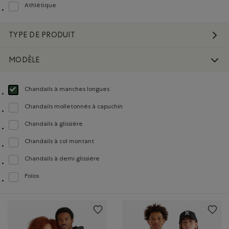
Athlétique
Classer selon Coupe : Athlétique(Athletic)
TYPE DE PRODUIT
MODÈLE
Chandails à manches longues
Choisir Classé selon Modèle : Chandails à manches longues(Long Sleeve)
Chandails molletonnés à capuchin
Classer selon Modèle : Chandails molletonnés à capuchin(Hoodie)
Chandails à glissière
Classer selon Modèle : Chandails à glissière(Full Zip)
Chandails à col montant
Classer selon Modèle : Chandails à col montant(Mock Neck)
Chandails à demi glissière
Classer selon Modèle : Chandails à demi glissière(Quarter Zip)
Polos
Classer selon Modèle : Polos(Polo)