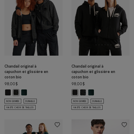
Chandail original à
Chandail original à
capuchon et glissière en
capuchon et glissière en
coton bio
coton bio
98,00$
98,00$
Chandail original à capuchon et glissière en coton bio: NOIR Couleur
Chandail original à capuchon et glissière en coton bio: VARSIT
Chandail original à capuchon 
Chandail original à capuc
Chandail original à capuchon et glissière en coton bio: POIVRE NOI
Chandail original à capuchon et gl
NON GENRÉE
DURABLE
NON GENRÉE
DURABLE
VASTE CHOIX DE TAILLES
VASTE CHOIX DE TAILLES