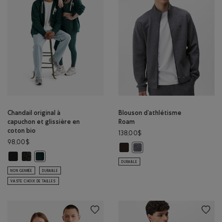
Chandail original à
Blouson d’athlétisme
capuchon et glissière en
Roam
coton bio
138,00$
98,00$
Blouson d’athlétisme Roam: CAFÉ 
Blouson d’athlétisme Roam: 
Chandail original à capuchon et glissière en coton bio: NOIR Couleur
Chandail original à capuchon et glissière en coton bio: POIVRE NOI
Chandail original à capuchon et glissière en coton bio: VARSIT
DURABLE
NON GENRÉE
DURABLE
VASTE CHOIX DE TAILLES