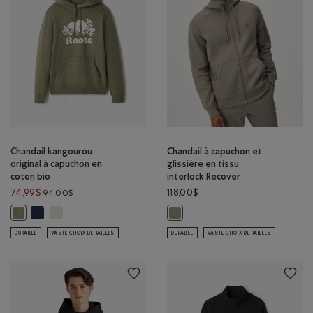
Chandail kangourou
Chandail à capuchon et
original à capuchon en
glissière en tissu
coton bio
interlock Recover
Prix réduit de 94,00$ à 74,99$
74,99$
118,00$
94,00$
Chandail kangourou original à capuchon en coton bio: MÉLANGE C
Chandail kangourou original à capuchon en coton bio: MÉLAN
Chandail kangourou original à capuchon en coton bio: MÉLANGE OMBR
Chandail à capuchon et glissière e
DURABLE
VASTE CHOIX DE TAILLES
DURABLE
VASTE CHOIX DE TAILLES